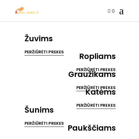
0
Žuvims
PERŽIŪRĖTI PREKES
Ropliams
PERŽIŪRĖTI PREKES
Graužikams
PERŽIŪRĖTI PREKES
Katėms
PERŽIŪRĖTI PREKES
Šunims
PERŽIŪRĖTI PREKES
Paukščiams