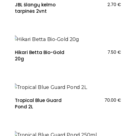
JBL šlangų kelmo
2.70
€
tarpinės 2vnt
NAUJIENA
Hikari Betta Bio-Gold
7.50
€
20g
NAUJIENA
Tropical Blue Guard
70.00
€
Pond 2L
NAUJIENA