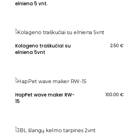
elniena 5 vnt.
NAUJIENA
Kolageno traškučiai su
2.50
€
elniena 5vnt
NAUJIENA
HapPet wave maker RW-
100.00
€
15
NAUJIENA