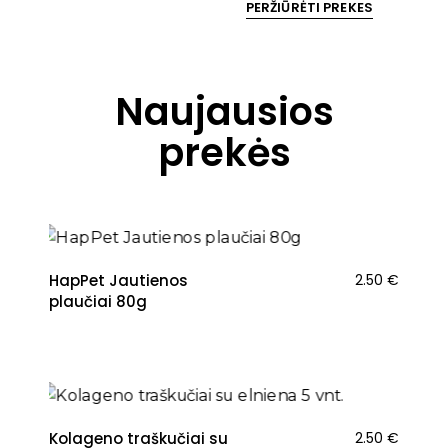
PERŽIŪRĖTI PREKES
Naujausios
prekės
NAUJIENA
HapPet Jautienos
2.50
€
plaučiai 80g
NAUJIENA
Kolageno traškučiai su
2.50
€