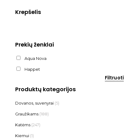
Krepšelis
Prekių ženklai
Aqua Nova
Happet
Filtruoti
Produktų kategorijos
Dovanos, suvenyrai
(5)
Graužikams
(188)
Katėms
(247)
Kiemui
(1)