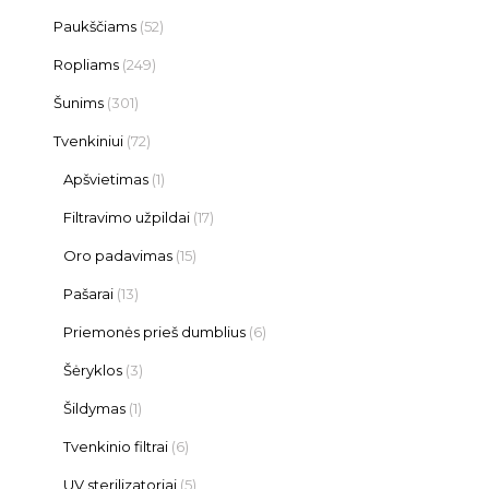
Paukščiams
(52)
Ropliams
(249)
Šunims
(301)
Tvenkiniui
(72)
Apšvietimas
(1)
Filtravimo užpildai
(17)
Oro padavimas
(15)
Pašarai
(13)
Priemonės prieš dumblius
(6)
Šėryklos
(3)
Šildymas
(1)
Tvenkinio filtrai
(6)
UV sterilizatoriai
(5)