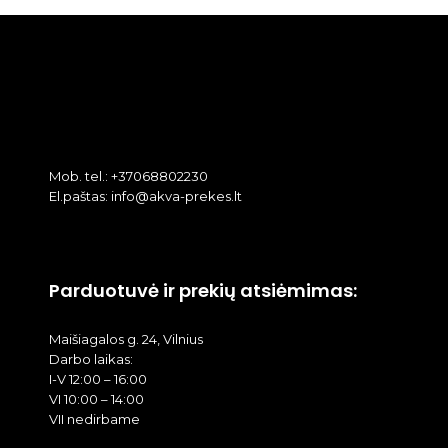
Mob. tel.: +37068802230
El.paštas: info@akva-prekes.lt
Parduotuvė ir prekių atsiėmimas:
Maišiagalos g. 24, Vilnius
Darbo laikas:
I-V 12:00 – 16:00
VI 10:00 – 14:00
VII nedirbame