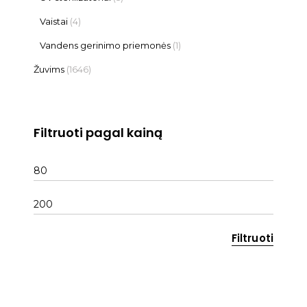
Vaistai
(4)
Vandens gerinimo priemonės
(1)
Žuvims
(1646)
Filtruoti pagal kainą
Min
kaina
Maks
kaina
Filtruoti