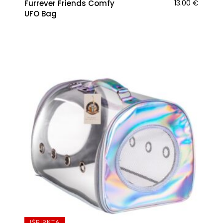
Furrever Friends Comfy
13.00
€
UFO Bag
IŠPIRKTA