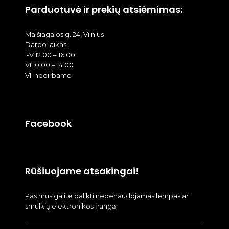
Parduotuvė ir prekių atsiėmimas:
Maišiagalos g. 24, Vilnius
Darbo laikas:
I-V 12:00 – 16:00
VI 10:00 – 14:00
VII nedirbame
Facebook
Rūšiuojame atsakingai!
Pas mus galite palikti nebenaudojamas lempas ar
smulkią elektronikos įrangą.