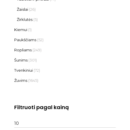
Žaislai
(26)
Žirklutės
(5)
Kiemui
(1)
Paukščiams
(52)
Ropliams
(249)
Šunims
(301)
Tvenkiniui
(72)
Žuvims
(1645)
Filtruoti pagal kainą
Min