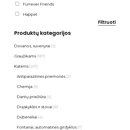
Furrever Friends
Happet
Filtruoti
Produktų kategorijos
Dovanos, suvenyrai
(5)
Graužikams
(187)
Katėms
(247)
Antiparazitinės priemonės
(2)
Chemija
(5)
Dantų priežiūra
(4)
Drąskyklės ir stovai
(8)
Dubenėliai
(4)
Fontanai, automatinės girdyklos
(7)