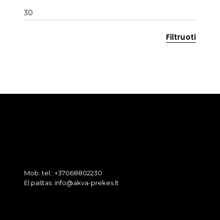
kaina
Maks
kaina
Filtruoti
Mob. tel.: +37068802230
El.paštas: info@akva-prekes.lt