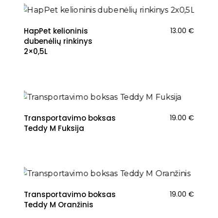
HapPet kelioninis
13.00
€
dubenėlių rinkinys
2×0,5L
Transportavimo boksas
19.00
€
Teddy M Fuksija
Transportavimo boksas
19.00
€
Teddy M Oranžinis