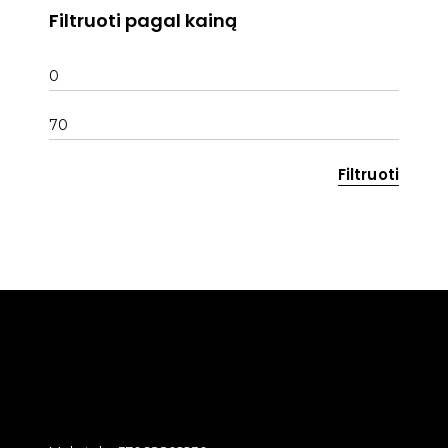
Filtruoti pagal kainą
Min
kaina
Maks
kaina
Filtruoti