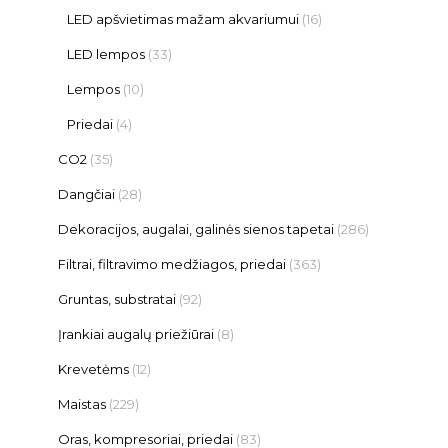
LED apšvietimas mažam akvariumui
(16)
LED lempos
(33)
Lempos
(10)
Priedai
(4)
CO2
(35)
Dangčiai
(28)
Dekoracijos, augalai, galinės sienos tapetai
(286)
Filtrai, filtravimo medžiagos, priedai
(363)
Gruntas, substratai
(92)
Įrankiai augalų priežiūrai
(8)
Krevetėms
(12)
Maistas
(229)
Oras, kompresoriai, priedai
(83)