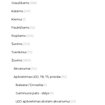
Graužikams
(188)
Katėms
(247)
Kiemui
(1)
Paukščiams
(52)
Ropliams
(249)
Šunims
(301)
Tvenkiniui
(72)
Žuvims
(1653)
Akvariumai
(114)
Apšvietimas LED, T8, T5, priedai
(92)
Balastai / Droseliai
(1)
Gaminuosi pats - dalys
(9)
LED apšvietimas atviram akvariumui
(25)