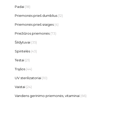
Padai
(18)
Priemonės prieš dumblius
(12)
Priemonės prieš sraiges
(4)
Priežiūros priemonės
(73)
Šildytuvai
(35)
Spintelės
(43)
Testai
(21)
Trąšos
(44)
UV sterilizatoriai
(10)
Vaistai
(24)
Vandens gerinimo priemonės, vitaminai
(66)