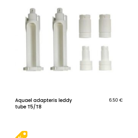
Aquael adapteris leddy
6.50
€
tube T5/T8