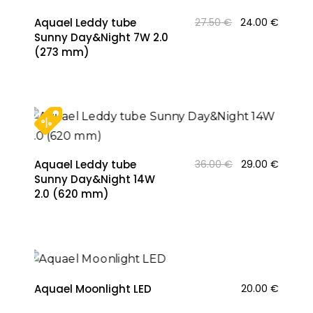
Original
Curren
Aquael Leddy tube
27.50
€
24.00
€
price
price
Sunny Day&Night 7W 2.0
was:
is:
(273 mm)
27.50 €.
24.00 
Original
Curren
Aquael Leddy tube
36.00
€
29.00
€
price
price
Sunny Day&Night 14W
was:
is:
2.0 (620 mm)
36.00 €.
29.00 €
Aquael Moonlight LED
20.00
€