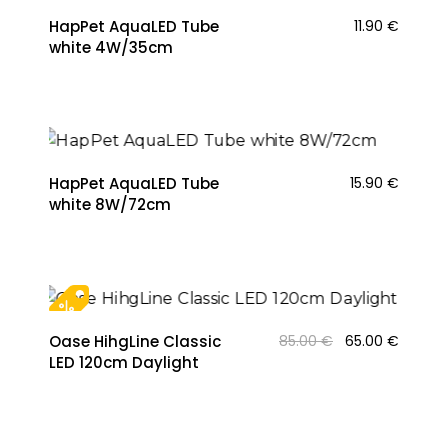
HapPet AquaLED Tube
11.90
€
white 4W/35cm
HapPet AquaLED Tube
15.90
€
white 8W/72cm
Original
Curren
Oase HihgLine Classic
85.00
€
65.00
€
price
price
LED 120cm Daylight
was:
is:
85.00 €.
65.00 €