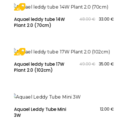
Original
Curren
Aquael leddy tube 14W
48.00
€
33.00
€
price
price
Plant 2.0 (70cm)
was:
is:
48.00 €.
33.00 €
Original
Curren
Aquael leddy tube 17W
49.00
€
35.00
€
price
price
Plant 2.0 (102cm)
was:
is:
49.00 €.
35.00 €
Aquael Leddy Tube Mini
12.00
€
3W