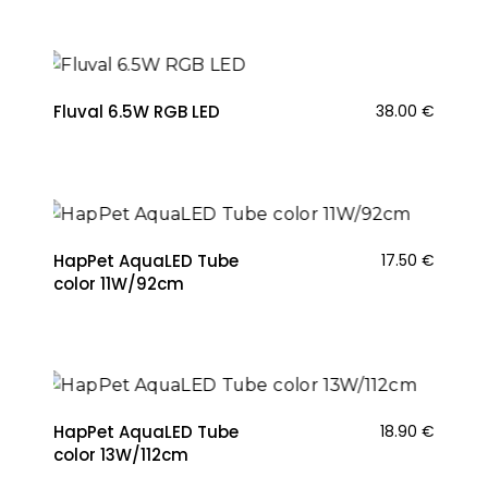
Fluval 6.5W RGB LED
38.00
€
HapPet AquaLED Tube
17.50
€
color 11W/92cm
HapPet AquaLED Tube
18.90
€
color 13W/112cm