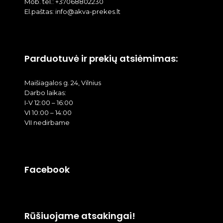
Mob. tel.: +37068802230
El.paštas: info@akva-prekes.lt
Parduotuvė ir prekių atsiėmimas:
Maišiagalos g. 24, Vilnius
Darbo laikas:
I-V 12:00 – 16:00
VI 10:00 – 14:00
VII nedirbame
Facebook
Rūšiuojame atsakingai!