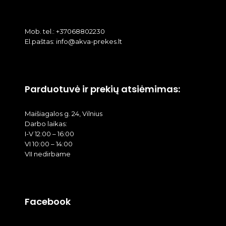
Mob. tel.: +37068802230
El.paštas: info@akva-prekes.lt
Parduotuvė ir prekių atsiėmimas:
Maišiagalos g. 24, Vilnius
Darbo laikas:
I-V 12:00 – 16:00
VI 10:00 – 14:00
VII nedirbame
Facebook