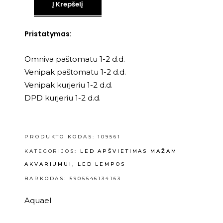
Į Krepšelį
Pristatymas:
Omniva paštomatu 1-2 d.d.
Venipak paštomatu 1-2 d.d.
Venipak kurjeriu 1-2 d.d.
DPD kurjeriu 1-2 d.d.
PRODUKTO KODAS:
109561
KATEGORIJOS:
LED APŠVIETIMAS MAŽAM
AKVARIUMUI
,
LED LEMPOS
BARKODAS: 5905546134163
Aquael