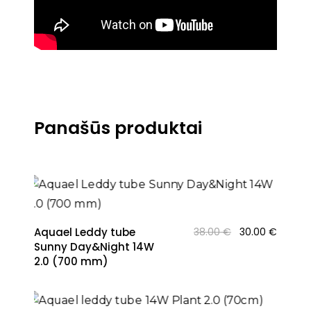
Panašūs produktai
Original
Curren
Aquael Leddy tube
38.00
€
30.00
€
price
price
Sunny Day&Night 14W
was:
is:
2.0 (700 mm)
38.00 €.
30.00 €