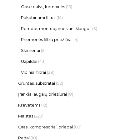
Oase dalys, kempinės
(13)
Pakabinami filtrai
(14)
Pompos montuojamos ant šlangos
(3)
Priemonės filtrų priežiūrai
(4)
Skimeriai
(2)
Užpildai
(43)
Vidiniai filtrai
(28)
Gruntas, substratai
(92)
Įrankiai augalų priežiūrai
(8)
Krevetėms
(12)
Maistas
(229)
Oras, kompresoriai, priedai
(83)
Padai
(18)