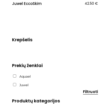
Juwel EccoSkim
42.50
€
Krepšelis
Prekių ženklai
Aquael
Juwel
Filtruoti
Produktų kategorijos