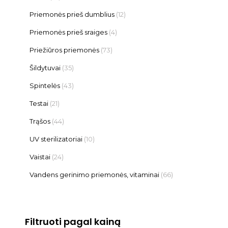
Priemonės prieš dumblius
(12)
Priemonės prieš sraiges
(4)
Priežiūros priemonės
(73)
Šildytuvai
(35)
Spintelės
(43)
Testai
(21)
Trąšos
(44)
UV sterilizatoriai
(10)
Vaistai
(24)
Vandens gerinimo priemonės, vitaminai
(66)
Filtruoti pagal kainą