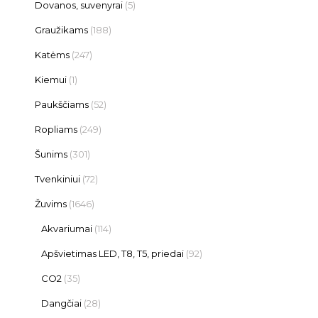
Dovanos, suvenyrai
(5)
Graužikams
(188)
Katėms
(247)
Kiemui
(1)
Paukščiams
(52)
Ropliams
(249)
Šunims
(301)
Tvenkiniui
(72)
Žuvims
(1646)
Akvariumai
(114)
Apšvietimas LED, T8, T5, priedai
(92)
CO2
(35)
Dangčiai
(28)