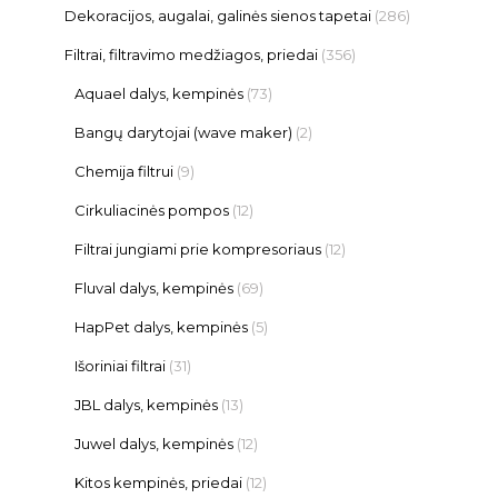
Dekoracijos, augalai, galinės sienos tapetai
(286)
Filtrai, filtravimo medžiagos, priedai
(356)
Aquael dalys, kempinės
(73)
Bangų darytojai (wave maker)
(2)
Chemija filtrui
(9)
Cirkuliacinės pompos
(12)
Filtrai jungiami prie kompresoriaus
(12)
Fluval dalys, kempinės
(69)
HapPet dalys, kempinės
(5)
Išoriniai filtrai
(31)
JBL dalys, kempinės
(13)
Juwel dalys, kempinės
(12)
Kitos kempinės, priedai
(12)