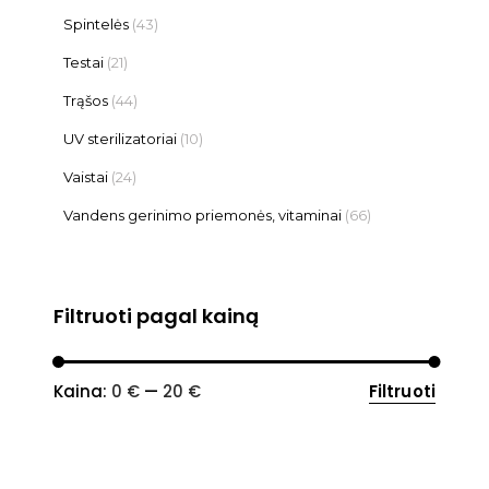
Spintelės
(43)
Testai
(21)
Trąšos
(44)
UV sterilizatoriai
(10)
Vaistai
(24)
Vandens gerinimo priemonės, vitaminai
(66)
Filtruoti pagal kainą
Min
Maks
Kaina:
0 €
—
20 €
Filtruoti
kaina
kaina