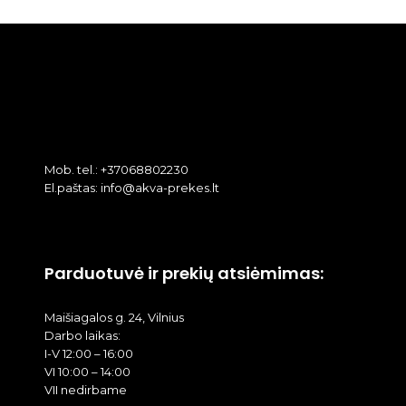
Mob. tel.: +37068802230
El.paštas: info@akva-prekes.lt
Parduotuvė ir prekių atsiėmimas:
Maišiagalos g. 24, Vilnius
Darbo laikas:
I-V 12:00 – 16:00
VI 10:00 – 14:00
VII nedirbame