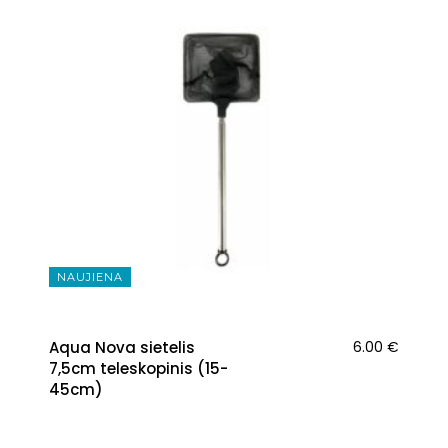
NAUJIENA
Aqua Nova sietelis
6.00
€
7,5cm teleskopinis (15-
45cm)