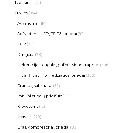
Tvenkiniui
(72)
Žuvims
(1648)
Akvariumai
(114)
Apšvietimas LED, T8, T5, priedai
(92)
CO2
(35)
Dangčiai
(28)
Dekoracijos, augalai, galinės sienos tapetai
(286)
Filtrai, filtravimo medžiagos, priedai
(358)
Gruntas, substratai
(92)
Įrankiai augalų priežiūrai
(8)
Krevetėms
(12)
Maistas
(229)
Oras, kompresoriai, priedai
(83)