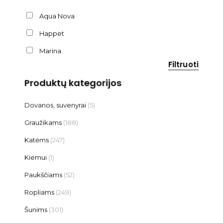
Aqua Nova
Happet
Marina
Filtruoti
Produktų kategorijos
Dovanos, suvenyrai
(5)
Graužikams
(188)
Katėms
(247)
Kiemui
(1)
Paukščiams
(52)
Ropliams
(249)
Šunims
(301)