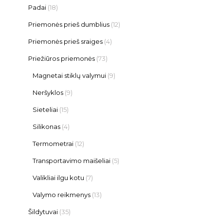
Padai
(18)
Priemonės prieš dumblius
(12)
Priemonės prieš sraiges
(4)
Priežiūros priemonės
(73)
Magnetai stiklų valymui
(9)
Neršyklos
(9)
Sieteliai
(15)
Silikonas
(4)
Termometrai
(12)
Transportavimo maišeliai
(5)
Valikliai ilgu kotu
(7)
Valymo reikmenys
(13)
Šildytuvai
(35)