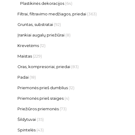
Plastikinės dekoracijos
(64)
Filtrai, filtravimo medžiagos, priedai
(363)
Gruntas, substratai
(92)
Įrankiai augalų priežiūrai
(8)
Krevetėms
(12)
Maistas
(229)
Oras, kompresoriai, priedai
(83)
Padai
(18)
Priemonės prieš dumblius
(12)
Priemonės prieš sraiges
(4)
Priežiūros priemonės
(73)
Šildytuvai
(35)
Spintelės
(43)