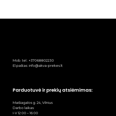
Mob. tel.: +37068802230
El.paštas: info@akva-prekes.lt
Parduotuvė ir prekių atsiėmimas:
Maišiagalos g. 24, Vilnius
Darbo laikas:
I-V 12:00 – 16:00