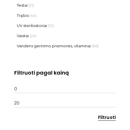
Testai
(21)
Trąšos
(44)
UV sterilizatoriai
(10)
Vaistai
(24)
Vandens gerinimo priemonės, vitaminai
(66)
Filtruoti pagal kainą
Min
kaina
Maks
kaina
Filtruoti