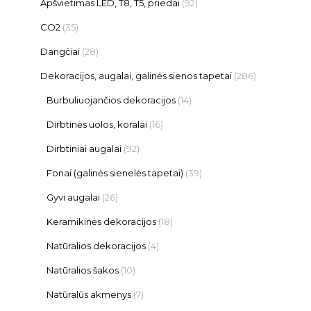
Apšvietimas LED, T8, T5, priedai
(92)
CO2
(35)
Dangčiai
(28)
Dekoracijos, augalai, galinės sienos tapetai
(286)
Burbuliuojančios dekoracijos
(14)
Dirbtinės uolos, koralai
(16)
Dirbtiniai augalai
(92)
Fonai (galinės sienelės tapetai)
(39)
Gyvi augalai
(26)
Keramikinės dekoracijos
(18)
Natūralios dekoracijos
(4)
Natūralios šakos
(10)
Natūralūs akmenys
(7)