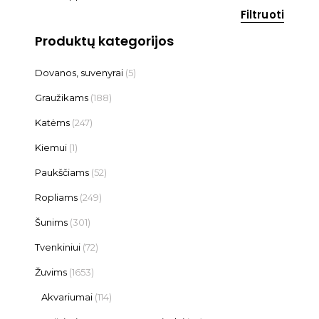
Filtruoti
Produktų kategorijos
Dovanos, suvenyrai
(5)
Graužikams
(188)
Katėms
(247)
Kiemui
(1)
Paukščiams
(52)
Ropliams
(249)
Šunims
(301)
Tvenkiniui
(72)
Žuvims
(1653)
Akvariumai
(114)