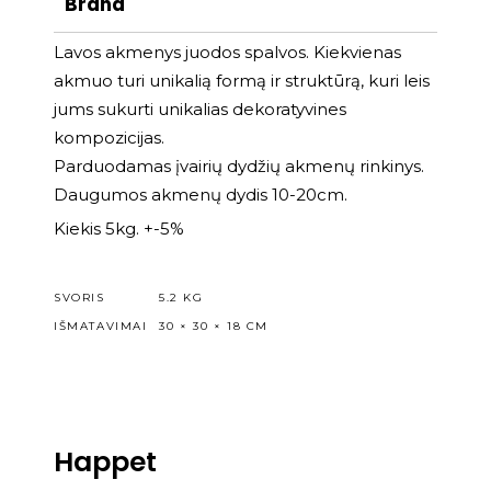
Brand
Lavos akmenys juodos spalvos. Kiekvienas
akmuo turi unikalią formą ir struktūrą, kuri leis
jums sukurti unikalias dekoratyvines
kompozicijas.
Parduodamas įvairių dydžių akmenų rinkinys.
Daugumos akmenų dydis 10-20cm.
Kiekis 5kg. +-5%
SVORIS
5.2 KG
IŠMATAVIMAI
30 × 30 × 18 CM
Happet