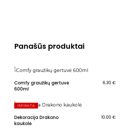
Panašūs produktai
NAUJIENA
Comfy graužikų gertuvė
6.30
€
600ml
NAUJIENA
IŠPIRKTA
Dekoracija Drakono
10.00
€
kaukolė