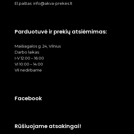
El.paštas: info@akva-prekes.lt
Parduotuvė ir prekių atsiėmimas:
Maišiagalos g. 24, Vilnius
Darbo laikas:
I-V 12:00 – 16:00
VI 10:00 – 14:00
VII nedirbame
Facebook
Rūšiuojame atsakingai!