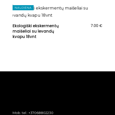
NAUJIENA
Ekologiški ekskermentų
7.00
€
maišeliai su levandų
kvapu 18vnt
Mob. tel.: +37068802230