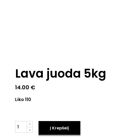
Lava juoda 5kg
14.00
€
Liko 110
Kiekis
Į Krepšelį