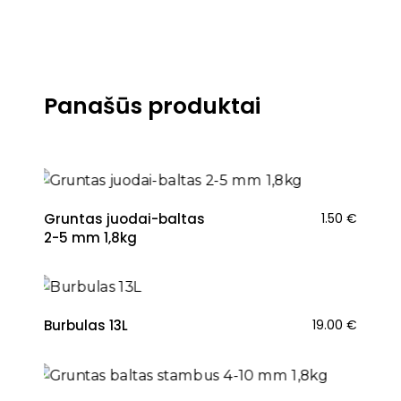
Panašūs produktai
Gruntas juodai-baltas
1.50
€
2-5 mm 1,8kg
Burbulas 13L
19.00
€