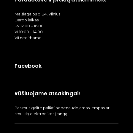
Maišiagalos g. 24, Vilnius
Darbo laikas:
I-V 12:00 – 16:00
VI 10:00 – 14:00
VII nedirbame
Facebook
Rūšiuojame atsakingai!
Pas mus galite palikti nebenaudojamas lempas ar
smulkią elektronikos įrangą.