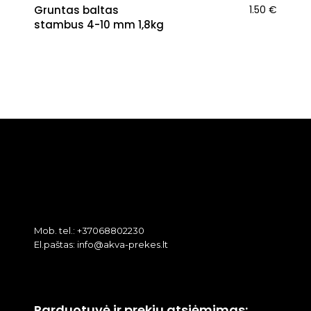
Gruntas baltas
1.50
€
stambus 4-10 mm 1,8kg
Mob. tel.: +37068802230
El.paštas: info@akva-prekes.lt
Parduotuvė ir prekių atsiėmimas: