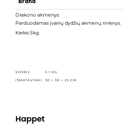
Brand
Drakono akmenys.
Parduodamas įvairių dydžių akmenų rinkinys.
Kiekis 5kg.
SVORIS
5.1 KG
IŠMATAVIMAI
30 × 30 × 25 CM
Happet