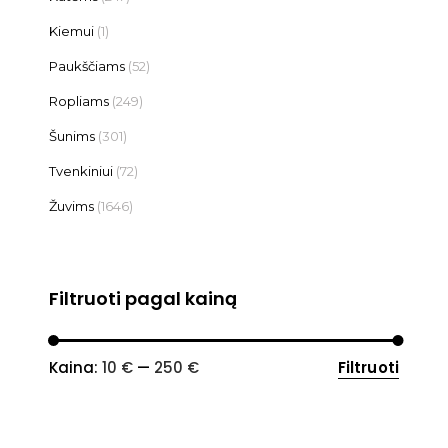
Kiemui
(1)
Paukščiams
(52)
Ropliams
(249)
Šunims
(301)
Tvenkiniui
(72)
Žuvims
(1646)
Filtruoti pagal kainą
Min
Maks
Kaina:
10 €
—
250 €
Filtruoti
kaina
kaina