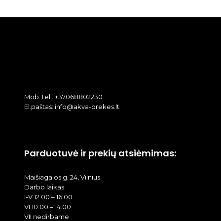
Mob. tel.: +37068802230
El.paštas: info@akva-prekes.lt
Parduotuvė ir prekių atsiėmimas:
Maišiagalos g. 24, Vilnius
Darbo laikas:
I-V 12:00 – 16:00
VI 10:00 – 14:00
VII nedirbame