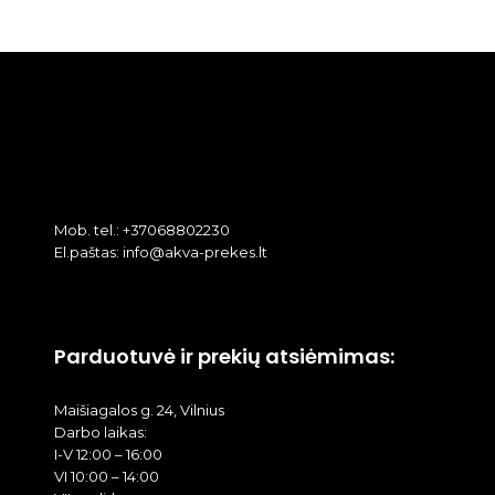
Mob. tel.: +37068802230
El.paštas: info@akva-prekes.lt
Parduotuvė ir prekių atsiėmimas:
Maišiagalos g. 24, Vilnius
Darbo laikas:
I-V 12:00 – 16:00
VI 10:00 – 14:00