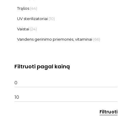
Trąšos
(44)
UV sterilizatoriai
(10)
Vaistai
(24)
Vandens gerinimo priemonės, vitaminai
(66)
Filtruoti pagal kainą
Min
kaina
Maks
kaina
Filtruoti