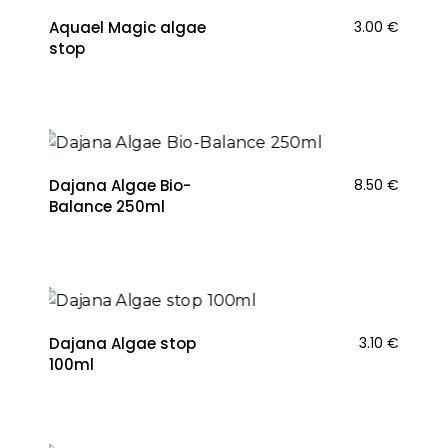
Aquael Magic algae
3.00
€
stop
NAUJIENA
Dajana Algae Bio-
8.50
€
Balance 250ml
Dajana Algae stop
3.10
€
100ml