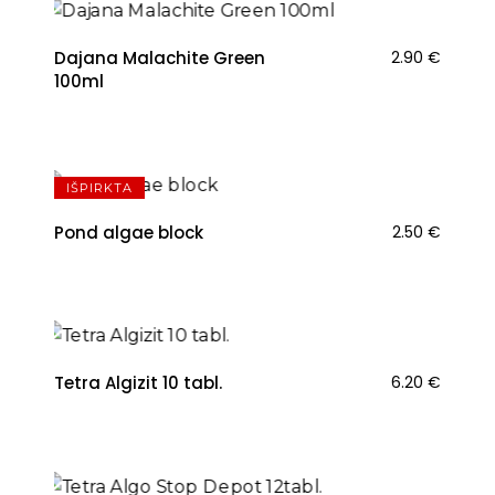
Dajana Malachite Green
2.90
€
100ml
IŠPIRKTA
Pond algae block
2.50
€
NAUJIENA
Tetra Algizit 10 tabl.
6.20
€
NAUJIENA