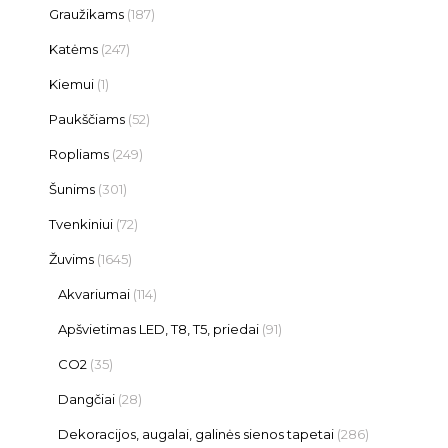
Graužikams
(187)
Katėms
(247)
Kiemui
(1)
Paukščiams
(52)
Ropliams
(249)
Šunims
(301)
Tvenkiniui
(72)
Žuvims
(1645)
Akvariumai
(114)
Apšvietimas LED, T8, T5, priedai
(91)
CO2
(35)
Dangčiai
(28)
Dekoracijos, augalai, galinės sienos tapetai
(286)