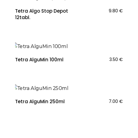
Tetra Algo Stop Depot
9.80
€
12tabl.
Tetra AlguMin 100ml
3.50
€
Tetra AlguMin 250ml
7.00
€