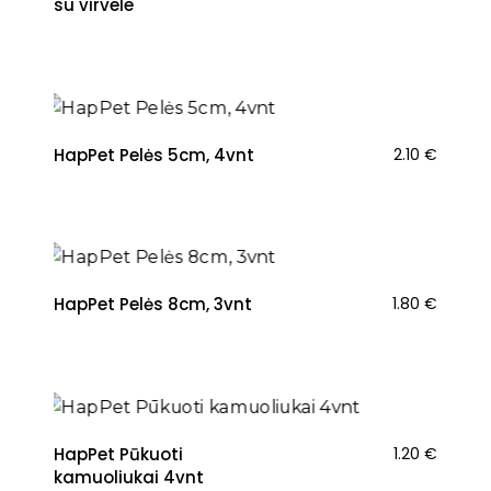
su virvele
HapPet Pelės 5cm, 4vnt
2.10
€
HapPet Pelės 8cm, 3vnt
1.80
€
HapPet Pūkuoti
1.20
€
kamuoliukai 4vnt