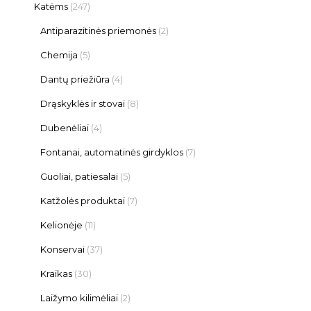
Katėms
(247)
Antiparazitinės priemonės
(2)
Chemija
(5)
Dantų priežiūra
(4)
Drąskyklės ir stovai
(8)
Dubenėliai
(4)
Fontanai, automatinės girdyklos
(7)
Guoliai, patiesalai
(5)
Katžolės produktai
(7)
Kelionėje
(11)
Konservai
(37)
Kraikas
(30)
Laižymo kilimėliai
(2)