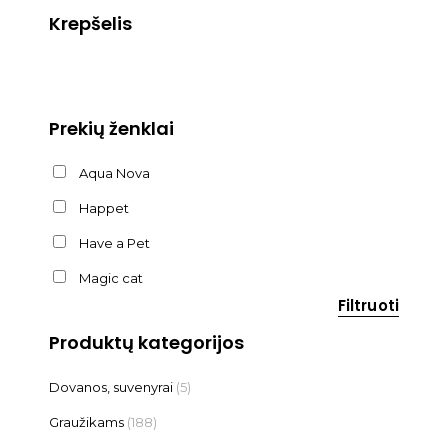
Krepšelis
Prekių ženklai
Aqua Nova
Happet
Have a Pet
Magic cat
Filtruoti
Produktų kategorijos
Dovanos, suvenyrai
(5)
Graužikams
(188)