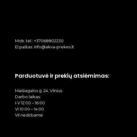
Mob. tel.: +37068802230
El.paštas: info@akva-prekes.lt
Parduotuvė ir prekių atsiėmimas:
Maišiagalos g. 24, Vilnius
Darbo laikas:
I-V 12:00 – 16:00
VI 10:00 – 14:00
VII nedirbame