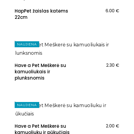
HapPet žaislas katėms
6.00
€
22cm
NAUJIENA
Have a Pet Meškerė su
2.30
€
kamuoliukais ir
plunksnomis
NAUJIENA
Have a Pet Meškerė su
2.00
€
kamuoliuku ir pūkučiais