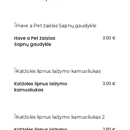
Have a Pet žaislas
3.00
€
Sapnų gaudyklė
NAUJIENA
Katžolės lipnus laižymo
3.00
€
kamuoliukas
NAUJIENA
Katžolės lipnus laižymo
2.80
€