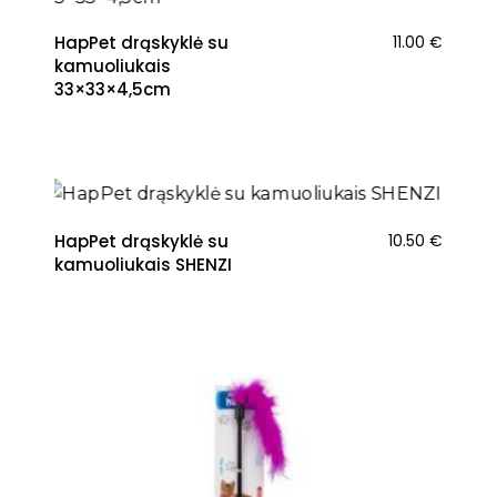
HapPet drąskyklė su
11.00
€
kamuoliukais
33×33×4,5cm
HapPet drąskyklė su
10.50
€
kamuoliukais SHENZI