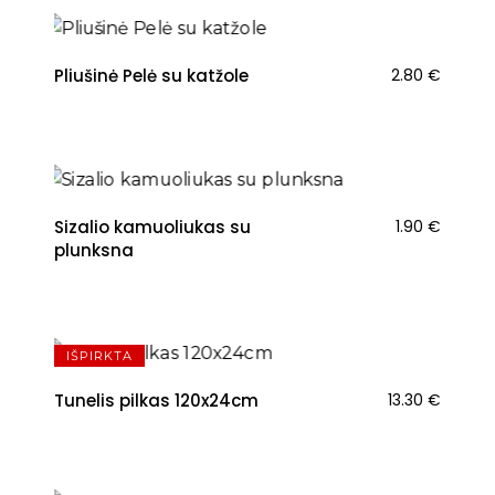
Pliušinė Pelė su katžole
2.80
€
NAUJIENA
Sizalio kamuoliukas su
1.90
€
plunksna
NAUJIENA
IŠPIRKTA
Tunelis pilkas 120x24cm
13.30
€
NAUJIENA