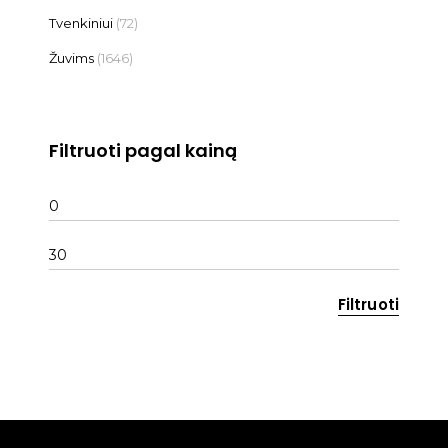
Tvenkiniui
(72)
Žuvims
(1646)
Filtruoti pagal kainą
Min
kaina
Maks
kaina
Filtruoti