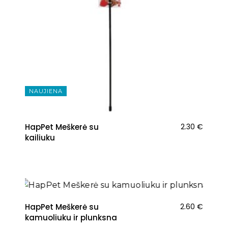
NAUJIENA
HapPet Meškerė su
2.30
€
kailiuku
NAUJIENA
HapPet Meškerė su
2.60
€
kamuoliuku ir plunksna