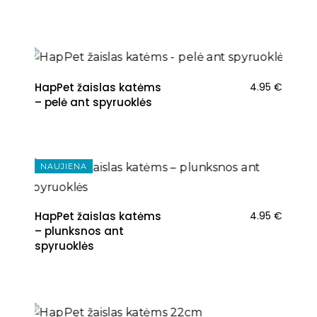
HapPet žaislas katėms
4.95
€
– pelė ant spyruoklės
NAUJIENA
HapPet žaislas katėms
4.95
€
– plunksnos ant
spyruoklės