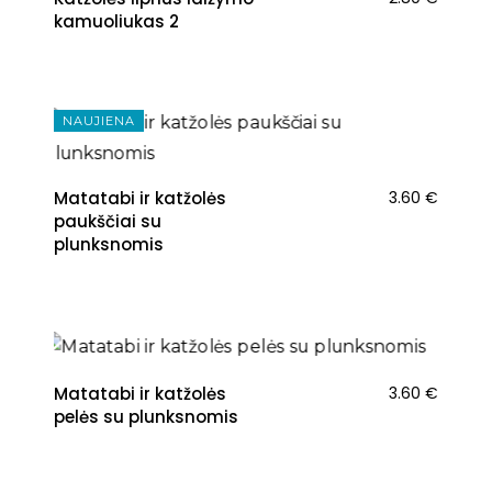
kamuoliukas 2
NAUJIENA
Matatabi ir katžolės
3.60
€
paukščiai su
plunksnomis
NAUJIENA
Matatabi ir katžolės
3.60
€
pelės su plunksnomis
NAUJIENA