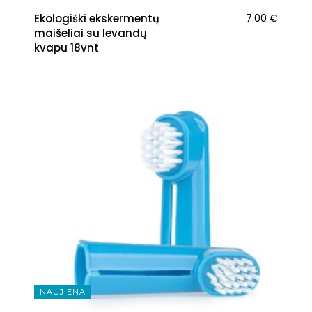
Ekologiški ekskermentų
7.00
€
maišeliai su levandų
kvapu 18vnt
NAUJIENA