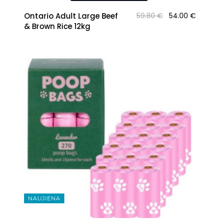
Original
Curren
Ontario Adult Large Beef
59.80
€
54.00
€
price
price
& Brown Rice 12kg
was:
is:
59.80 €.
54.00 
NAUJIENA