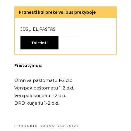
Pranešti kai prekė vėl bus prekyboje
Tvirtinti
Pristatymas:
Omniva paštomatu 1-2 d.d.
Venipak paštomatu 1-2 d.d.
Venipak kurjeriu 1-2 d.d.
DPD kurjeriu 1-2 d.d.
PRODUKTO KODAS:
453-20122