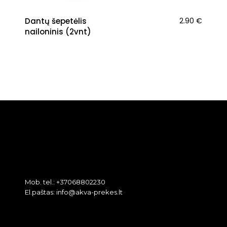
Dantų šepetėlis
2.90
€
nailoninis (2vnt)
Mob. tel.: +37068802230
El.paštas: info@akva-prekes.lt