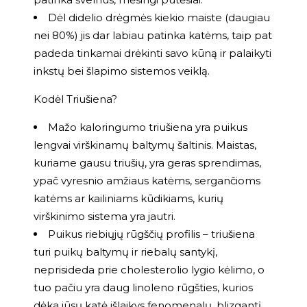
Dėl didelio drėgmės kiekio maiste (daugiau
nei 80%) jis dar labiau patinka katėms, taip pat
padeda tinkamai drėkinti savo kūną ir palaikyti
inkstų bei šlapimo sistemos veiklą.
Kodėl Triušiena?
Mažo kaloringumo triušiena yra puikus
lengvai virškinamų baltymų šaltinis. Maistas,
kuriame gausu triušių, yra geras sprendimas,
ypač vyresnio amžiaus katėms, sergančioms
katėms ar kailiniams kūdikiams, kurių
virškinimo sistema yra jautri.
Puikus riebiųjų rūgščių profilis – triušiena
turi puikų baltymų ir riebalų santykį,
neprisideda prie cholesterolio lygio kėlimo, o
tuo pačiu yra daug linoleno rūgšties, kurios
dėka jūsų katė išlaikys fenomenalų, blizgantį