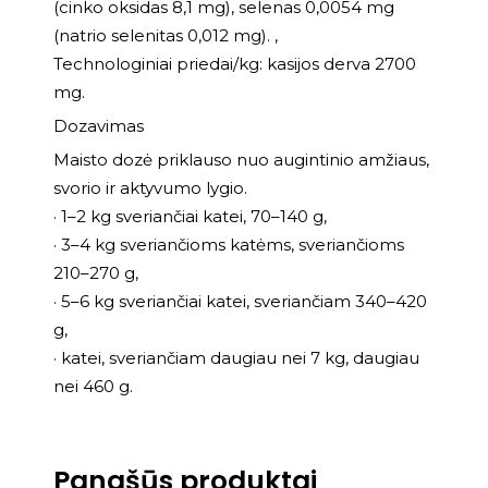
(cinko oksidas 8,1 mg), selenas 0,0054 mg
(natrio selenitas 0,012 mg). ,
Technologiniai priedai/kg: kasijos derva 2700
mg.
Dozavimas
Maisto dozė priklauso nuo augintinio amžiaus,
svorio ir aktyvumo lygio.
· 1–2 kg sveriančiai katei, 70–140 g,
· 3–4 kg sveriančioms katėms, sveriančioms
210–270 g,
· 5–6 kg sveriančiai katei, sveriančiam 340–420
g,
· katei, sveriančiam daugiau nei 7 kg, daugiau
nei 460 g.
Panašūs produktai