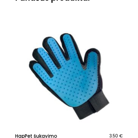
HapPet šukavimo
3.50
€