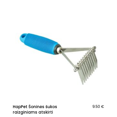
HapPet Šoninės šukos
9.50
€
raizginiams atskirti