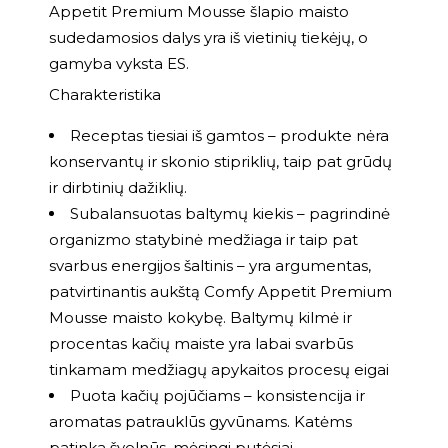
Appetit Premium Mousse šlapio maisto
sudedamosios dalys yra iš vietinių tiekėjų, o
gamyba vyksta ES.
Charakteristika
Receptas tiesiai iš gamtos – produkte nėra
konservantų ir skonio stipriklių, taip pat grūdų
ir dirbtinių dažiklių.
Subalansuotas baltymų kiekis – pagrindinė
organizmo statybinė medžiaga ir taip pat
svarbus energijos šaltinis – yra argumentas,
patvirtinantis aukštą Comfy Appetit Premium
Mousse maisto kokybę. Baltymų kilmė ir
procentas kačių maiste yra labai svarbūs
tinkamam medžiagų apykaitos procesų eigai
Puota kačių pojūčiams – konsistencija ir
aromatas patrauklūs gyvūnams. Katėms
patinka švelnūs, mėsingi putėsiai.