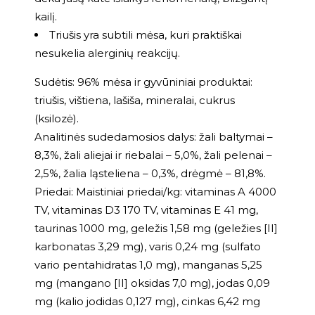
kailį.
Triušis yra subtili mėsa, kuri praktiškai
nesukelia alerginių reakcijų.
Sudėtis: 96% mėsa ir gyvūniniai produktai:
triušis, vištiena, lašiša, mineralai, cukrus
(ksilozė).
Analitinės sudedamosios dalys: žali baltymai –
8,3%, žali aliejai ir riebalai – 5,0%, žali pelenai –
2,5%, žalia ląsteliena – 0,3%, drėgmė – 81,8%.
Priedai: Maistiniai priedai/kg: vitaminas A 4000
TV, vitaminas D3 170 TV, vitaminas E 41 mg,
taurinas 1000 mg, geležis 1,58 mg (geležies [II]
karbonatas 3,29 mg), varis 0,24 mg (sulfato
vario pentahidratas 1,0 mg), manganas 5,25
mg (mangano [II] oksidas 7,0 mg), jodas 0,09
mg (kalio jodidas 0,127 mg), cinkas 6,42 mg