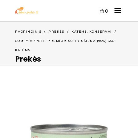
0
,
PAGRINDINIS
/
PREKĖS
/
KATĖMS
KONSERVAI
/
COMFY APPETIT PREMIUM SU TRIUŠIENA (96%) 85G
KATĖMS
Prekės