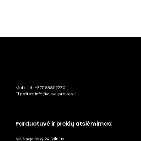
Mob. tel.: +37068802230
El.paštas: info@akva-prekes.lt
Parduotuvė ir prekių atsiėmimas:
Maišiagalos g. 24, Vilnius