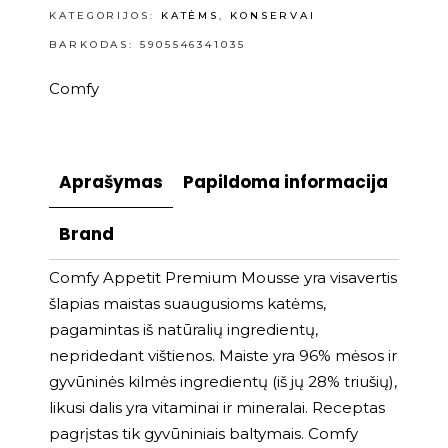
KATEGORIJOS:
KATĖMS
,
KONSERVAI
BARKODAS: 5905546341035
Comfy
Aprašymas
Papildoma informacija
Brand
Comfy Appetit Premium Mousse yra visavertis
šlapias maistas suaugusioms katėms,
pagamintas iš natūralių ingredientų,
nepridedant vištienos. Maiste yra 96% mėsos ir
gyvūninės kilmės ingredientų (iš jų 28% triušių),
likusi dalis yra vitaminai ir mineralai. Receptas
pagrįstas tik gyvūniniais baltymais. Comfy