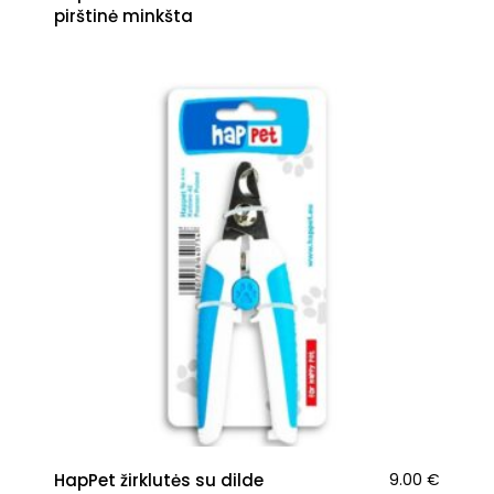
pirštinė minkšta
HapPet žirklutės su dilde
9.00
€