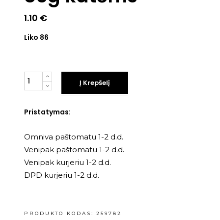
1.10
€
Liko 86
Kiekis
Į Krepšelį
Pristatymas:
Omniva paštomatu 1-2 d.d.
Venipak paštomatu 1-2 d.d.
Venipak kurjeriu 1-2 d.d.
DPD kurjeriu 1-2 d.d.
PRODUKTO KODAS:
259782