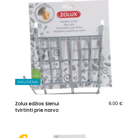
NAUJIENA
Zolux ėdžios šienui
6.00
€
tvirtinti prie narvo