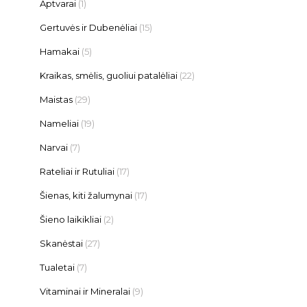
Aptvarai
(1)
Gertuvės ir Dubenėliai
(15)
Hamakai
(5)
Kraikas, smėlis, guoliui patalėliai
(22)
Maistas
(29)
Nameliai
(19)
Narvai
(7)
Rateliai ir Rutuliai
(17)
Šienas, kiti žalumynai
(17)
Šieno laikikliai
(2)
Skanėstai
(27)
Tualetai
(7)
Vitaminai ir Mineralai
(9)