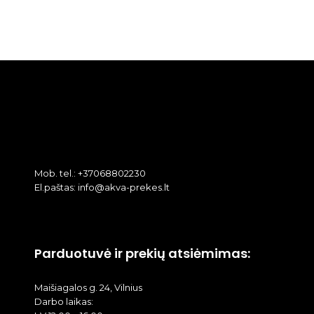
Mob. tel.: +37068802230
El.paštas: info@akva-prekes.lt
Parduotuvė ir prekių atsiėmimas:
Maišiagalos g. 24, Vilnius
Darbo laikas: