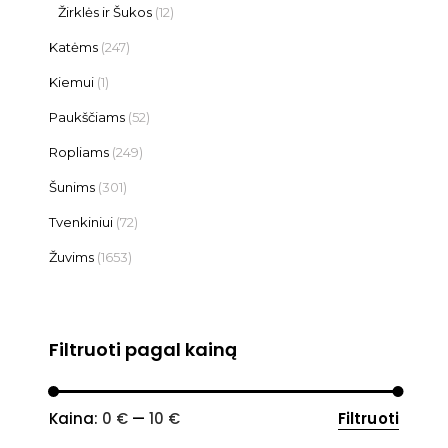
Žirklės ir Šukos
(12)
Katėms
(247)
Kiemui
(1)
Paukščiams
(52)
Ropliams
(249)
Šunims
(301)
Tvenkiniui
(72)
Žuvims
(1653)
Filtruoti pagal kainą
Min
Maks
Kaina:
0 €
—
10 €
Filtruoti
kaina
kaina