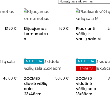
13.50
€
Klijuojamas
1.60
€
Plaukianti
2
termometra
vėžlių ir
s
varlių sala M
NAUJIENA
NAUJIENA
IŠPIRKTA
40.60
€
ZOOMED
50.00
€
ZOOMED
3
didelė vėžlių
vidutinė
sala
vėžlių sala
23x46cm
18x39cm