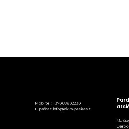
Pard
Mob. tel.: +37068802230
atsi
El.paštas: info@akva-prekes.lt
Maišiag
Darbo 