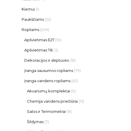
Kiemui
(1)
Paukščiams
(52)
Ropliams
(249)
Apšvietimas E27
(16)
Apšvietimas T8
(3)
Dekoracijos ir slėptuvės
(18)
Įranga sausumos ropliams
(79)
Įranga vandens ropliams
(62)
Akvariumų komplektai
(9)
Chemija vandens priežiūrai
(15)
Salos ir Termometrai
(8)
Šildymas
(7)