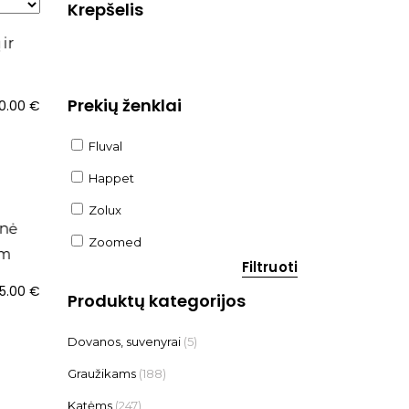
Krepšelis
Prekių ženklai
0.00
€
Fluval
Happet
Zolux
Zoomed
Filtruoti
5.00
€
Produktų kategorijos
Dovanos, suvenyrai
(5)
Graužikams
(188)
Katėms
(247)