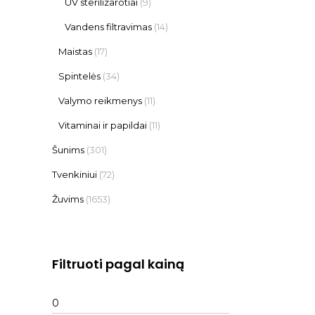
UV sterilizarotiai
(9)
Vandens filtravimas
(14)
Maistas
(17)
Spintelės
(34)
Valymo reikmenys
(11)
Vitaminai ir papildai
(11)
Šunims
(301)
Tvenkiniui
(72)
Žuvims
(1653)
Filtruoti pagal kainą
Min