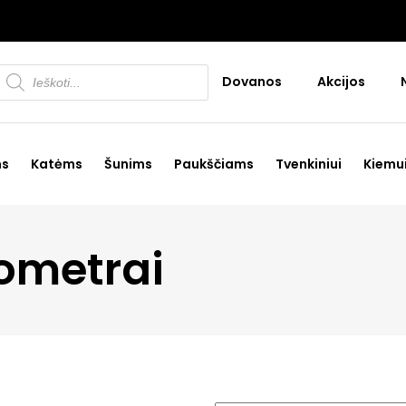
Products
Dovanos
Akcijos
search
ms
Katėms
Šunims
Paukščiams
Tvenkiniui
Kiemu
mometrai