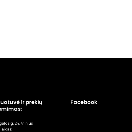
uotuvė ir prekių
Facebook
ėmimas:
alos g. 24, Vilnius
laikas: