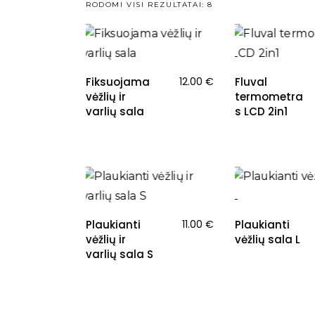
RODOMI VISI REZULTATAI: 8
Fiksuojama
12.00
€
Fluval
vėžlių ir
termometra
varlių sala
s LCD 2in1
Plaukianti
11.00
€
Plaukianti
vėžlių ir
vėžlių sala L
varlių sala S