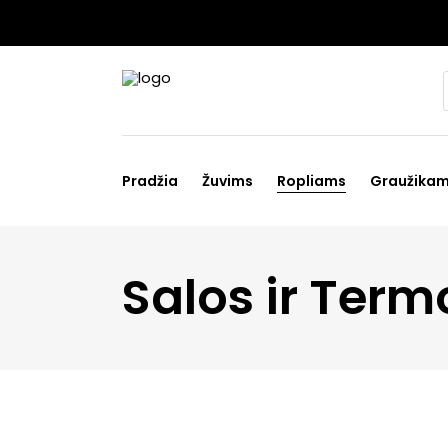
Pradžia
Žuvims
Ropliams
Graužika
Salos ir Ter