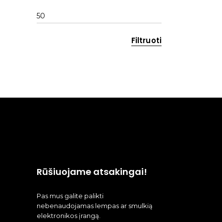
kaina
Maks
kaina
Filtruoti
Rūšiuojame atsakingai!
Pas mus galite palikti
nebenaudojamas lempas ar smulkią
elektronikos įrangą.