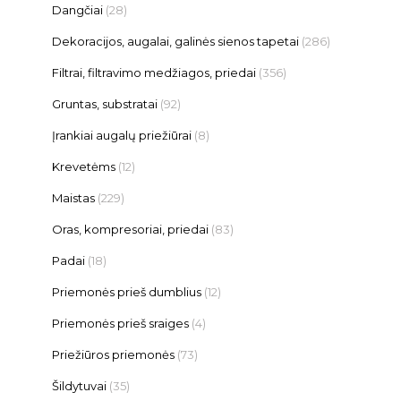
Dangčiai
(28)
Dekoracijos, augalai, galinės sienos tapetai
(286)
Filtrai, filtravimo medžiagos, priedai
(356)
Gruntas, substratai
(92)
Įrankiai augalų priežiūrai
(8)
Krevetėms
(12)
Maistas
(229)
Oras, kompresoriai, priedai
(83)
Padai
(18)
Priemonės prieš dumblius
(12)
Priemonės prieš sraiges
(4)
Priežiūros priemonės
(73)
Šildytuvai
(35)