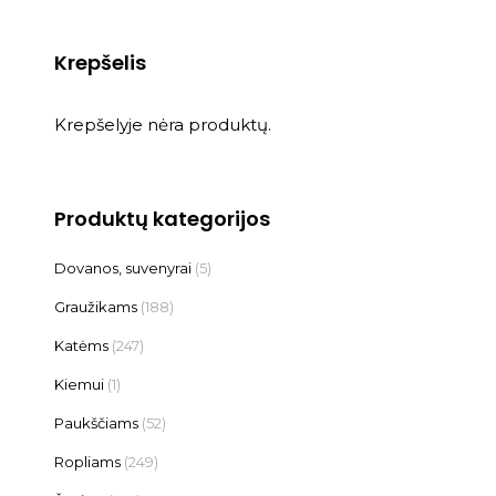
Krepšelis
Krepšelyje nėra produktų.
Produktų kategorijos
Dovanos, suvenyrai
(5)
Graužikams
(188)
Katėms
(247)
Kiemui
(1)
Paukščiams
(52)
Ropliams
(249)