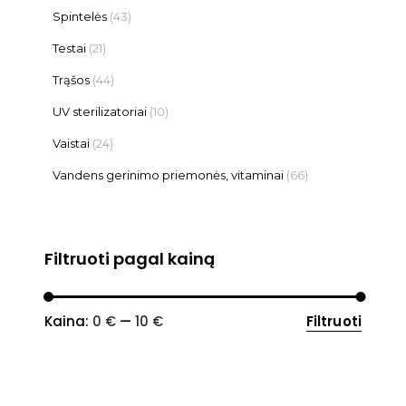
Spintelės
(43)
Testai
(21)
Trąšos
(44)
UV sterilizatoriai
(10)
Vaistai
(24)
Vandens gerinimo priemonės, vitaminai
(66)
Filtruoti pagal kainą
Min
Maks
Kaina:
0 €
—
10 €
Filtruoti
kaina
kaina