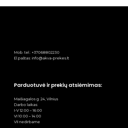
Mob. tel.: +37068802230
El.paštas: info@akva-prekes.lt
Parduotuvė ir prekių atsiėmimas:
Maišiagalos g. 24, Vilnius
Darbo laikas:
I-V 12:00 – 16:00
VI 10:00 – 14:00
VII nedirbame