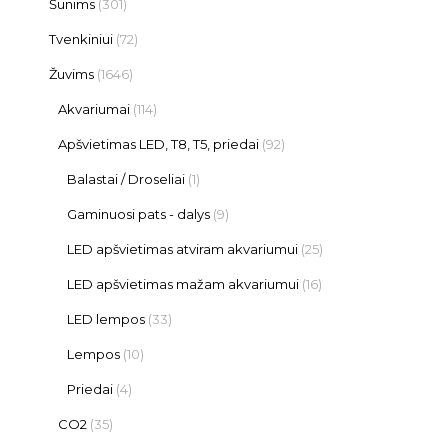
Šunims
(301)
Tvenkiniui
(72)
Žuvims
(1646)
Akvariumai
(114)
Apšvietimas LED, T8, T5, priedai
(92)
Balastai / Droseliai
(1)
Gaminuosi pats - dalys
(9)
LED apšvietimas atviram akvariumui
(25)
LED apšvietimas mažam akvariumui
(16)
LED lempos
(33)
Lempos
(10)
Priedai
(4)
CO2
(35)