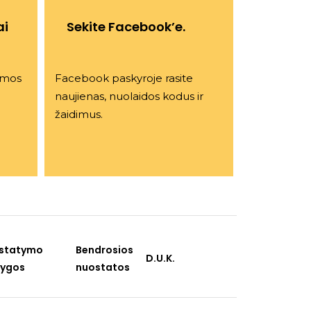
ai
Sekite Facebook’e.
iamos
Facebook paskyroje rasite
naujienas, nuolaidos kodus ir
žaidimus.
istatymo
Bendrosios
D.U.K.
lygos
nuostatos