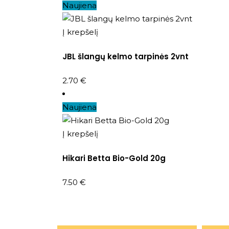
Naujiena
Į krepšelį
JBL šlangų kelmo tarpinės 2vnt
2.70
€
Naujiena
Į krepšelį
Hikari Betta Bio-Gold 20g
7.50
€