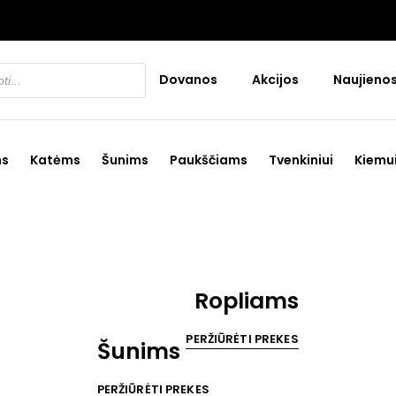
Dovanos
Akcijos
Naujieno
ms
Katėms
Šunims
Paukščiams
Tvenkiniui
Kiemu
Ropliams
PERŽIŪRĖTI PREKES
Šunims
PERŽIŪRĖTI PREKES