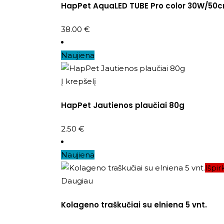
HapPet AquaLED TUBE Pro color 30W/50
38.00
€
Naujiena
Į krepšelį
HapPet Jautienos plaučiai 80g
2.50
€
Naujiena
Išpir
Daugiau
Kolageno traškučiai su elniena 5 vnt.