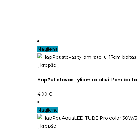
Naujiena
Į krepšelį
HapPet stovas tyliam rateliui 17cm balt
4.00
€
Naujiena
Į krepšelį