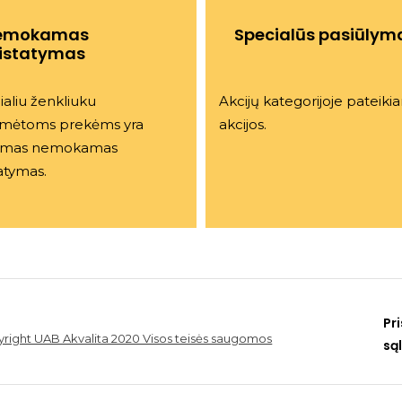
emokamas
Specialūs pasiūlym
istatymas
aliu ženkliuku
Akcijų kategorijoje pateik
mėtoms prekėms yra
akcijos.
omas nemokamas
atymas.
Pr
right UAB Akvalita 2020 Visos teisės saugomos
są