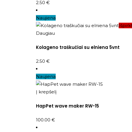
2.50
€
Naujiena
Išpirk
Daugiau
Kolageno traškučiai su elniena 5vnt
2.50
€
Naujiena
Į krepšelį
HapPet wave maker RW-15
100.00
€