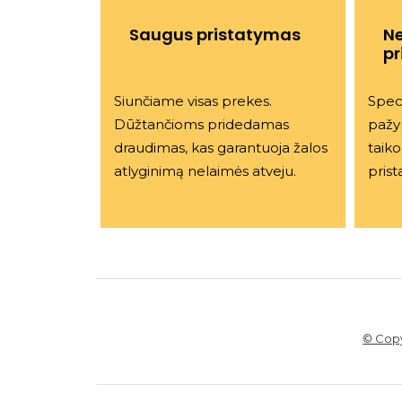
Saugus pristatymas
N
pr
Siunčiame visas prekes.
Speci
Dūžtančioms pridedamas
pažy
draudimas, kas garantuoja žalos
taik
atlyginimą nelaimės atveju.
prist
© Copy