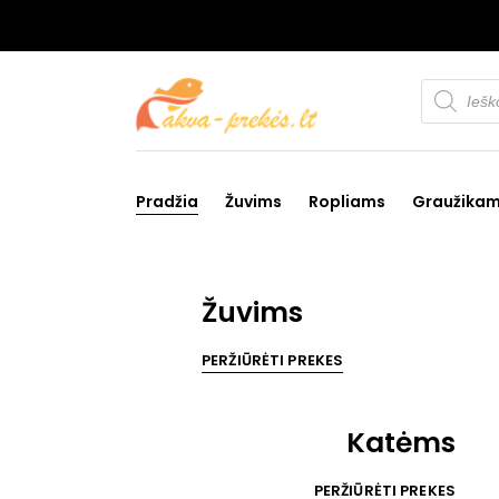
Products
search
Pradžia
Žuvims
Ropliams
Graužika
Žuvims
PERŽIŪRĖTI PREKES
Katėms
PERŽIŪRĖTI PREKES