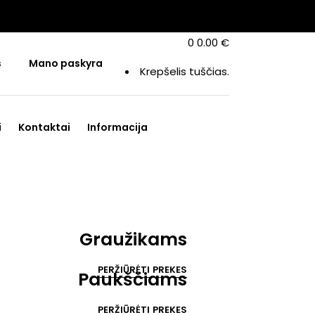
0
0.00
€
s
Mano paskyra
Krepšelis tuščias.
i
Kontaktai
Informacija
Graužikams
PERŽIŪRĖTI PREKES
Paukščiams
PERŽIŪRĖTI PREKES