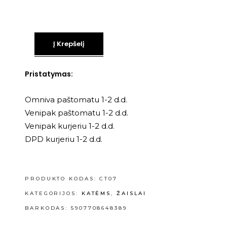
Į Krepšelį
Pristatymas:
Omniva paštomatu 1-2 d.d.
Venipak paštomatu 1-2 d.d.
Venipak kurjeriu 1-2 d.d.
DPD kurjeriu 1-2 d.d.
PRODUKTO KODAS:
CT07
KATEGORIJOS:
KATĖMS
,
ŽAISLAI
BARKODAS: 5907708648389