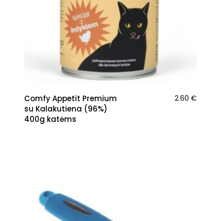
Comfy Appetit Premium
2.60
€
su Kalakutiena (96%)
400g katėms