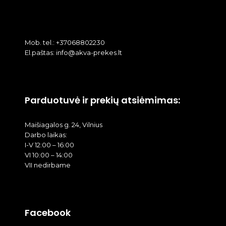
Mob. tel.: +37068802230
El.paštas: info@akva-prekes.lt
Parduotuvė ir prekių atsiėmimas:
Maišiagalos g. 24, Vilnius
Darbo laikas:
I-V 12:00 – 16:00
VI 10:00 – 14:00
VII nedirbame
Facebook