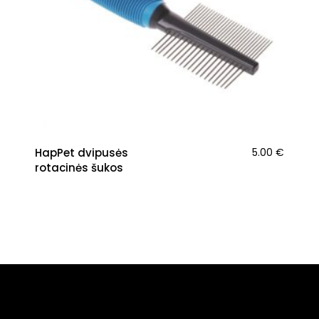
HapPet dvipusės
5.00
€
rotacinės šukos