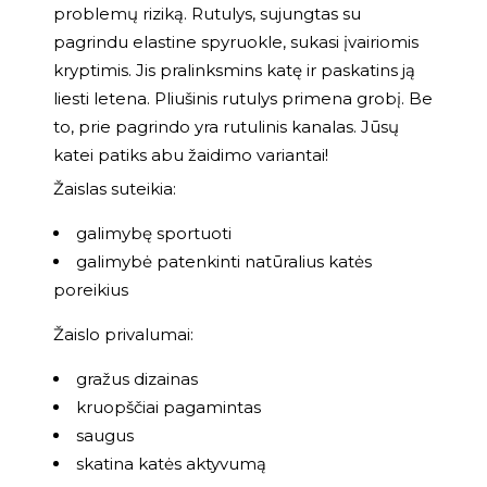
problemų riziką. Rutulys, sujungtas su
pagrindu elastine spyruokle, sukasi įvairiomis
kryptimis. Jis pralinksmins katę ir paskatins ją
liesti letena. Pliušinis rutulys primena grobį. Be
to, prie pagrindo yra rutulinis kanalas. Jūsų
katei patiks abu žaidimo variantai!
Žaislas suteikia:
galimybę sportuoti
galimybė patenkinti natūralius katės
poreikius
Žaislo privalumai:
gražus dizainas
kruopščiai pagamintas
saugus
skatina katės aktyvumą