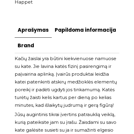
Happet
Aprašymas
Papildoma informacija
Brand
Kačių žaislai yra būtini kiekvienuose namuose
su kate. Jie lavina katės fizinį pasirengimą ir
paįvairina aplinką. Įvairūs produktai leidžia
katei patenkinti atskirų medžioklės elementų
poreikį ir padėti ugdyti jos tinkamumą. Katės
turėtų žaisti kelis kartus per dieną po kelias
minutes, kad išlaikytų judrumą ir gerą figūrą!
Jūsų augintinis tikrai įvertins patrauklią veiklą,
kurią pateiksite jam su įrašu. Žaisdami su savo
kate galėsite susieti su ja ir sumažinti elgesio