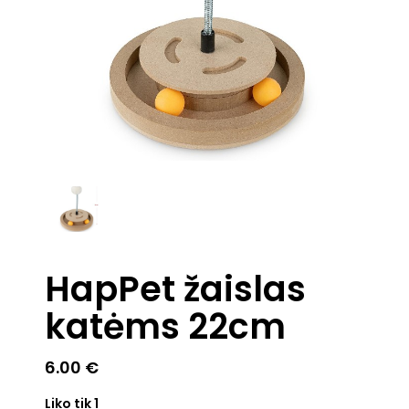
HapPet žaislas
katėms 22cm
6.00
€
Liko tik 1