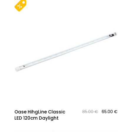
Original
Curren
Oase HihgLine Classic
85.00
€
65.00
€
price
price
LED 120cm Daylight
was:
is:
85.00 €.
65.00 €