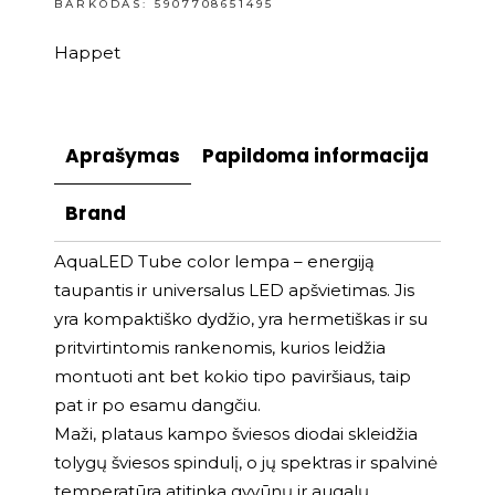
BARKODAS: 5907708651495
Happet
Aprašymas
Papildoma informacija
Brand
AquaLED Tube color lempa – energiją
taupantis ir universalus LED apšvietimas. Jis
yra kompaktiško dydžio, yra hermetiškas ir su
pritvirtintomis rankenomis, kurios leidžia
montuoti ant bet kokio tipo paviršiaus, taip
pat ir po esamu dangčiu.
Maži, plataus kampo šviesos diodai skleidžia
tolygų šviesos spindulį, o jų spektras ir spalvinė
temperatūra atitinka gyvūnų ir augalų