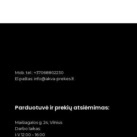
Mob. tel.: +37068802230
El.paštas: info@akva-prekes.lt
Parduotuvė ir prekių atsiėmimas:
Maišiagalos g. 24, Vilnius
Darbo laikas:
I-V 12:00 – 16:00