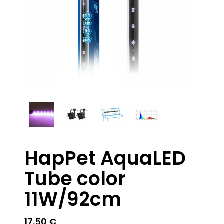
HapPet AquaLED
Tube color
11W/92cm
17.50
€