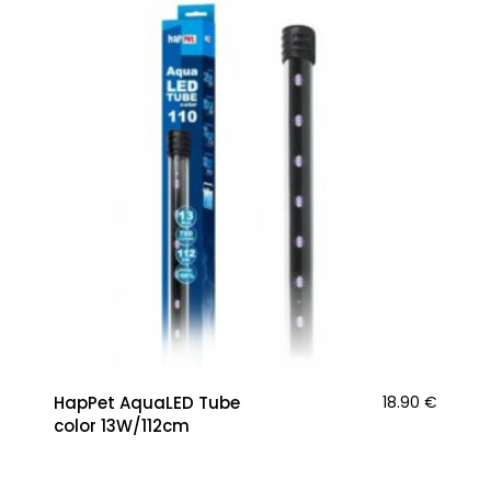
HapPet AquaLED Tube
18.90
€
color 13W/112cm