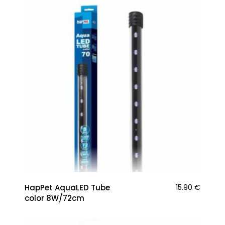
HapPet AquaLED Tube
15.90
€
color 8W/72cm