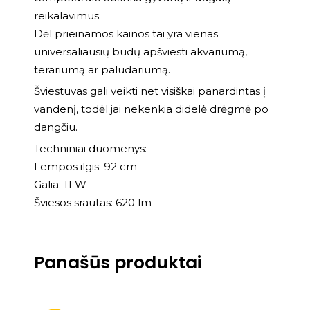
reikalavimus.
Dėl prieinamos kainos tai yra vienas
universaliausių būdų apšviesti akvariumą,
terariumą ar paludariumą.
Šviestuvas gali veikti net visiškai panardintas į
vandenį, todėl jai nekenkia didelė drėgmė po
dangčiu.
Techniniai duomenys:
Lempos ilgis: 92 cm
Galia: 11 W
Šviesos srautas: 620 lm
Panašūs produktai