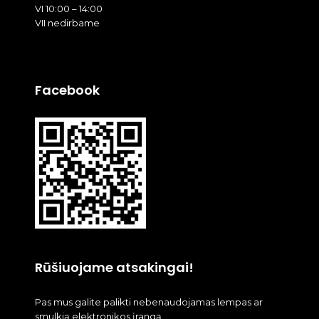
VI 10:00 – 14:00
VII nedirbame
Facebook
Rūšiuojame atsakingai!
Pas mus galite palikti nebenaudojamas lempas ar
smulkią elektronikos įrangą.