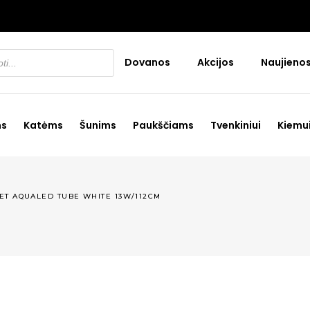
Dovanos
Akcijos
Naujieno
ms
Katėms
Šunims
Paukščiams
Tvenkiniui
Kiemu
ET AQUALED TUBE WHITE 13W/112CM