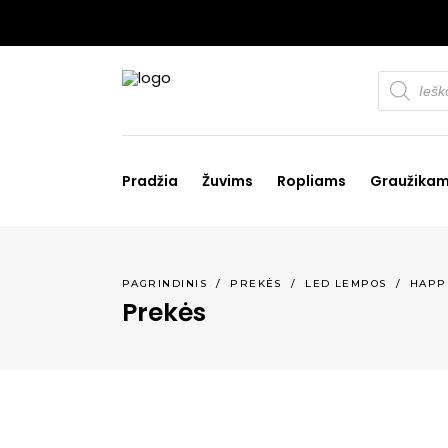
Products
search
Pradžia
Žuvims
Ropliams
Graužika
PAGRINDINIS
/
PREKĖS
/
LED LEMPOS
/
HAPP
Prekės