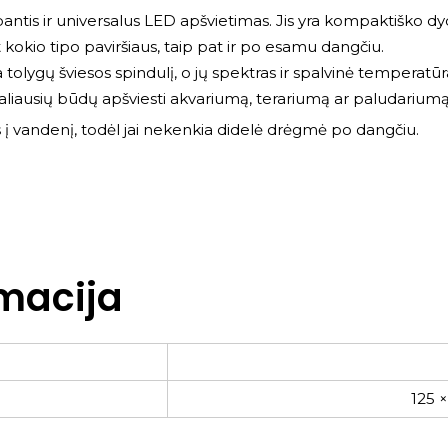
is ir universalus LED apšvietimas. Jis yra kompaktiško dydži
kokio tipo paviršiaus, taip pat ir po esamu dangčiu.
 tolygų šviesos spindulį, o jų spektras ir spalvinė temperatūr
saliausių būdų apšviesti akvariumą, terariumą ar paludariumą
as į vandenį, todėl jai nekenkia didelė drėgmė po dangčiu.
macija
125 