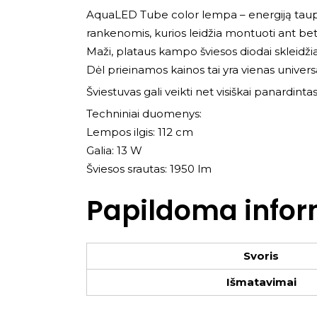
AquaLED Tube color lempa – energiją taupant
rankenomis, kurios leidžia montuoti ant bet 
Maži, plataus kampo šviesos diodai skleidžia
Dėl prieinamos kainos tai yra vienas univer
Šviestuvas gali veikti net visiškai panardint
Techniniai duomenys:
Lempos ilgis: 112 cm
Galia: 13 W
Šviesos srautas: 1950 lm
Papildoma infor
Svoris
Išmatavimai