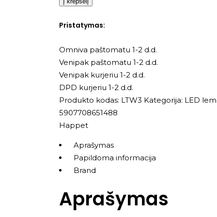
Į krepšelį
Pristatymas:
Omniva paštomatu 1-2 d.d.
Venipak paštomatu 1-2 d.d.
Venipak kurjeriu 1-2 d.d.
DPD kurjeriu 1-2 d.d.
Produkto kodas:
LTW3
Kategorija:
LED lem
5907708651488
Happet
Aprašymas
Papildoma informacija
Brand
Aprašymas