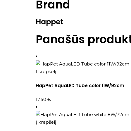
Brand
Happet
Panašūs produkt
Į krepšelį
HapPet AquaLED Tube color 11W/92cm
17.50
€
Į krepšelį