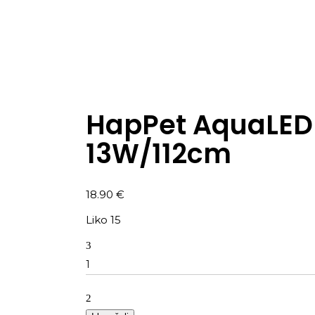
HapPet AquaLED
13W/112cm
18.90
€
Liko 15
Kiekis