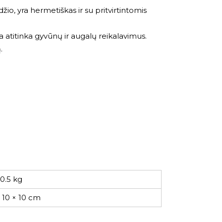
o, yra hermetiškas ir su pritvirtintomis
a atitinka gyvūnų ir augalų reikalavimus.
.
0.5 kg
× 10 × 10 cm