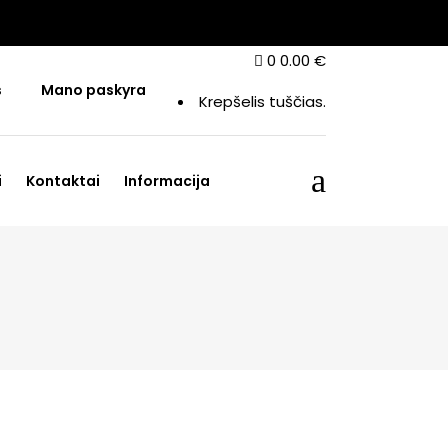
0
0.00
€
s
Mano paskyra
Krepšelis tuščias.
i
Kontaktai
Informacija