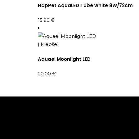
HapPet AquaLED Tube white 8W/72cm
15.90
€
Į krepšelį
Aquael Moonlight LED
20.00
€