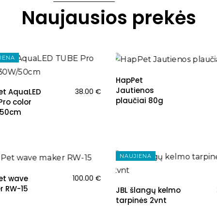
Naujausios prekės
NAUJIENA
IENA
HapPet
Jautienos
et AquaLED
38.00
€
plaučiai 80g
Pro color
50cm
IENA
NAUJIENA
et wave
100.00
€
r RW-15
JBL šlangų kelmo
tarpinės 2vnt