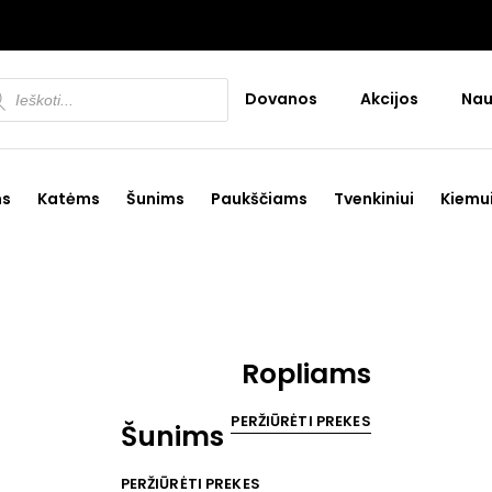
ducts
Dovanos
Akcijos
Nau
rch
ms
Katėms
Šunims
Paukščiams
Tvenkiniui
Kiemu
Ropliams
PERŽIŪRĖTI PREKES
Šunims
PERŽIŪRĖTI PREKES