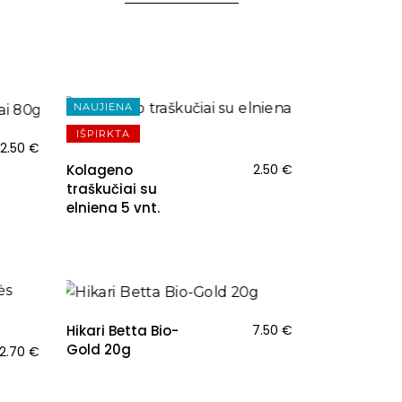
NAUJIENA
IŠPIRKTA
2.50
€
Kolageno
2.50
€
traškučiai su
elniena 5 vnt.
NAUJIENA
Hikari Betta Bio-
7.50
€
Gold 20g
2.70
€