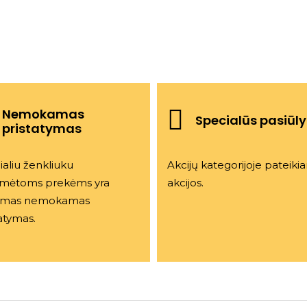
Nemokamas
Specialūs pasiūl
pristatymas
aliu ženkliuku
Akcijų kategorijoje pateik
mėtoms prekėms yra
akcijos.
omas nemokamas
atymas.