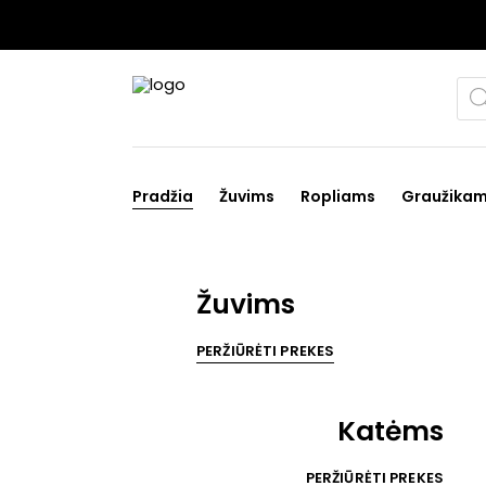
Pro
sea
Pradžia
Žuvims
Ropliams
Graužika
Žuvims
PERŽIŪRĖTI PREKES
Katėms
PERŽIŪRĖTI PREKES