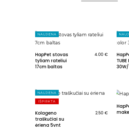
NAUJIENA
NAUJ
HapPet stovas
4.00
€
HapP
tyliam rateliui
TUBE 
17cm baltas
30W/
NAUJ
NAUJIENA
IŠPIRKTA
HapP
make
Kolageno
2.50
€
traškučiai su
ėriena 5vnt