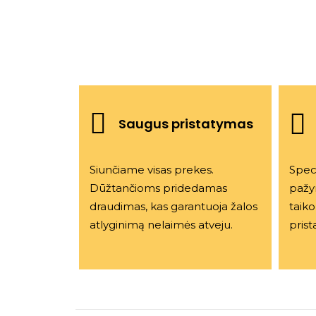
Saugus pristatymas
Siunčiame visas prekes.
Speci
Dūžtančioms pridedamas
pažy
draudimas, kas garantuoja žalos
taik
atlyginimą nelaimės atveju.
prist