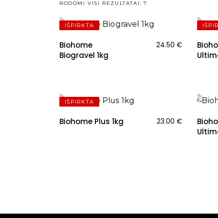
RODOMI VISI REZULTATAI: 7
IŠPIRKTA
IŠPI
Biohome
24.50
€
Bioh
Biogravel 1kg
Ultim
IŠPIRKTA
Biohome Plus 1kg
23.00
€
Bioh
Ultim