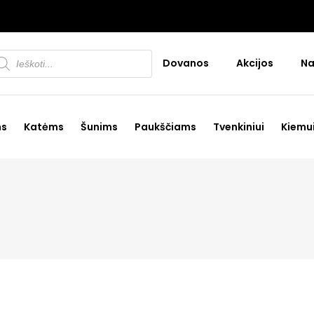
oducts
Dovanos
Akcijos
Na
arch
ms
Katėms
Šunims
Paukščiams
Tvenkiniui
Kiemu