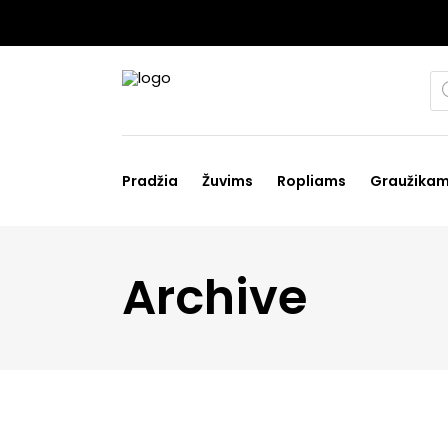
Pr
se
Pradžia
Žuvims
Ropliams
Graužika
Archive