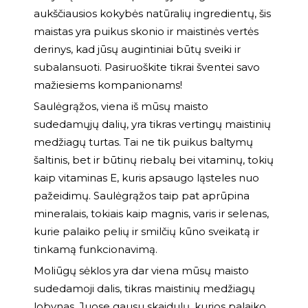
aukščiausios kokybės natūralių ingredientų, šis
maistas yra puikus skonio ir maistinės vertės
derinys, kad jūsų augintiniai būtų sveiki ir
subalansuoti. Pasiruoškite tikrai šventei savo
mažiesiems kompanionams!
Saulėgrąžos, viena iš mūsų maisto
sudedamųjų dalių, yra tikras vertingų maistinių
medžiagų turtas. Tai ne tik puikus baltymų
šaltinis, bet ir būtinų riebalų bei vitaminų, tokių
kaip vitaminas E, kuris apsaugo ląsteles nuo
pažeidimų. Saulėgrąžos taip pat aprūpina
mineralais, tokiais kaip magnis, varis ir selenas,
kurie palaiko pelių ir smilčių kūno sveikatą ir
tinkamą funkcionavimą.
Moliūgų sėklos yra dar viena mūsų maisto
sudedamoji dalis, tikras maistinių medžiagų
lobynas. Juose gausu skaidulų, kurios palaiko