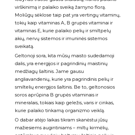
virškinimą ir palaiko sveiką žarnyno florą.
Moliūgų sėklose taip pat yra vertingų vitaminų,
tokių kaip vitaminas A, B grupės vitaminai ir
vitaminas E, kurie palaiko pelių ir smiltpelų
akių, nervų sistemos ir imuninės sistemos
sveikatą.
Geltonoji sora, kita mūsų maisto sudedamoji
dalis, yra energijos ir pagrindinių maistinių
medžiagų šaltinis. Jame gausu
angliavandenių, kurie yra pagrindinis pelių ir
smiltelių energijos šaltinis. Be to, geltonosios
soros aprūpina B grupės vitaminais ir
mineralais, tokiais kaip geležis, varis ir cinkas,
kurie palaiko tinkamą organizmo veiklą.
O dabar atėjo laikas tikram skanėstui jūsų
mažiesiems augintiniams – miltų kirmėlių,