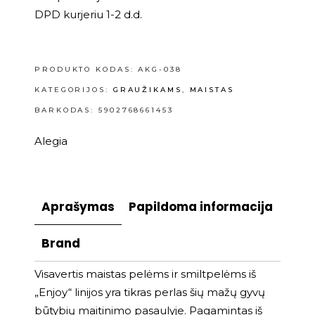
DPD kurjeriu 1-2 d.d.
PRODUKTO KODAS:
AKG-038
KATEGORIJOS:
GRAUŽIKAMS
,
MAISTAS
BARKODAS: 5902768661453
Alegia
Aprašymas
Papildoma informacija
Brand
Visavertis maistas pelėms ir smiltpelėms iš
„Enjoy“ linijos yra tikras perlas šių mažų gyvų
būtybių maitinimo pasaulyje. Pagamintas iš