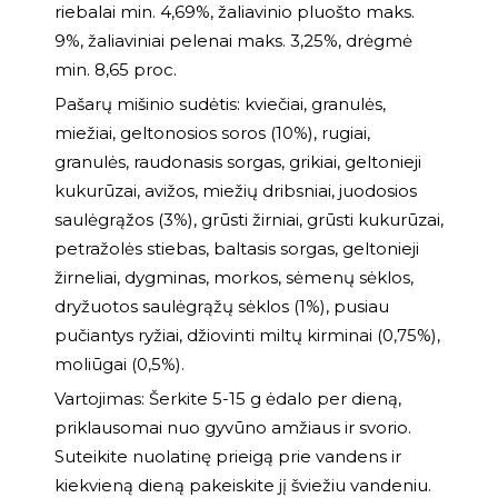
riebalai min. 4,69%, žaliavinio pluošto maks.
9%, žaliaviniai pelenai maks. 3,25%, drėgmė
min. 8,65 proc.
Pašarų mišinio sudėtis: kviečiai, granulės,
miežiai, geltonosios soros (10%), rugiai,
granulės, raudonasis sorgas, grikiai, geltonieji
kukurūzai, avižos, miežių dribsniai, juodosios
saulėgrąžos (3%), grūsti žirniai, grūsti kukurūzai,
petražolės stiebas, baltasis sorgas, geltonieji
žirneliai, dygminas, morkos, sėmenų sėklos,
dryžuotos saulėgrąžų sėklos (1%), pusiau
pučiantys ryžiai, džiovinti miltų kirminai (0,75%),
moliūgai (0,5%).
Vartojimas: Šerkite 5-15 g ėdalo per dieną,
priklausomai nuo gyvūno amžiaus ir svorio.
Suteikite nuolatinę prieigą prie vandens ir
kiekvieną dieną pakeiskite jį šviežiu vandeniu.