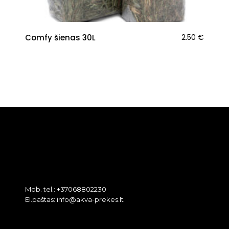
Comfy šienas 30L
2.50
€
Mob. tel.: +37068802230
El.paštas: info@akva-prekes.lt