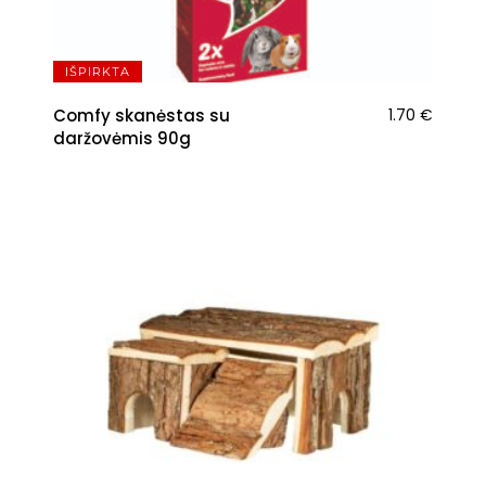
IŠPIRKTA
Comfy skanėstas su
1.70
€
daržovėmis 90g