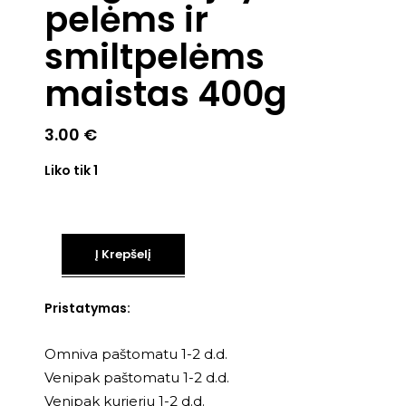
pelėms ir
smiltpelėms
maistas 400g
3.00
€
Liko tik 1
Į Krepšelį
Pristatymas:
Omniva paštomatu 1-2 d.d.
Venipak paštomatu 1-2 d.d.
Venipak kurjeriu 1-2 d.d.