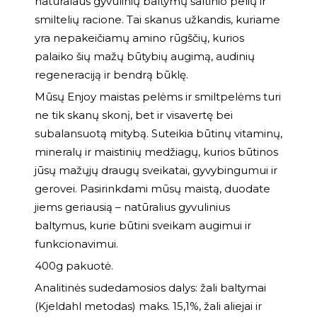
natūralaus gyvulinių baltymų šaltinio pelių ir
smiltelių racione. Tai skanus užkandis, kuriame
yra nepakeičiamų amino rūgščių, kurios
palaiko šių mažų būtybių augimą, audinių
regeneraciją ir bendrą būklę.
Mūsų Enjoy maistas pelėms ir smiltpelėms turi
ne tik skanų skonį, bet ir visavertę bei
subalansuotą mitybą. Suteikia būtinų vitaminų,
mineralų ir maistinių medžiagų, kurios būtinos
jūsų mažųjų draugų sveikatai, gyvybingumui ir
gerovei. Pasirinkdami mūsų maistą, duodate
jiems geriausią – natūralius gyvulinius
baltymus, kurie būtini sveikam augimui ir
funkcionavimui.
400g pakuotė.
Analitinės sudedamosios dalys: žali baltymai
(Kjeldahl metodas) maks. 15,1%, žali aliejai ir