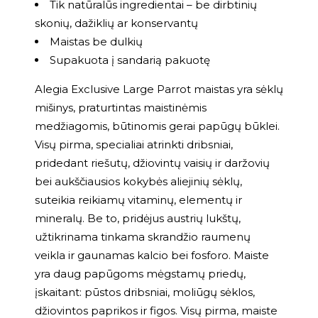
Tik natūralūs ingredientai – be dirbtinių
skonių, dažiklių ar konservantų
Maistas be dulkių
Supakuota į sandarią pakuotę
Alegia Exclusive Large Parrot maistas yra sėklų
mišinys, praturtintas maistinėmis
medžiagomis, būtinomis gerai papūgų būklei.
Visų pirma, specialiai atrinkti dribsniai,
pridedant riešutų, džiovintų vaisių ir daržovių
bei aukščiausios kokybės aliejinių sėklų,
suteikia reikiamų vitaminų, elementų ir
mineralų. Be to, pridėjus austrių lukštų,
užtikrinama tinkama skrandžio raumenų
veikla ir gaunamas kalcio bei fosforo. Maiste
yra daug papūgoms mėgstamų priedų,
įskaitant: pūstos dribsniai, moliūgų sėklos,
džiovintos paprikos ir figos. Visų pirma, maiste