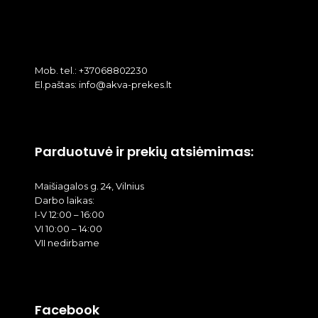
Mob. tel.: +37068802230
El.paštas: info@akva-prekes.lt
Parduotuvė ir prekių atsiėmimas:
Maišiagalos g. 24, Vilnius
Darbo laikas:
I-V 12:00 – 16:00
VI 10:00 – 14:00
VII nedirbame
Facebook