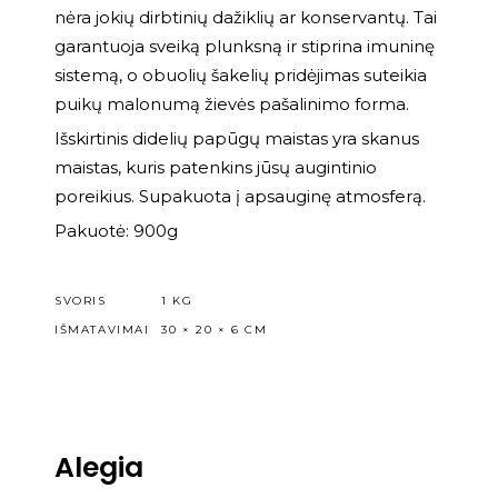
nėra jokių dirbtinių dažiklių ar konservantų. Tai
garantuoja sveiką plunksną ir stiprina imuninę
sistemą, o obuolių šakelių pridėjimas suteikia
puikų malonumą žievės pašalinimo forma.
Išskirtinis didelių papūgų maistas yra skanus
maistas, kuris patenkins jūsų augintinio
poreikius. Supakuota į apsauginę atmosferą.
Pakuotė: 900g
SVORIS
1 KG
IŠMATAVIMAI
30 × 20 × 6 CM
Alegia