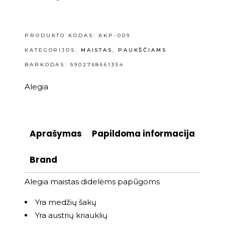
PRODUKTO KODAS:
AKP-009
KATEGORIJOS:
MAISTAS
,
PAUKŠČIAMS
BARKODAS: 5902768661354
Alegia
Aprašymas
Papildoma informacija
Brand
Alegia maistas didelėms papūgoms
Yra medžių šakų
Yra austrių kriauklių