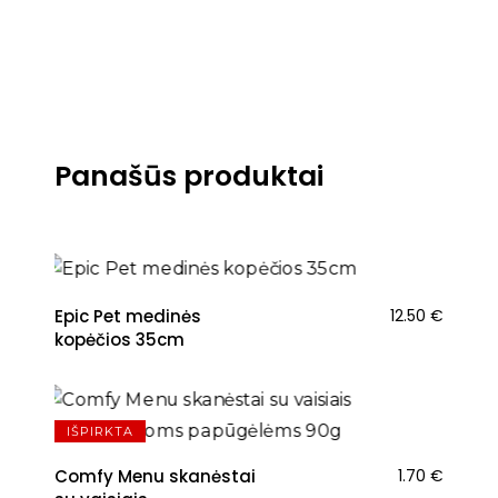
Panašūs produktai
Epic Pet medinės
12.50
€
kopėčios 35cm
IŠPIRKTA
Comfy Menu skanėstai
1.70
€