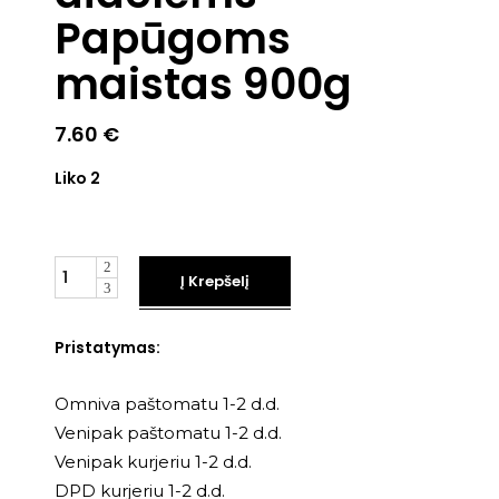
Papūgoms
maistas 900g
7.60
€
Liko 2
Kiekis
Į Krepšelį
Pristatymas:
Omniva paštomatu 1-2 d.d.
Venipak paštomatu 1-2 d.d.
Venipak kurjeriu 1-2 d.d.
DPD kurjeriu 1-2 d.d.