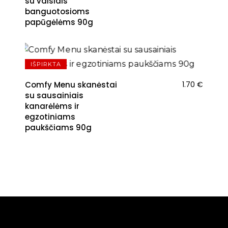
su vaisiais
banguotosioms
papūgėlėms 90g
IŠPIRKTA
Comfy Menu skanėstai
1.70
€
su sausainiais
kanarėlėms ir
egzotiniams
paukščiams 90g