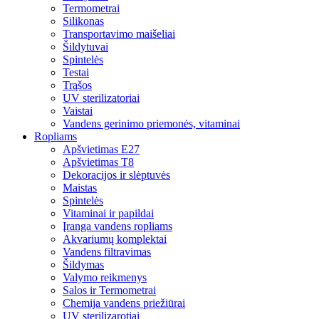
Termometrai
Silikonas
Transportavimo maišeliai
Šildytuvai
Spintelės
Testai
Trąšos
UV sterilizatoriai
Vaistai
Vandens gerinimo priemonės, vitaminai
Ropliams
Apšvietimas E27
Apšvietimas T8
Dekoracijos ir slėptuvės
Maistas
Spintelės
Vitaminai ir papildai
Įranga vandens ropliams
Akvariumų komplektai
Vandens filtravimas
Šildymas
Valymo reikmenys
Salos ir Termometrai
Chemija vandens priežiūrai
UV sterilizarotiai