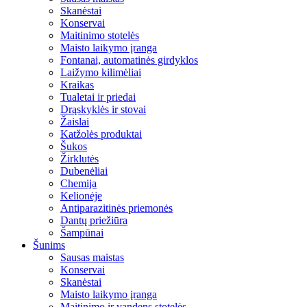
Skanėstai
Konservai
Maitinimo stotelės
Maisto laikymo įranga
Fontanai, automatinės girdyklos
Laižymo kilimėliai
Kraikas
Tualetai ir priedai
Drąskyklės ir stovai
Žaislai
Katžolės produktai
Šukos
Žirklutės
Dubenėliai
Chemija
Kelionėje
Antiparazitinės priemonės
Dantų priežiūra
Šampūnai
Šunims
Sausas maistas
Konservai
Skanėstai
Maisto laikymo įranga
Maitinimo ir vandens stotelės