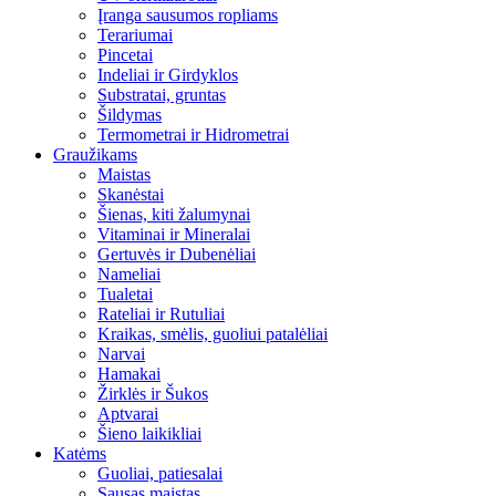
Įranga sausumos ropliams
Terariumai
Pincetai
Indeliai ir Girdyklos
Substratai, gruntas
Šildymas
Termometrai ir Hidrometrai
Graužikams
Maistas
Skanėstai
Šienas, kiti žalumynai
Vitaminai ir Mineralai
Gertuvės ir Dubenėliai
Nameliai
Tualetai
Rateliai ir Rutuliai
Kraikas, smėlis, guoliui patalėliai
Narvai
Hamakai
Žirklės ir Šukos
Aptvarai
Šieno laikikliai
Katėms
Guoliai, patiesalai
Sausas maistas