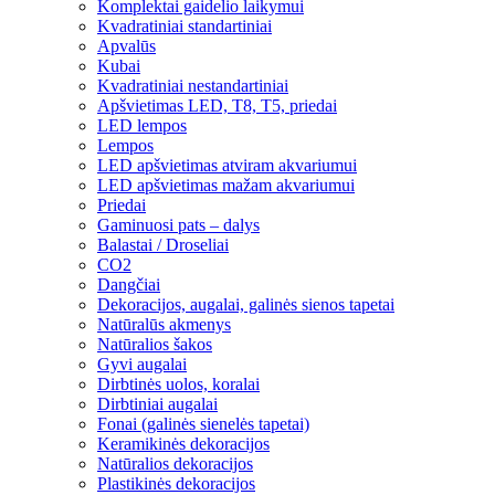
Komplektai gaidelio laikymui
Kvadratiniai standartiniai
Apvalūs
Kubai
Kvadratiniai nestandartiniai
Apšvietimas LED, T8, T5, priedai
LED lempos
Lempos
LED apšvietimas atviram akvariumui
LED apšvietimas mažam akvariumui
Priedai
Gaminuosi pats – dalys
Balastai / Droseliai
CO2
Dangčiai
Dekoracijos, augalai, galinės sienos tapetai
Natūralūs akmenys
Natūralios šakos
Gyvi augalai
Dirbtinės uolos, koralai
Dirbtiniai augalai
Fonai (galinės sienelės tapetai)
Keramikinės dekoracijos
Natūralios dekoracijos
Plastikinės dekoracijos