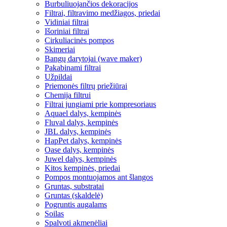
Burbuliuojančios dekoracijos
Filtrai, filtravimo medžiagos, priedai
Vidiniai filtrai
Išoriniai filtrai
Cirkuliacinės pompos
Skimeriai
Bangų darytojai (wave maker)
Pakabinami filtrai
Užpildai
Priemonės filtrų priežiūrai
Chemija filtrui
Filtrai jungiami prie kompresoriaus
Aquael dalys, kempinės
Fluval dalys, kempinės
JBL dalys, kempinės
HapPet dalys, kempinės
Oase dalys, kempinės
Juwel dalys, kempinės
Kitos kempinės, priedai
Pompos montuojamos ant šlangos
Gruntas, substratai
Gruntas (skaldelė)
Pogruntis augalams
Soilas
Spalvoti akmenėliai