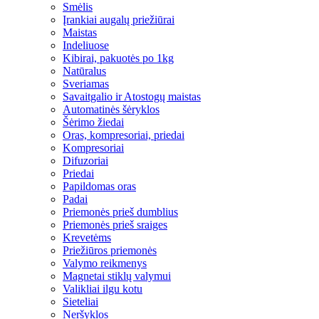
Smėlis
Įrankiai augalų priežiūrai
Maistas
Indeliuose
Kibirai, pakuotės po 1kg
Natūralus
Sveriamas
Savaitgalio ir Atostogų maistas
Automatinės šėryklos
Šėrimo žiedai
Oras, kompresoriai, priedai
Kompresoriai
Difuzoriai
Priedai
Papildomas oras
Padai
Priemonės prieš dumblius
Priemonės prieš sraiges
Krevetėms
Priežiūros priemonės
Valymo reikmenys
Magnetai stiklų valymui
Valikliai ilgu kotu
Sieteliai
Neršyklos