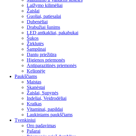
Laižymo kilimėliai
Žaislai
Guoliai, patiesalai
Dubenėliai
Drabužiai šunims
LED antkakliai, pakabukai
Šukos
Žirklutės
Šampūnai
Dantų priežiūra
Higienos priemonės
Antiparazitinės priemonės
Kelionėje
Paukščiams
Maistas
Skanėstai
Žaislai, Supynės
Indeliai, Veidrodėliai
Kraikas
Vitaminai, papildai
Laukiniams paukščiams
Tvenkiniui
Oro padavimas
Pašarai