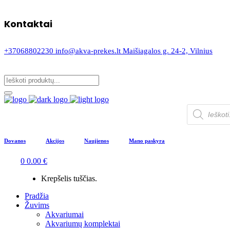
Kontaktai
+37068802230
info@akva-prekes.lt
Maišiagalos g. 24-2, Vilnius
Products
search
Dovanos
Akcijos
Naujienos
Mano paskyra
0
0.00
€
Krepšelis tuščias.
Pradžia
Žuvims
Akvariumai
Akvariumų komplektai