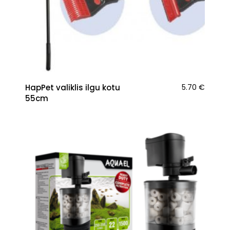
HapPet valiklis ilgu kotu
5.70
€
55cm