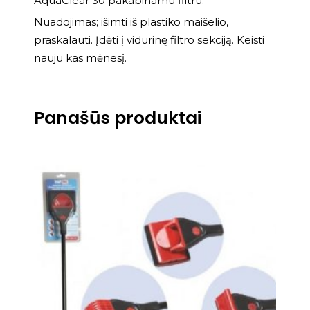
AquaClear 30 pakabinamu filtru.
Nuadojimas; išimti iš plastiko maišelio,
praskalauti. Įdėti į vidurinę filtro sekciją. Keisti
nauju kas mėnesį.
Panašūs produktai