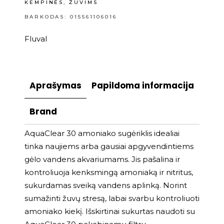
KEMPINĖS
,
ŽUVIMS
BARKODAS: 015561106016
Fluval
Aprašymas
Papildoma informacija
Brand
AquaClear 30 amoniako sugėriklis idealiai
tinka naujiems arba gausiai apgyvendintiems
gėlo vandens akvariumams. Jis pašalina ir
kontroliuoja kenksmingą amoniaką ir nitritus,
sukurdamas sveiką vandens aplinką. Norint
sumažinti žuvų stresą, labai svarbu kontroliuoti
amoniako kiekį. Išskirtinai sukurtas naudoti su