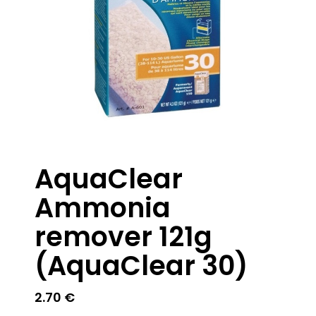
AquaClear
Ammonia
remover 121g
(AquaClear 30)
2.70
€