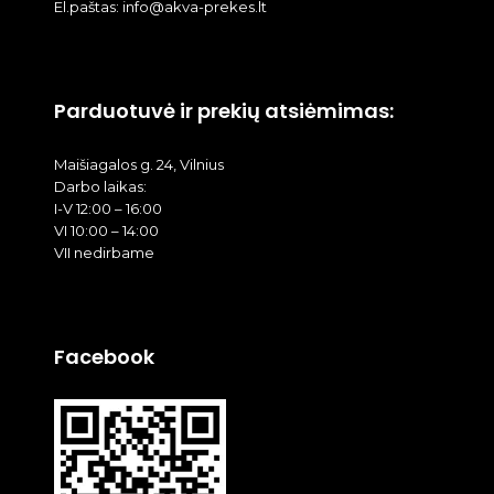
El.paštas: info@akva-prekes.lt
Parduotuvė ir prekių atsiėmimas:
Maišiagalos g. 24, Vilnius
Darbo laikas:
I-V 12:00 – 16:00
VI 10:00 – 14:00
VII nedirbame
Facebook