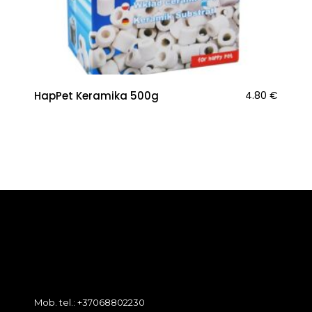
HapPet Keramika 500g
4.80
€
Mob. tel.: +37068802230