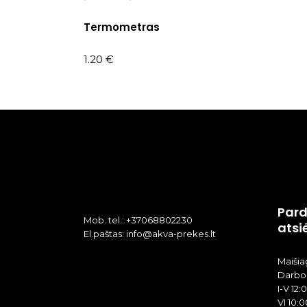
Termometras
1.20
€
Pard
Mob. tel.: +37068802230
atsi
El.paštas: info@akva-prekes.lt
Maišiag
Darbo 
I-V 12:
VI 10:0