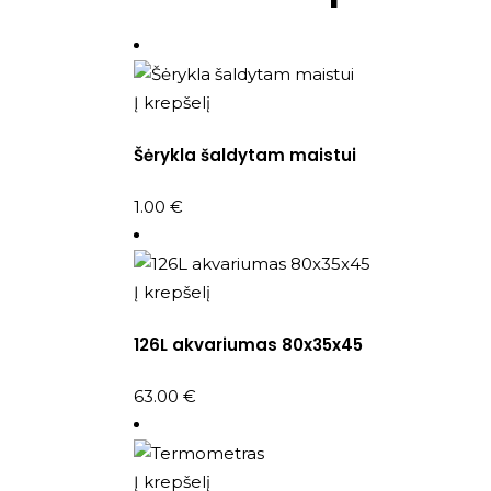
Į krepšelį
Šėrykla šaldytam maistui
1.00
€
Į krepšelį
126L akvariumas 80x35x45
63.00
€
Į krepšelį