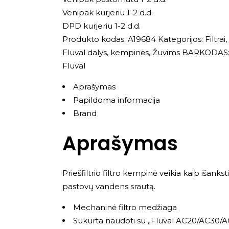
Venipak kurjeriu 1-2 d.d.
DPD kurjeriu 1-2 d.d.
Produkto kodas:
A19684
Kategorijos:
Filtra
Fluval dalys, kempinės
,
Žuvims
BARKODAS: 
Fluval
Aprašymas
Papildoma informacija
Brand
Aprašymas
Priešfiltrio filtro kempinė veikia kaip išanks
pastovų vandens srautą.
Mechaninė filtro medžiaga
Sukurta naudoti su „Fluval AC20/AC30/A