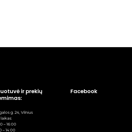
uotuvė ir prekių
Facebook
ėmimas:
alos g. 24, Vilnius
laikas:
00 – 16:00
0 – 14:00