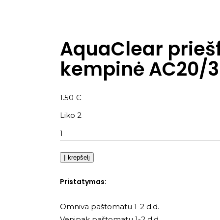
AquaClear priešfi
kempinė AC20/3
1.50
€
Liko 2
Kiekis
Į krepšelį
Pristatymas:
Omniva paštomatu 1-2 d.d.
Venipak paštomatu 1-2 d.d.