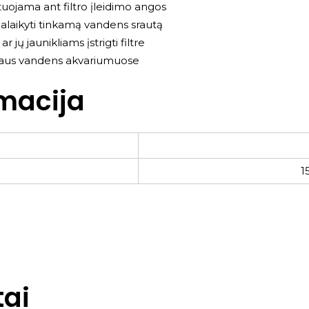
ojama ant filtro įleidimo angos
palaikyti tinkamą vandens srautą
ų jaunikliams įstrigti filtre
ūraus vandens akvariumuose
macija
1
ai