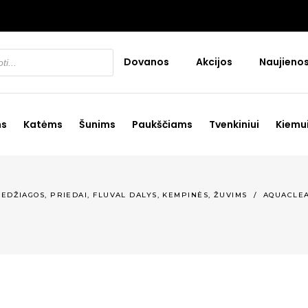
Dovanos
Akcijos
Naujieno
ms
Katėms
Šunims
Paukščiams
Tvenkiniui
Kiemu
,
,
MEDŽIAGOS, PRIEDAI
FLUVAL DALYS, KEMPINĖS
ŽUVIMS
/
AQUACLEA