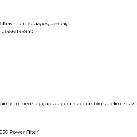
i, filtravimo medžiagos, priedai
,
015561196840
tinio filtro medžiaga, apsauganti nuo dumblių siūlelių ir šiukšl
C50 Power Filter“