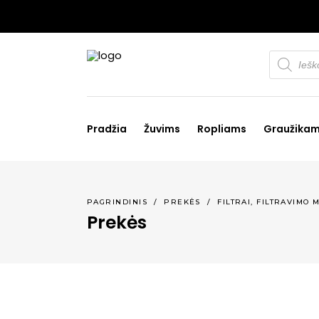
Products
search
Pradžia
Žuvims
Ropliams
Graužika
PAGRINDINIS
/
PREKĖS
/
FILTRAI, FILTRAVIMO 
Prekės