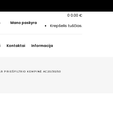
0
0.00
€
s
Mano paskyra
Krepšelis tuščias.
i
Kontaktai
Informacija
R PRIEŠFILTRIO KEMPINĖ AC20/30/50