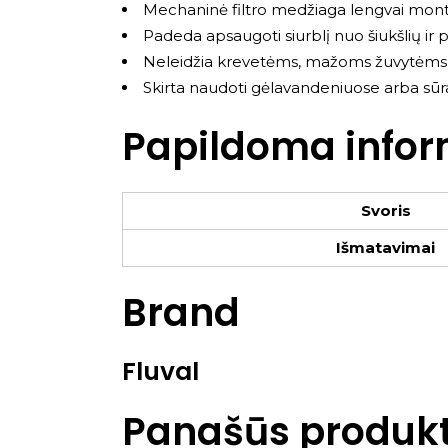
Mechaninė filtro medžiaga lengvai montu
Padeda apsaugoti siurblį nuo šiukšlių ir 
Neleidžia krevetėms, mažoms žuvytėms ar j
Skirta naudoti gėlavandeniuose arba s
Papildoma infor
Svoris
Išmatavimai
Brand
Fluval
Panašūs produkt