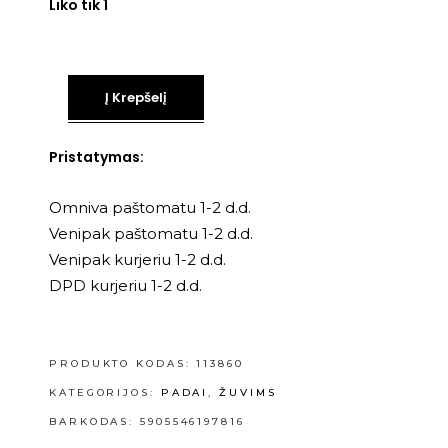
Liko tik 1
Į Krepšelį
Pristatymas:
Omniva paštomatu 1-2 d.d.
Venipak paštomatu 1-2 d.d.
Venipak kurjeriu 1-2 d.d.
DPD kurjeriu 1-2 d.d.
PRODUKTO KODAS:
113860
KATEGORIJOS:
PADAI
,
ŽUVIMS
BARKODAS: 5905546197816