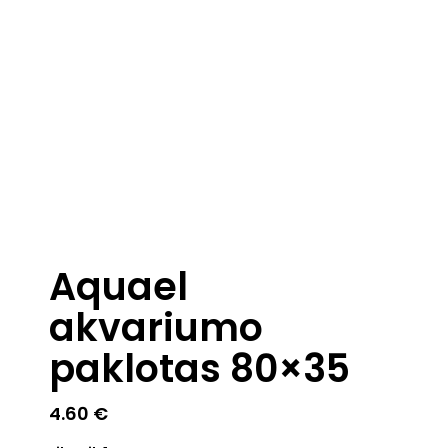
Aquael
akvariumo
paklotas 80×35
4.60
€