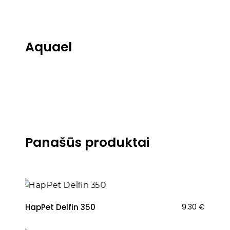
Aquael
Panašūs produktai
HapPet Delfin 350
9.30
€