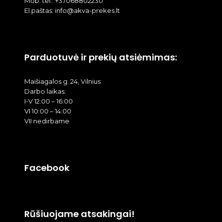
Mob. tel.: +37068802230
El.paštas: info@akva-prekes.lt
Parduotuvė ir prekių atsiėmimas:
Maišiagalos g. 24, Vilnius
Darbo laikas:
I-V 12:00 – 16:00
VI 10:00 – 14:00
VII nedirbame
Facebook
Rūšiuojame atsakingai!