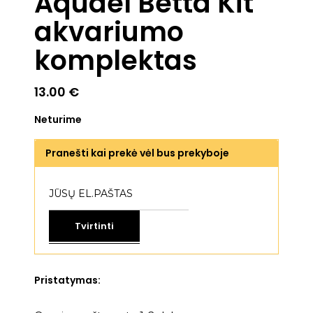
Aquael Betta Kit
akvariumo
komplektas
13.00
€
Neturime
Pranešti kai prekė vėl bus prekyboje
Tvirtinti
Pristatymas: