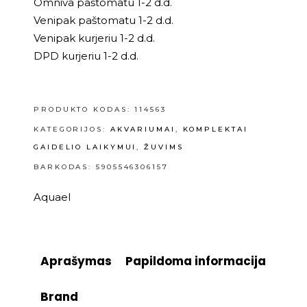
Omniva paštomatu 1-2 d.d.
Venipak paštomatu 1-2 d.d.
Venipak kurjeriu 1-2 d.d.
DPD kurjeriu 1-2 d.d.
PRODUKTO KODAS:
114563
KATEGORIJOS:
AKVARIUMAI
,
KOMPLEKTAI
GAIDELIO LAIKYMUI
,
ŽUVIMS
BARKODAS: 5905546306157
Aquael
Aprašymas
Papildoma informacija
Brand