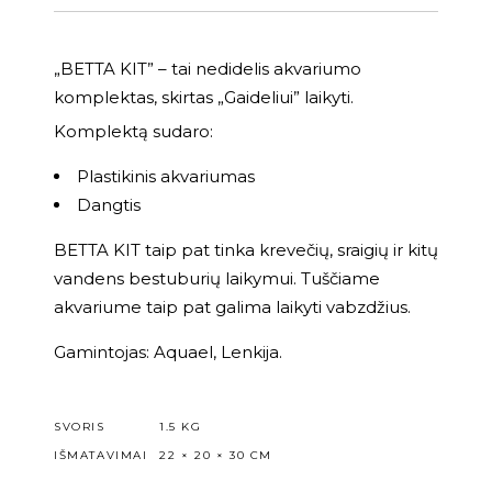
„BETTA KIT” – tai nedidelis akvariumo
komplektas, skirtas „Gaideliui” laikyti.
Komplektą sudaro:
Plastikinis akvariumas
Dangtis
BETTA KIT taip pat tinka krevečių, sraigių ir kitų
vandens bestuburių laikymui. Tuščiame
akvariume taip pat galima laikyti vabzdžius.
Gamintojas: Aquael, Lenkija.
SVORIS
1.5 KG
IŠMATAVIMAI
22 × 20 × 30 CM