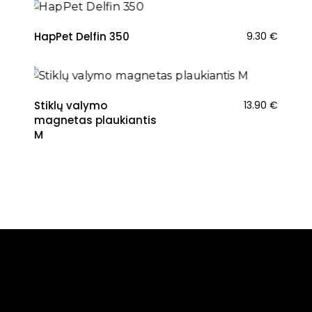
HapPet Delfin 350
9.30
€
Stiklų valymo
13.90
€
magnetas plaukiantis
M