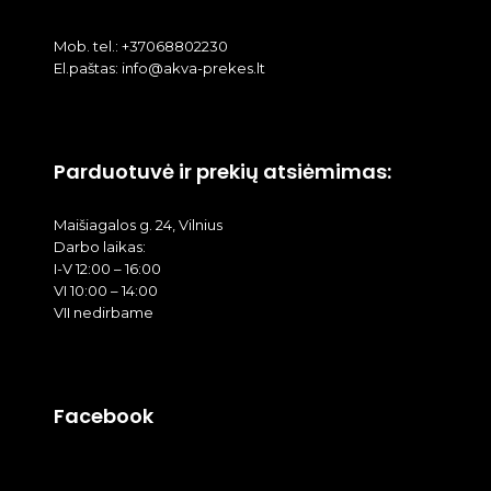
Mob. tel.: +37068802230
El.paštas: info@akva-prekes.lt
Parduotuvė ir prekių atsiėmimas:
Maišiagalos g. 24, Vilnius
Darbo laikas:
I-V 12:00 – 16:00
VI 10:00 – 14:00
VII nedirbame
Facebook