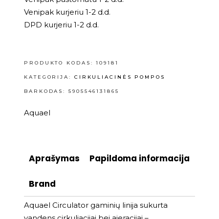
Venipak kurjeriu 1-2 d.d.
DPD kurjeriu 1-2 d.d.
PRODUKTO KODAS:
109181
KATEGORIJA:
CIRKULIACINĖS POMPOS
BARKODAS: 5905546131865
Aquael
Aprašymas
Papildoma informacija
Brand
Aquael Circulator gaminių linija sukurta
vandens cirkuliacijai bei ajeracijai –