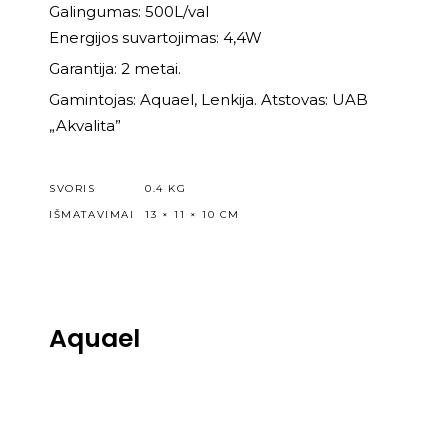
Galingumas: 500L/val
Energijos suvartojimas: 4,4W
Garantija: 2 metai.
Gamintojas: Aquael, Lenkija. Atstovas: UAB
„Akvalita”
SVORIS
0.4 KG
IŠMATAVIMAI
13 × 11 × 10 CM
Aquael