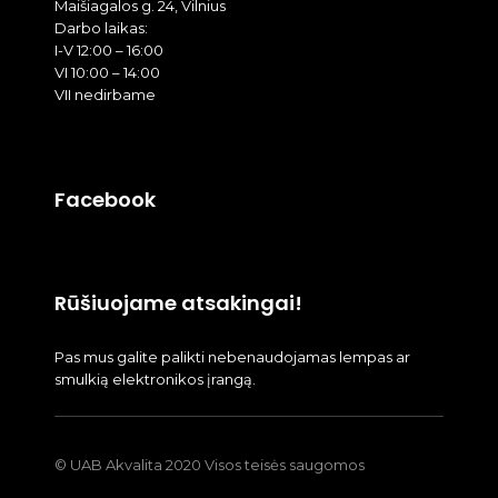
Maišiagalos g. 24, Vilnius
Darbo laikas:
I-V 12:00 – 16:00
VI 10:00 – 14:00
VII nedirbame
Facebook
Rūšiuojame atsakingai!
Pas mus galite palikti nebenaudojamas lempas ar
smulkią elektronikos įrangą.
© UAB Akvalita 2020 Visos teisės saugomos