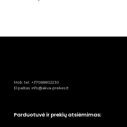
Mob. tel.: +37068802230
El.paštas: info@akva-prekes.lt
Parduotuvė ir prekių atsiėmimas: