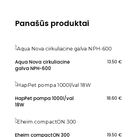
Panašūs produktai
NAUJIENA
Aqua Nova cirkuliacinė
13.50
€
galva NPH-600
NAUJIENA
HapPet pompa 1000l/val
18.60
€
18W
NAUJIENA
Eheim compactON 300
19.50
€