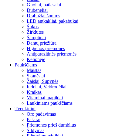
Guoliai, patiesalai
Dubenėliai
Drabužiai šunims
LED antkakliai, pakabukai
Šukos
Žirklutės
Šampūnai
Dantų priežiūra
Higienos priemonės
Antiparazitinės priemonės
Kelionėje
Paukščiams
Maistas
Skanėstai
Žaislai, Supynės
Indeliai, Veidrodėliai
Kraikas
Vitaminai, papildai
Laukiniams paukščiams
Tvenkiniui
Oro padavimas
Pašarai
Priemonės prieš dumblius
Šildymas
Filtravimo užpildai