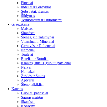
Pincetai
Indeliai ir Girdyklos
Substratai, gruntas
Šildymas
Termometrai ir Hidrometrai
Graužikams
Maistas
Skanėstai
Šienas, kiti žalumynai
Vitaminai ir Mineralai
Gertuvės ir Dubenėliai
Nameliai
Tualetai
Rateliai ir Rutuliai
Kraikas, smėlis, guoliui patalėliai
Narvai
Hamakai
Žirklės ir Šukos
Aptvarai
Šieno laikikliai
Katėms
Guoliai, patiesalai
Sausas maistas
Skanėstai
Konservai