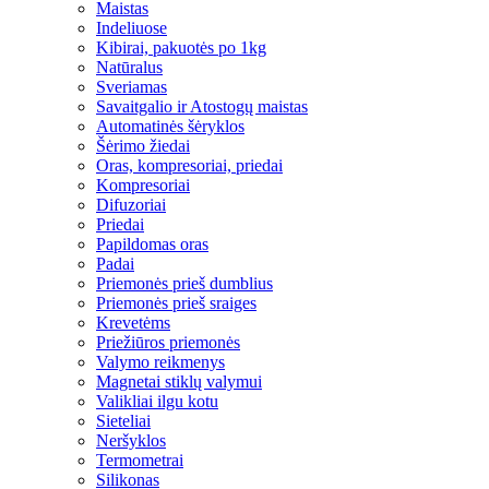
Maistas
Indeliuose
Kibirai, pakuotės po 1kg
Natūralus
Sveriamas
Savaitgalio ir Atostogų maistas
Automatinės šėryklos
Šėrimo žiedai
Oras, kompresoriai, priedai
Kompresoriai
Difuzoriai
Priedai
Papildomas oras
Padai
Priemonės prieš dumblius
Priemonės prieš sraiges
Krevetėms
Priežiūros priemonės
Valymo reikmenys
Magnetai stiklų valymui
Valikliai ilgu kotu
Sieteliai
Neršyklos
Termometrai
Silikonas