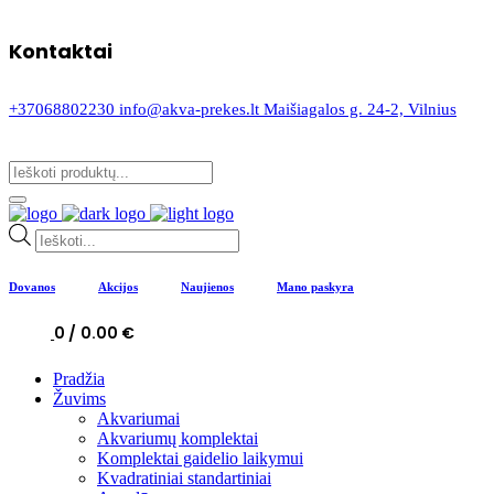
Kontaktai
+37068802230
info@akva-prekes.lt
Maišiagalos g. 24-2, Vilnius
Products
search
Dovanos
Akcijos
Naujienos
Mano paskyra
0
0.00
€
Pradžia
Žuvims
Akvariumai
Akvariumų komplektai
Komplektai gaidelio laikymui
Kvadratiniai standartiniai