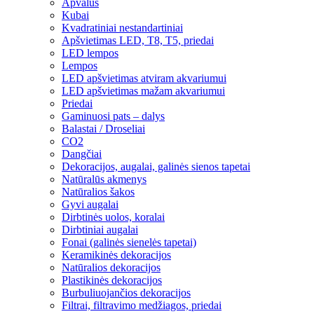
Apvalūs
Kubai
Kvadratiniai nestandartiniai
Apšvietimas LED, T8, T5, priedai
LED lempos
Lempos
LED apšvietimas atviram akvariumui
LED apšvietimas mažam akvariumui
Priedai
Gaminuosi pats – dalys
Balastai / Droseliai
CO2
Dangčiai
Dekoracijos, augalai, galinės sienos tapetai
Natūralūs akmenys
Natūralios šakos
Gyvi augalai
Dirbtinės uolos, koralai
Dirbtiniai augalai
Fonai (galinės sienelės tapetai)
Keramikinės dekoracijos
Natūralios dekoracijos
Plastikinės dekoracijos
Burbuliuojančios dekoracijos
Filtrai, filtravimo medžiagos, priedai