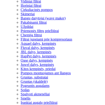
Vidiniai filtrai
Išoriniai filtrai
Cirkuliacinės pompos
Skimeriai
Bangų darytojai (wave maker)
Pakabinami filtrai
Užpildai
Priemonės filtrų priežiūrai
Chemija filtrui
Filtrai jungiami prie kompresoriaus
Aquael dalys, kempinės
Fluval dalys, kempinės
JBL dalys, kempinės
HapPet dalys, kempinės
Oase dalys, kempinės
Juwel dalys, kempinės
Kitos kempinės, priedai
Pompos montuojamos ant šlangos
Gruntas, substratai
Gruntas (skaldelė)
Pogruntis augalams
Soilas
Spalvoti akmenėliai
Smėlis
Įrankiai augalų priežiūrai