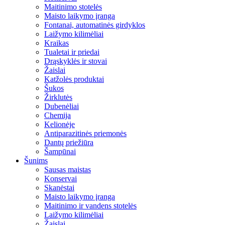
Maitinimo stotelės
Maisto laikymo įranga
Fontanai, automatinės girdyklos
Laižymo kilimėliai
Kraikas
Tualetai ir priedai
Drąskyklės ir stovai
Žaislai
Katžolės produktai
Šukos
Žirklutės
Dubenėliai
Chemija
Kelionėje
Antiparazitinės priemonės
Dantų priežiūra
Šampūnai
Šunims
Sausas maistas
Konservai
Skanėstai
Maisto laikymo įranga
Maitinimo ir vandens stotelės
Laižymo kilimėliai
Žaislai