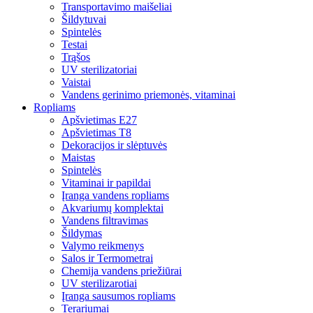
Transportavimo maišeliai
Šildytuvai
Spintelės
Testai
Trąšos
UV sterilizatoriai
Vaistai
Vandens gerinimo priemonės, vitaminai
Ropliams
Apšvietimas E27
Apšvietimas T8
Dekoracijos ir slėptuvės
Maistas
Spintelės
Vitaminai ir papildai
Įranga vandens ropliams
Akvariumų komplektai
Vandens filtravimas
Šildymas
Valymo reikmenys
Salos ir Termometrai
Chemija vandens priežiūrai
UV sterilizarotiai
Įranga sausumos ropliams
Terariumai