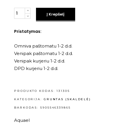
Kiekis
Į Krepšelį
Pristatymas:
Omniva paštomatu 1-2 d.d.
Venipak paštomatu 1-2 d.d.
Venipak kurjeriu 1-2 d.d.
DPD kurjeriu 1-2 d.d.
PRODUKTO KODAS:
131305
KATEGORIJA:
GRUNTAS (SKALDELĖ)
BARKODAS: 5905546339865
Aquael