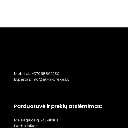
Mob. tel.: +37068802230
El.paštas: info@akva-prekes.lt
Parduotuvė ir prekių atsiėmimas:
Maišiagalos g. 24, Vilnius
Darbo laikas: