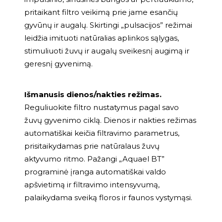
pritaikant filtro veikimą prie jame esančių
gyvūnų ir augalų. Skirtingi „pulsacijos” režimai
leidžia imituoti natūralias aplinkos sąlygas,
stimuliuoti žuvų ir augalų sveikesnį augimą ir
geresnį gyvenimą.
Išmanusis dienos/nakties režimas.
Reguliuokite filtro nustatymus pagal savo
žuvų gyvenimo ciklą. Dienos ir nakties režimas
automatiškai keičia filtravimo parametrus,
prisitaikydamas prie natūralaus žuvų
aktyvumo ritmo. Pažangi „Aquael BT”
programinė įranga automatiškai valdo
apšvietimą ir filtravimo intensyvumą,
palaikydama sveiką floros ir faunos vystymąsi.