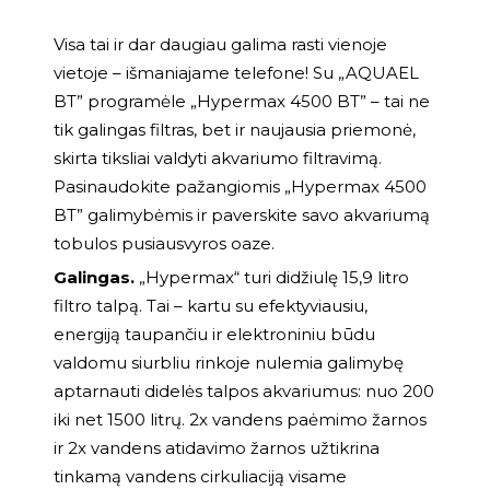
Visa tai ir dar daugiau galima rasti vienoje
vietoje – išmaniajame telefone! Su „AQUAEL
BT” programėle „Hypermax 4500 BT” – tai ne
tik galingas filtras, bet ir naujausia priemonė,
skirta tiksliai valdyti akvariumo filtravimą.
Pasinaudokite pažangiomis „Hypermax 4500
BT” galimybėmis ir paverskite savo akvariumą
tobulos pusiausvyros oaze.
Galingas.
„Hypermax“ turi didžiulę 15,9 litro
filtro talpą. Tai – kartu su efektyviausiu,
energiją taupančiu ir elektroniniu būdu
valdomu siurbliu rinkoje nulemia galimybę
aptarnauti didelės talpos akvariumus: nuo 200
iki net 1500 litrų. 2x vandens paėmimo žarnos
ir 2x vandens atidavimo žarnos užtikrina
tinkamą vandens cirkuliaciją visame