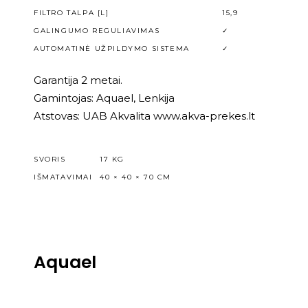
FILTRO TALPA [L]
15,9
GALINGUMO REGULIAVIMAS
✓
AUTOMATINĖ UŽPILDYMO SISTEMA
✓
Garantija 2 metai.
Gamintojas: Aquael, Lenkija
Atstovas: UAB Akvalita www.akva-prekes.lt
SVORIS
17 KG
IŠMATAVIMAI
40 × 40 × 70 CM
Aquael