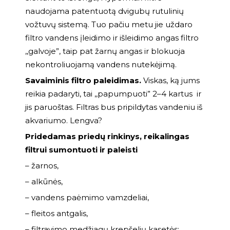
naudojama patentuotą dvigubų rutulinių
vožtuvų sistemą. Tuo pačiu metu jie uždaro
filtro vandens įleidimo ir išleidimo angas filtro
,,galvoje”, taip pat žarnų angas ir blokuoja
nekontroliuojamą vandens nutekėjimą.
Savaiminis filtro paleidimas.
Viskas, ką jums
reikia padaryti, tai ,,papumpuoti” 2–4 kartus ir
jis paruoštas. Filtras bus pripildytas vandeniu iš
akvariumo. Lengva?
Pridedamas priedų rinkinys, reikalingas
filtrui sumontuoti ir paleisti
– žarnos,
– alkūnės,
– vandens paėmimo vamzdeliai,
– fleitos antgalis,
– filtravimo medžiagų krepšelių kasetės: