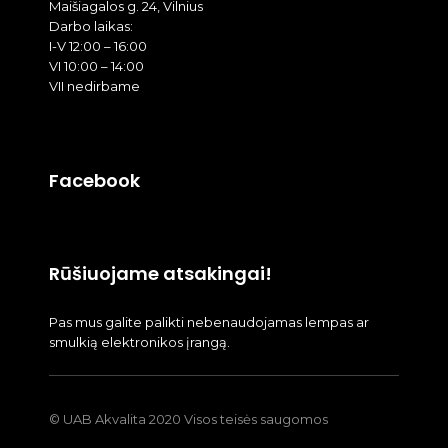
Maišiagalos g. 24, Vilnius
Darbo laikas:
I-V 12:00 – 16:00
VI 10:00 – 14:00
VII nedirbame
Facebook
Rūšiuojame atsakingai!
Pas mus galite palikti nebenaudojamas lempas ar
smulkią elektronikos įrangą.
© UAB Akvalita 2020 Visos teisės saugomos