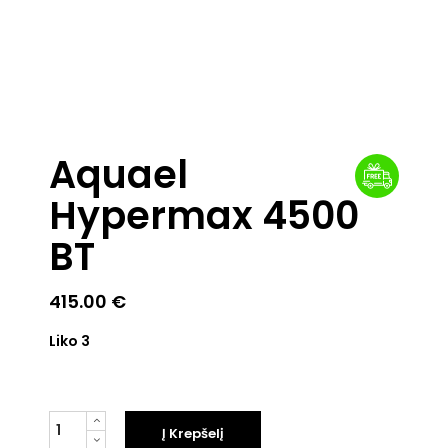
Aquael
Hypermax 4500
BT
415.00
€
Liko 3
Kiekis
Į Krepšelį