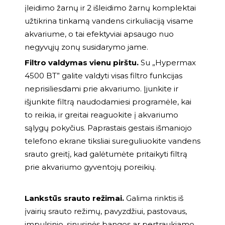
įleidimo žarnų ir 2 išleidimo žarnų komplektai
užtikrina tinkamą vandens cirkuliaciją visame
akvariume, o tai efektyviai apsaugo nuo
negyvųjų zonų susidarymo jame.
Filtro valdymas vienu pirštu.
Su „Hypermax
4500 BT” galite valdyti visas filtro funkcijas
neprisiliesdami prie akvariumo. Įjunkite ir
išjunkite filtrą naudodamiesi programėle, kai
to reikia, ir greitai reaguokite į akvariumo
sąlygų pokyčius. Paprastais gestais išmaniojo
telefono ekrane tiksliai sureguliuokite vandens
srauto greitį, kad galėtumėte pritaikyti filtrą
prie akvariumo gyventojų poreikių.
Lankstūs srauto režimai.
Galima rinktis iš
įvairių srauto režimų, pavyzdžiui, pastovaus,
impulsinio, sinusinės bangos ar pertraukiamo,