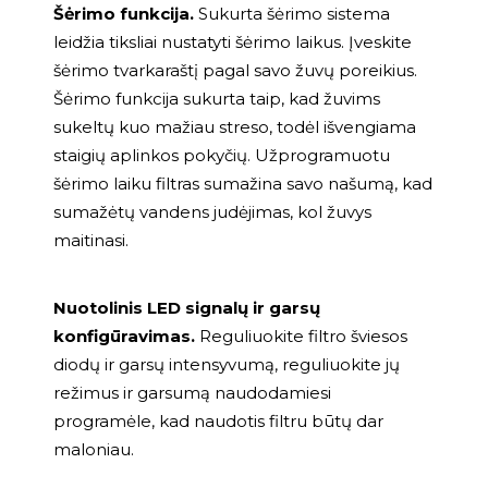
Šėrimo funkcija.
Sukurta šėrimo sistema
leidžia tiksliai nustatyti šėrimo laikus. Įveskite
šėrimo tvarkaraštį pagal savo žuvų poreikius.
Šėrimo funkcija sukurta taip, kad žuvims
sukeltų kuo mažiau streso, todėl išvengiama
staigių aplinkos pokyčių. Užprogramuotu
šėrimo laiku filtras sumažina savo našumą, kad
sumažėtų vandens judėjimas, kol žuvys
maitinasi.
Nuotolinis LED signalų ir garsų
konfigūravimas.
Reguliuokite filtro šviesos
diodų ir garsų intensyvumą, reguliuokite jų
režimus ir garsumą naudodamiesi
programėle, kad naudotis filtru būtų dar
maloniau.