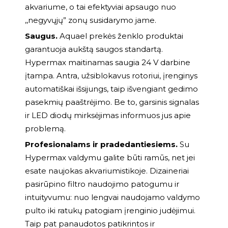
akvariume, o tai efektyviai apsaugo nuo
,,negyvųjų” zonų susidarymo jame.
Saugus.
Aquael prekės ženklo produktai
garantuoja aukštą saugos standartą.
Hypermax maitinamas saugia 24 V darbine
įtampa. Antra, užsiblokavus rotoriui, įrenginys
automatiškai išsijungs, taip išvengiant gedimo
pasekmių paaštrėjimo. Be to, garsinis signalas
ir LED diodų mirksėjimas informuos jus apie
problemą.
Profesionalams ir pradedantiesiems.
Su
Hypermax valdymu galite būti ramūs, net jei
esate naujokas akvariumistikoje. Dizaineriai
pasirūpino filtro naudojimo patogumu ir
intuityvumu: nuo lengvai naudojamo valdymo
pulto iki ratukų patogiam įrenginio judėjimui.
Taip pat panaudotos patikrintos ir