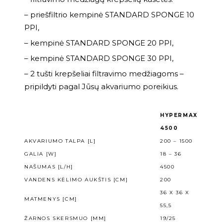
– priešfiltrio kempinė STANDARD SPONGE 10
PPI,
– kempinė STANDARD SPONGE 20 PPI,
– kempinė STANDARD SPONGE 30 PPI,
– 2 tušti krepšeliai filtravimo medžiagoms –
pripildyti pagal Jūsų akvariumo poreikius.
HYPERMAX
4500
AKVARIUMO TALPA [L]
200 – 1500
GALIA [W]
18 – 36
NAŠUMAS [L/H]
4500
VANDENS KĖLIMO AUKŠTIS [CM]
200
36 X 36 X
MATMENYS [CM]
55,5
ŽARNOS SKERSMUO [MM]
19/25