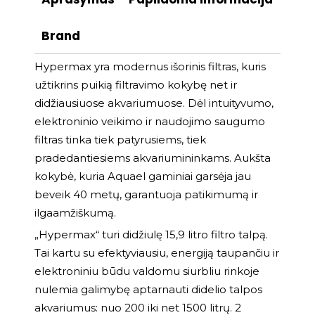
Brand
Hypermax yra modernus išorinis filtras, kuris
užtikrins puikią filtravimo kokybę net ir
didžiausiuose akvariumuose. Dėl intuityvumo,
elektroninio veikimo ir naudojimo saugumo
filtras tinka tiek patyrusiems, tiek
pradedantiesiems akvariumininkams. Aukšta
kokybė, kuria Aquael gaminiai garsėja jau
beveik 40 metų, garantuoja patikimumą ir
ilgaamžiškumą.
„Hypermax“ turi didžiulę 15,9 litro filtro talpą.
Tai kartu su efektyviausiu, energiją taupančiu ir
elektroniniu būdu valdomu siurbliu rinkoje
nulemia galimybę aptarnauti didelio talpos
akvariumus: nuo 200 iki net 1500 litrų. 2