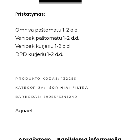
Pristatymas:
Omniva paštomatu 1-2 d.d.
Venipak paštomatu 1-2 d.d.
Venipak kurjeriu 1-2 d.d.
DPD kurjeriu 1-2 d.d.
PRODUKTO KODAS:
132256
KATEGORIJA:
IŠORINIAI FILTRAI
BARKODAS: 5905546341240
Aquael
Aprašymas
Papildoma informacija