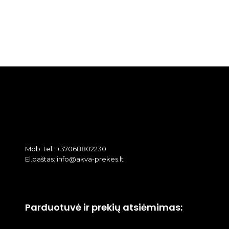
Mob. tel.: +37068802230
El.paštas: info@akva-prekes.lt
Parduotuvė ir prekių atsiėmimas: