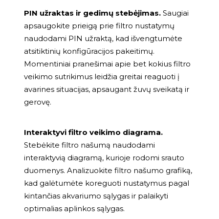
PIN užraktas ir gedimų stebėjimas.
Saugiai
apsaugokite prieigą prie filtro nustatymų
naudodami PIN užraktą, kad išvengtumėte
atsitiktinių konfigūracijos pakeitimų.
Momentiniai pranešimai apie bet kokius filtro
veikimo sutrikimus leidžia greitai reaguoti į
avarines situacijas, apsaugant žuvų sveikatą ir
gerovę.
Interaktyvi filtro veikimo diagrama.
Stebėkite filtro našumą naudodami
interaktyvią diagramą, kurioje rodomi srauto
duomenys. Analizuokite filtro našumo grafiką,
kad galėtumėte koreguoti nustatymus pagal
kintančias akvariumo sąlygas ir palaikyti
optimalias aplinkos sąlygas.