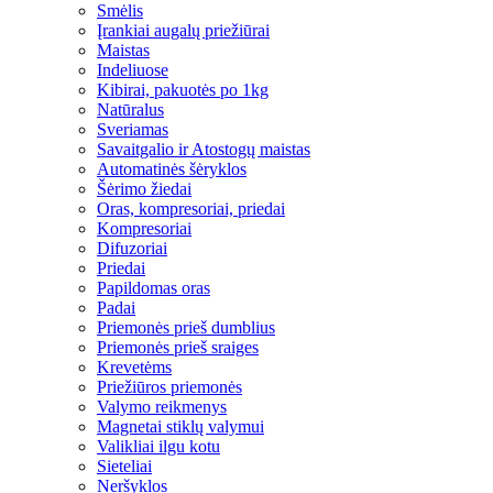
Smėlis
Įrankiai augalų priežiūrai
Maistas
Indeliuose
Kibirai, pakuotės po 1kg
Natūralus
Sveriamas
Savaitgalio ir Atostogų maistas
Automatinės šėryklos
Šėrimo žiedai
Oras, kompresoriai, priedai
Kompresoriai
Difuzoriai
Priedai
Papildomas oras
Padai
Priemonės prieš dumblius
Priemonės prieš sraiges
Krevetėms
Priežiūros priemonės
Valymo reikmenys
Magnetai stiklų valymui
Valikliai ilgu kotu
Sieteliai
Neršyklos