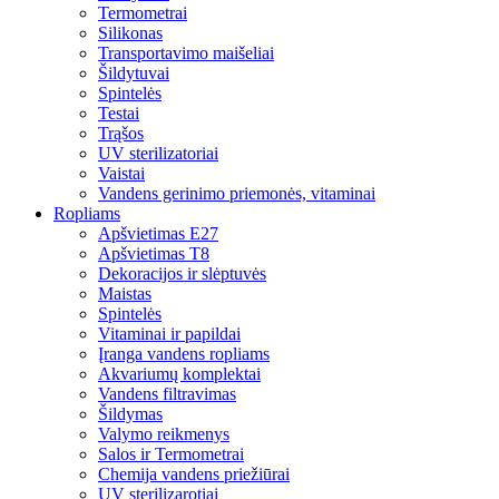
Termometrai
Silikonas
Transportavimo maišeliai
Šildytuvai
Spintelės
Testai
Trąšos
UV sterilizatoriai
Vaistai
Vandens gerinimo priemonės, vitaminai
Ropliams
Apšvietimas E27
Apšvietimas T8
Dekoracijos ir slėptuvės
Maistas
Spintelės
Vitaminai ir papildai
Įranga vandens ropliams
Akvariumų komplektai
Vandens filtravimas
Šildymas
Valymo reikmenys
Salos ir Termometrai
Chemija vandens priežiūrai
UV sterilizarotiai