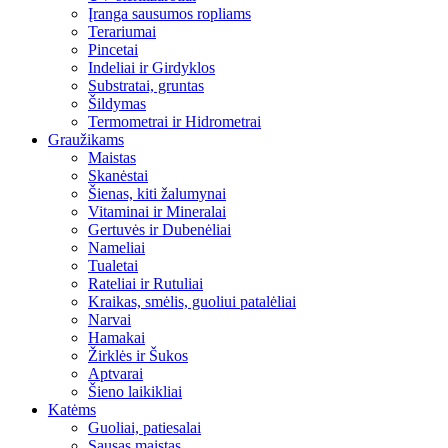
Įranga sausumos ropliams
Terariumai
Pincetai
Indeliai ir Girdyklos
Substratai, gruntas
Šildymas
Termometrai ir Hidrometrai
Graužikams
Maistas
Skanėstai
Šienas, kiti žalumynai
Vitaminai ir Mineralai
Gertuvės ir Dubenėliai
Nameliai
Tualetai
Rateliai ir Rutuliai
Kraikas, smėlis, guoliui patalėliai
Narvai
Hamakai
Žirklės ir Šukos
Aptvarai
Šieno laikikliai
Katėms
Guoliai, patiesalai
Sausas maistas