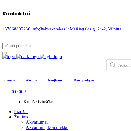
Kontaktai
+37068802230
info@akva-prekes.lt
Maišiagalos g. 24-2, Vilnius
Products
search
Dovanos
Akcijos
Naujienos
Mano paskyra
0
0.00
€
Krepšelis tuščias.
Pradžia
Žuvims
Akvariumai
Akvariumų komplektai