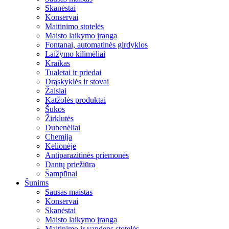
Skanėstai
Konservai
Maitinimo stotelės
Maisto laikymo įranga
Fontanai, automatinės girdyklos
Laižymo kilimėliai
Kraikas
Tualetai ir priedai
Drąskyklės ir stovai
Žaislai
Katžolės produktai
Šukos
Žirklutės
Dubenėliai
Chemija
Kelionėje
Antiparazitinės priemonės
Dantų priežiūra
Šampūnai
Šunims
Sausas maistas
Konservai
Skanėstai
Maisto laikymo įranga
Maitinimo ir vandens stotelės