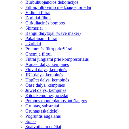
Burbuliuojančios dekoracijos
Filtrai, filtravimo medžiagos, priedai
Vidiniai filtrai
Išoriniai filtrai
Cirkuliacinės pompos
Skimeriai
Bangų darytojai (wave maker)
Pakabinami filtrai
Užpildai
Priemonės filtrų priežiūrai
Chemija filtrui
Filtrai jungiami prie kompresoriaus
Aquael dalys, kempinės
Fluval dalys, kempinės
JBL dalys, kempinės
HapPet dalys, kempinės
Oase dalys, kempinės
Juwel dalys, kempinės
Kitos kempinės, priedai
Pompos montuojamos ant šlangos
Gruntas, substratai
Gruntas (skaldelė)
Pogruntis augalams
Soilas
Spalvoti akmenėliai