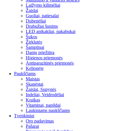
Laižymo kilimėliai
Žaislai
Guoliai, patiesalai
Dubenėliai
Drabužiai šunims
LED antkakliai, pakabukai
Šukos
Žirklutės
Šampūnai
Dantų priežiūra
Higienos priemonės
Antiparazitinės priemonės
Kelionėje
Paukščiams
Maistas
Skanėstai
Žaislai, Supynės
Indeliai, Veidrodėliai
Kraikas
Vitaminai, papildai
Laukiniams paukščiams
Tvenkiniui
Oro padavimas
Pašarai