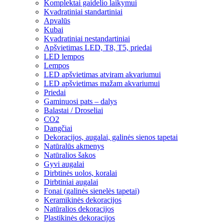
Komplektai gaidelio laikymui
Kvadratiniai standartiniai
Apvalūs
Kubai
Kvadratiniai nestandartiniai
Apšvietimas LED, T8, T5, priedai
LED lempos
Lempos
LED apšvietimas atviram akvariumui
LED apšvietimas mažam akvariumui
Priedai
Gaminuosi pats – dalys
Balastai / Droseliai
CO2
Dangčiai
Dekoracijos, augalai, galinės sienos tapetai
Natūralūs akmenys
Natūralios šakos
Gyvi augalai
Dirbtinės uolos, koralai
Dirbtiniai augalai
Fonai (galinės sienelės tapetai)
Keramikinės dekoracijos
Natūralios dekoracijos
Plastikinės dekoracijos