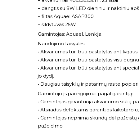
– akvariumas 40x25x25cm, 25 litrai
– dangtis su 8W LED dieniniu ir naktiniu ap
– filtas Aquael ASAP300
– šildytuvas 25W
Gamintojas: Aquael, Lenkija.
Naudojimo taisyklės:
• Akvariumas turi būti pastatytas ant lygaus 
• Akvariumas turi būti pastatytas visu dugnu an
• Akvariumas turi būti pastatytas ant specia
jo dydį.
• Daugiau taisyklių ir patarimų rasite popier
Gamintojo įsipareigojimai pagal garantiją:
• Gamintojas garantuoja akvariumo siūlių p
• Atsiradus defektams garantijos laikotarpiu
• Gamintojas nepriima skundų dėl pažeistų a
pažeidimo.