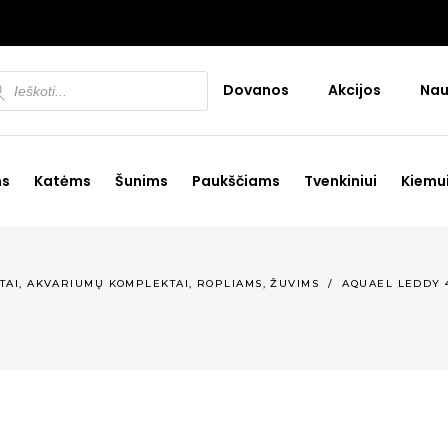
ducts
Dovanos
Akcijos
Nau
rch
ms
Katėms
Šunims
Paukščiams
Tvenkiniui
Kiemu
,
,
,
TAI
AKVARIUMŲ KOMPLEKTAI
ROPLIAMS
ŽUVIMS
/
AQUAEL LEDDY 4