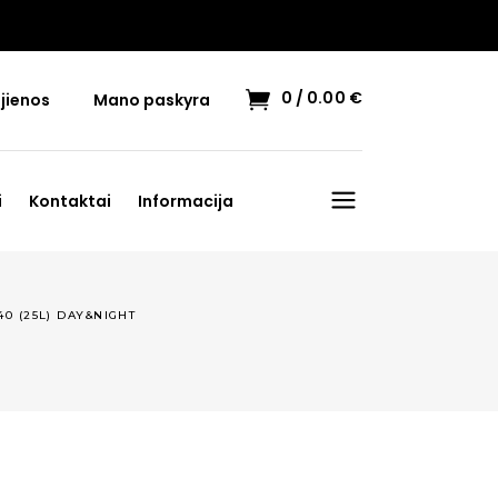
0
0.00
€
jienos
Mano paskyra
i
Kontaktai
Informacija
0 (25L) DAY&NIGHT