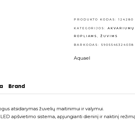
PRODUKTO KODAS:
124280
KATEGORIJOS:
AKVARIUMŲ
ROPLIAMS
,
ŽUVIMS
BARKODAS: 5905546324038
Aquael
ja
Brand
gus atsidarymas žuvelių maitinimui ir valymui.
ED apšvietimo sistema, apjungianti dieninį ir naktinį režim