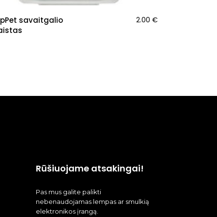
pPet savaitgalio
2.00
€
istas
Rūšiuojame atsakingai!
Pas mus galite palikti
nebenaudojamas lempas ar smulkią
elektronikos įrangą.