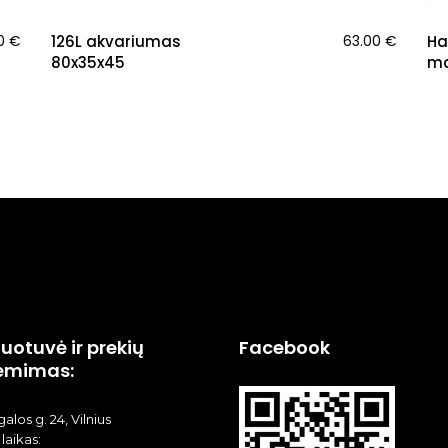
00
€
126L akvariumas
63.00
€
Ha
80x35x45
ma
uotuvė ir prekių
Facebook
ėmimas:
alos g. 24, Vilnius
laikas: