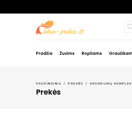
Pro
sea
Pradžia
Žuvims
Ropliams
Graužika
PAGRINDINIS
/
PREKĖS
/
AKVARIUMŲ KOMPLEK
Prekės