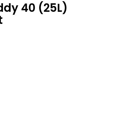
ddy 40 (25L)
t
.