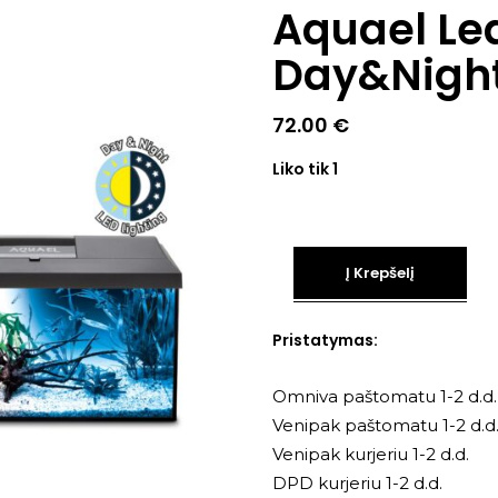
Aquael Le
Day&Nigh
72.00
€
Liko tik 1
Į Krepšelį
Pristatymas:
Omniva paštomatu 1-2 d.d.
Venipak paštomatu 1-2 d.d
Venipak kurjeriu 1-2 d.d.
DPD kurjeriu 1-2 d.d.