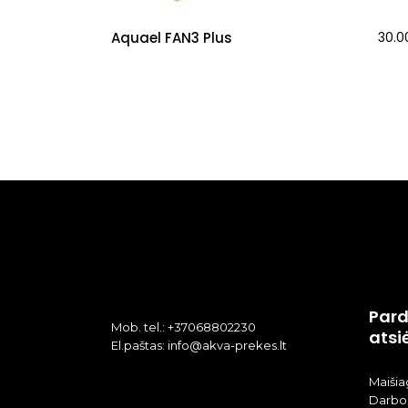
Aquael FAN3 Plus
30.
Pard
Mob. tel.: +37068802230
atsi
El.paštas: info@akva-prekes.lt
Maišiag
Darbo 