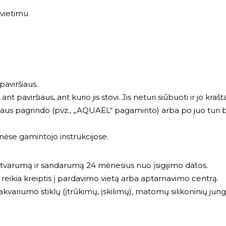
švietimu
paviršiaus.
t paviršiaus, ant kurio jis stovi. Jis neturi siūbuoti ir jo krašt
laus pagrindo (pvz., „AQUAEL“ pagaminto) arba po juo turi būti
inėse gamintojo instrukcijose.
atvarumą ir sandarumą 24 mėnesius nuo įsigijimo datos.
, reikia kreiptis į pardavimo vietą arba aptarnavimo centrą.
kvariumo stiklų (įtrūkimų, įskilimų), matomų silikoninių ju