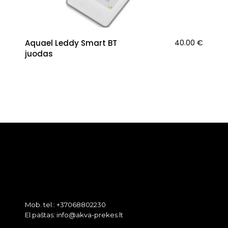
Aquael Leddy Smart BT
40.00
€
juodas
Mob. tel.: +37068802230
El.paštas: info@akva-prekes.lt