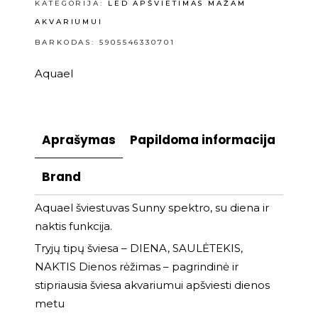
KATEGORIJA:
LED APŠVIETIMAS MAŽAM
AKVARIUMUI
BARKODAS: 5905546330701
Aquael
Aprašymas
Papildoma informacija
Brand
Aquael šviestuvas Sunny spektro, su diena ir
naktis funkcija.
Tryjų tipų šviesa – DIENA, SAULĖTEKIS,
NAKTIS Dienos rėžimas – pagrindinė ir
stipriausia šviesa akvariumui apšviesti dienos
metu