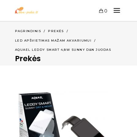
0
PAGRINDINIS
/
PREKĖS
/
LED APŠVIETIMAS MAŽAM AKVARIUMUI
/
AQUAEL LEDDY SMART 4,8W SUNNY D&N JUODAS
Prekės