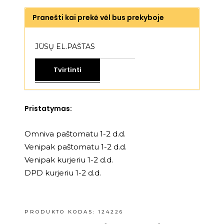
Pranešti kai prekė vėl bus prekyboje
Tvirtinti
Pristatymas:
Omniva paštomatu 1-2 d.d.
Venipak paštomatu 1-2 d.d.
Venipak kurjeriu 1-2 d.d.
DPD kurjeriu 1-2 d.d.
PRODUKTO KODAS:
124226