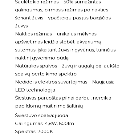
Saulėtekio rėžimas – 50% sumažintas
galingumas, pirmasis rėžimas po nakties
šeriant žuvis – ypač jeigu pas jus baigščios
žuvys
Nakties rėžimas – unikalus mėlynas
apšvietimas leidžia stebėti akvariumą
sutemus, įskaitant žuvis ir gyvūnus, turinčius
naktinį gyvenimo būdą
Natūralios spalvos – žuvų ir augalų dėl aukšto
spalvų perteikimo spektro
Nedidelis elektros suvartojimas – Naujausia
LED technologija
Šiestuvas paruoštas pilnai darbui, nereikia
papildomų maitinimo šaltinių
Šviestuvo spalva: juoda
Galingumas: 4,8W, 600lm
Spektras: 7000K