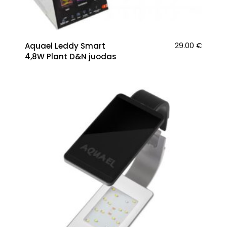
Aquael Leddy Smart
29.00
€
4,8W Plant D&N juodas