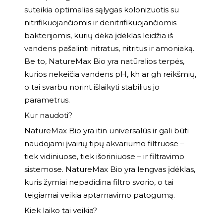
suteikia optimalias sąlygas kolonizuotis su
nitrifikuojančiomis ir denitrifikuojančiomis
bakterijomis, kurių dėka įdėklas leidžia iš
vandens pašalinti nitratus, nitritus ir amoniaką.
Be to, NatureMax Bio yra natūralios terpės,
kurios nekeičia vandens pH, kh ar gh reikšmių,
o tai svarbu norint išlaikyti stabilius jo
parametrus.
Kur naudoti?
NatureMax Bio yra itin universalūs ir gali būti
naudojami įvairių tipų akvariumo filtruose –
tiek vidiniuose, tiek išoriniuose – ir filtravimo
sistemose. NatureMax Bio yra lengvas įdėklas,
kuris žymiai nepadidina filtro svorio, o tai
teigiamai veikia aptarnavimo patogumą.
Kiek laiko tai veikia?