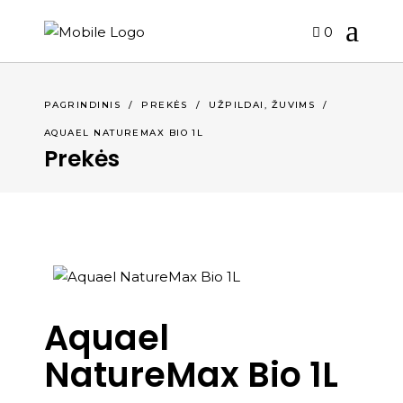
0
,
PAGRINDINIS
/
PREKĖS
/
UŽPILDAI
ŽUVIMS
/
AQUAEL NATUREMAX BIO 1L
Prekės
Aquael
NatureMax Bio 1L