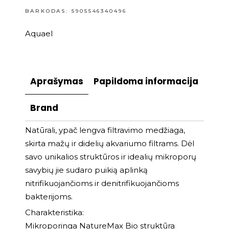
BARKODAS: 5905546340496
Aquael
Aprašymas
Papildoma informacija
Brand
Natūrali, ypač lengva filtravimo medžiaga,
skirta mažų ir didelių akvariumo filtrams. Dėl
savo unikalios struktūros ir idealių mikroporų
savybių jie sudaro puikią aplinką
nitrifikuojančioms ir denitrifikuojančioms
bakterijoms.
Charakteristika:
Mikroporinga NatureMax Bio struktūra