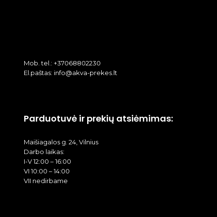
Mob. tel.: +37068802230
El.paštas: info@akva-prekes.lt
Parduotuvė ir prekių atsiėmimas:
Maišiagalos g. 24, Vilnius
Darbo laikas:
I-V 12:00 – 16:00
VI 10:00 – 14:00
VII nedirbame