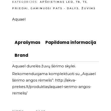
KATEGORIJOS:
APŠVIETIMAS LED, T8, T5,
PRIEDAI
,
GAMINUOSI PATS - DALYS
,
ŽUVIMS
Aquael
Aprašymas
Papildoma informacija
Brand
Aquael durelės žuvų šėrimo skylei.
Rekomenduojama komplektuoti su „Aquael
šėrimo angos rėmelis”:
http://akva-
prekes.lt/produktas/aquael-serimo-angos-
remelis/