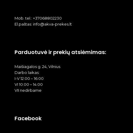
Mob. tel.: +37068802230
El.paštas: info@akva-prekes.lt
Parduotuvė ir prekių atsiėmimas:
Maišiagalos g. 24, Vilnius
Darbo laikas:
I-V 12:00 – 16:00
VI 10:00 – 14:00
VII nedirbame
Facebook