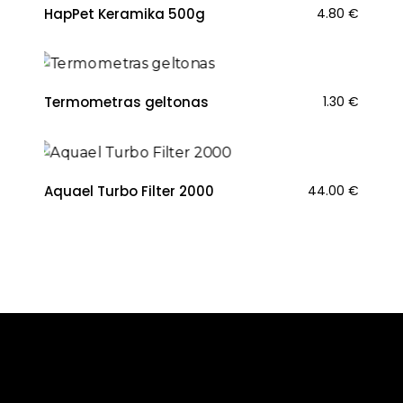
HapPet Keramika 500g
4.80
€
Termometras geltonas
1.30
€
Aquael Turbo Filter 2000
44.00
€