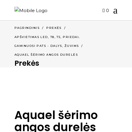
0
PAGRINDINIS
/
PREKĖS
/
,
APŠVIETIMAS LED, T8, T5, PRIEDAI
,
GAMINUOSI PATS - DALYS
ŽUVIMS
/
AQUAEL ŠĖRIMO ANGOS DURELĖS
Prekės
Aquael šėrimo
angos durelės