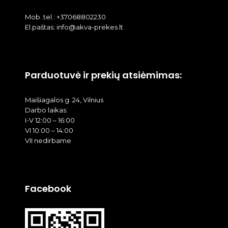
Mob. tel.: +37068802230
El.paštas: info@akva-prekes.lt
Parduotuvė ir prekių atsiėmimas:
Maišiagalos g. 24, Vilnius
Darbo laikas:
I-V 12:00 – 16:00
VI 10:00 – 14:00
VII nedirbame
Facebook