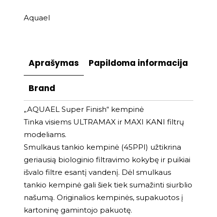
Aquael
Aprašymas
Papildoma informacija
Brand
„AQUAEL Super Finish“ kempinė
Tinka visiems ULTRAMAX ir MAXI KANI filtrų
modeliams.
Smulkaus tankio kempinė (45PPI) užtikrina
geriausią biologinio filtravimo kokybę ir puikiai
išvalo filtre esantį vandenį. Dėl smulkaus
tankio kempinė gali šiek tiek sumažinti siurblio
našumą. Originalios kempinės, supakuotos į
kartoninę gamintojo pakuotę.