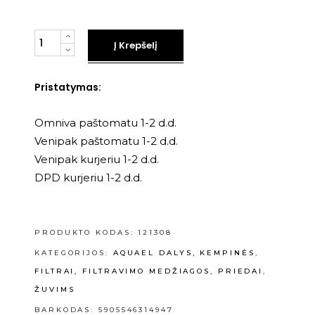
Kiekis
Į Krepšelį
Pristatymas:
Omniva paštomatu 1-2 d.d.
Venipak paštomatu 1-2 d.d.
Venipak kurjeriu 1-2 d.d.
DPD kurjeriu 1-2 d.d.
PRODUKTO KODAS:
121308
KATEGORIJOS:
AQUAEL DALYS, KEMPINĖS
,
FILTRAI, FILTRAVIMO MEDŽIAGOS, PRIEDAI
,
ŽUVIMS
BARKODAS: 5905546314947