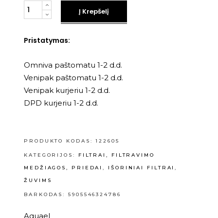
Kiekis
Į Krepšelį
Pristatymas:
Omniva paštomatu 1-2 d.d.
Venipak paštomatu 1-2 d.d.
Venipak kurjeriu 1-2 d.d.
DPD kurjeriu 1-2 d.d.
PRODUKTO KODAS:
122605
KATEGORIJOS:
FILTRAI, FILTRAVIMO
MEDŽIAGOS, PRIEDAI
,
IŠORINIAI FILTRAI
,
ŽUVIMS
BARKODAS: 5905546324786
Aquael