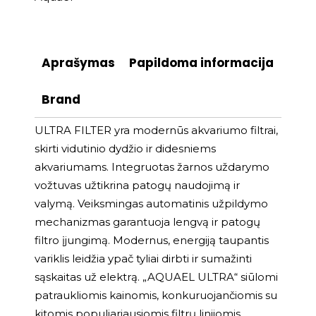
Aprašymas
Papildoma informacija
Brand
ULTRA FILTER yra modernūs akvariumo filtrai,
skirti vidutinio dydžio ir didesniems
akvariumams. Integruotas žarnos uždarymo
vožtuvas užtikrina patogų naudojimą ir
valymą. Veiksmingas automatinis užpildymo
mechanizmas garantuoja lengvą ir patogų
filtro įjungimą. Modernus, energiją taupantis
variklis leidžia ypač tyliai dirbti ir sumažinti
sąskaitas už elektrą. „AQUAEL ULTRA“ siūlomi
patraukliomis kainomis, konkuruojančiomis su
kitomis populiariausiomis filtrų linijomis,