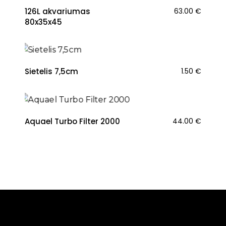
126L akvariumas
63.00
€
80x35x45
Sietelis 7,5cm
1.50
€
Aquael Turbo Filter 2000
44.00
€