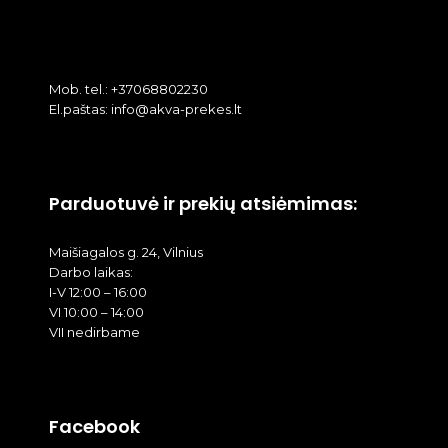
Mob. tel.: +37068802230
El.paštas: info@akva-prekes.lt
Parduotuvė ir prekių atsiėmimas:
Maišiagalos g. 24, Vilnius
Darbo laikas:
I-V 12:00 – 16:00
VI 10:00 – 14:00
VII nedirbame
Facebook