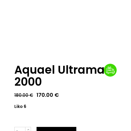
Aquael Ultramax
2000
Original
Current
170.00
€
180.00
€
price
price
was:
is:
Liko 6
180.00 €.
170.00 €.
Kiekis