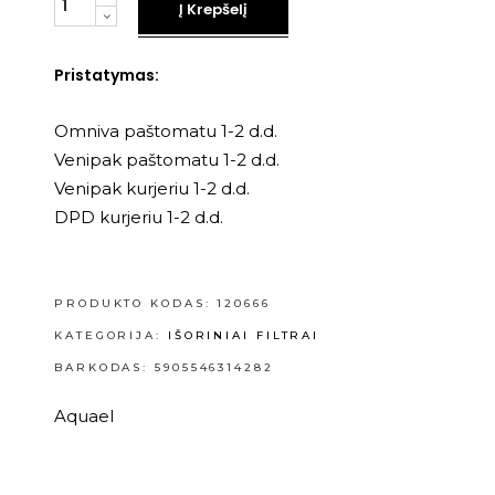
Į Krepšelį
Pristatymas:
Omniva paštomatu 1-2 d.d.
Venipak paštomatu 1-2 d.d.
Venipak kurjeriu 1-2 d.d.
DPD kurjeriu 1-2 d.d.
PRODUKTO KODAS:
120666
KATEGORIJA:
IŠORINIAI FILTRAI
BARKODAS: 5905546314282
Aquael