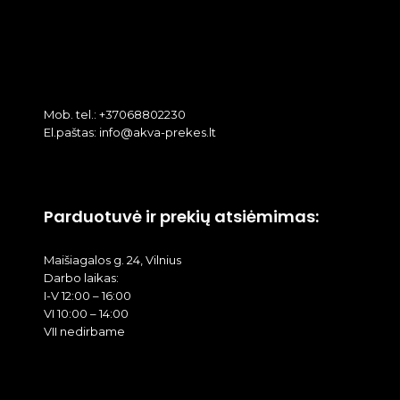
Mob. tel.: +37068802230
El.paštas: info@akva-prekes.lt
Parduotuvė ir prekių atsiėmimas:
Maišiagalos g. 24, Vilnius
Darbo laikas:
I-V 12:00 – 16:00
VI 10:00 – 14:00
VII nedirbame