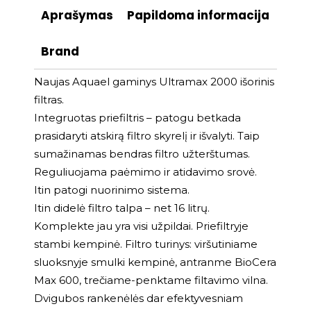
Aprašymas
Papildoma informacija
Brand
Naujas Aquael gaminys Ultramax 2000 išorinis
filtras.
Integruotas priefiltris – patogu betkada
prasidaryti atskirą filtro skyrelį ir išvalyti. Taip
sumažinamas bendras filtro užterštumas.
Reguliuojama paėmimo ir atidavimo srovė.
Itin patogi nuorinimo sistema.
Itin didelė filtro talpa – net 16 litrų.
Komplekte jau yra visi užpildai. Priefiltryje
stambi kempinė. Filtro turinys: viršutiniame
sluoksnyje smulki kempinė, antranme BioCera
Max 600, trečiame-penktame filtavimo vilna.
Dvigubos rankenėlės dar efektyvesniam