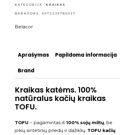
KATEGORIJA:
KRAIKAS
BARKODAS: 6972229785027
Belacor
Aprašymas
Papildoma informacija
Brand
Kraikas katėms. 100%
natūralus kačių kraikas
TOFU.
TOFU
– pagamintas iš
100% sojų miltų
, be
jokių sintetinių priedų ir dažiklių.
TOFU kačių