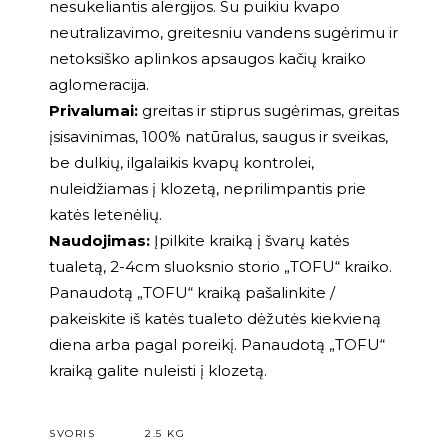
nesukeliantis alergijos. Su puikiu kvapo
neutralizavimo, greitesniu vandens sugėrimu ir
netoksiško aplinkos apsaugos kačių kraiko
aglomeracija.
Privalumai:
greitas ir stiprus sugėrimas, greitas
įsisavinimas, 100% natūralus, saugus ir sveikas,
be dulkių, ilgalaikis kvapų kontrolei,
nuleidžiamas į klozetą, neprilimpantis prie
katės letenėlių.
Naudojimas:
Įpilkite kraiką į švarų katės
tualetą, 2-4cm sluoksnio storio „TOFU“ kraiko.
Panaudotą „TOFU“ kraiką pašalinkite /
pakeiskite iš katės tualeto dėžutės kiekvieną
diena arba pagal poreikį. Panaudotą „TOFU“
kraiką galite nuleisti į klozetą.
SVORIS
2.5 KG