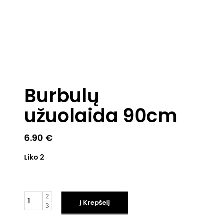
Burbulų
užuolaida 90cm
6.90
€
Liko 2
Kiekis
Į Krepšelį