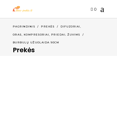
0
,
PAGRINDINIS
/
PREKĖS
/
DIFUZORIAI
,
ORAS, KOMPRESORIAI, PRIEDAI
ŽUVIMS
/
BURBULŲ UŽUOLAIDA 90CM
Prekės