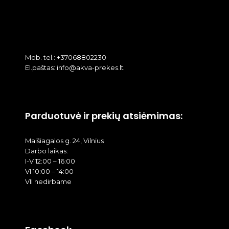
Mob. tel.: +37068802230
El.paštas: info@akva-prekes.lt
Parduotuvė ir prekių atsiėmimas:
Maišiagalos g. 24, Vilnius
Darbo laikas:
I-V 12:00 – 16:00
VI 10:00 – 14:00
VII nedirbame