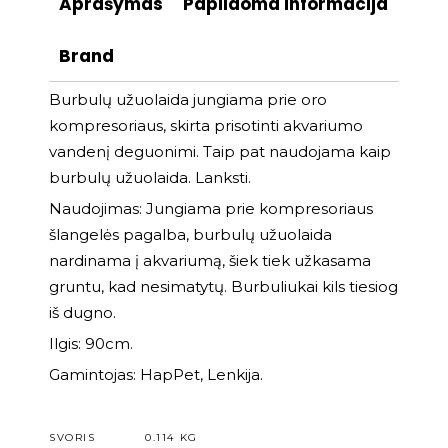
Aprašymas
Papildoma informacija
Brand
Burbulų užuolaida jungiama prie oro
kompresoriaus, skirta prisotinti akvariumo
vandenį deguonimi. Taip pat naudojama kaip
burbulų užuolaida. Lanksti.
Naudojimas: Jungiama prie kompresoriaus
šlangelės pagalba, burbulų užuolaida
nardinama į akvariumą, šiek tiek užkasama
gruntu, kad nesimatytų. Burbuliukai kils tiesiog
iš dugno.
Ilgis: 90cm.
Gamintojas: HapPet, Lenkija.
SVORIS
0.114 KG