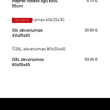
HapPet valiklis ilgu kotu
5.70
€
55cm
IŠPIRKTA
30L akvariumas
20.00
€
40x25x30
126L akvariumas
63.00
€
80x35x45