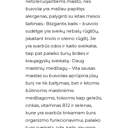
netoleruojantiems maisto, nes
buivolai yra mažiau paplitęs
alergenas, palyginti su kitais mėsos
šaltiniais.• Blizgantis kailis – buivolo
sudėtyje yra sveikų riebalų rūgščių,
įskaitant linolo ir oleino rūgštį. Jie
yra svarbūs odos ir kailio sveikatai,
taip pat palaiko šunų širdies ir
kraujagyslių sveikatą.• Daug
maistinių medžiagų – Vita sausas
maistas su buivolais aprūpina jūsų
šunį ne tik baltymais, bet ir kitomis
būtinomis maistinėmis
medžiagomis, tokiomis kaip geležis,
cinkas, vitaminas B12 ir selenas,
kurie yra svarbūs tinkamam šuns
organizmo funkcionavimui, palaiko
šuns sveikatą. oda, kailis, imuninė