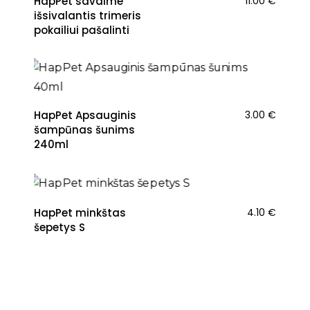
HapPet savaime
11.00
€
išsivalantis trimeris
pokailiui pašalinti
HapPet Apsauginis
3.00
€
šampūnas šunims
240ml
HapPet minkštas
4.10
€
šepetys S