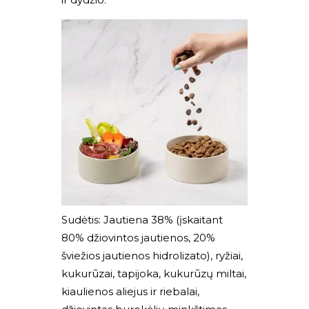
Sudėtis: Jautiena 38% (įskaitant
80% džiovintos jautienos, 20%
šviežios jautienos hidrolizato), ryžiai,
kukurūzai, tapijoka, kukurūzų miltai,
kiaulienos aliejus ir riebalai,