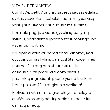
VITA SUPERMAISTAS
Comfy Appetit Vita yra visavertis sausas ėdalas,
skirtas visavertei ir subalansuotai mitybai visų
veislių šuniukams ir suaugusiems šunims.
Formulė pagrįsta vienu gyvulinių baltymų
šaltiniu, pridedant supermaisto ir moringo, be
vištienos ir glitimo.
Kruopščiai atrinkti ingredientai. Žinome, kad
gyvybingumas kyla iš gamtos! Štai kodėl mes
norime jūsų augintiniui suteikti tai, kas
geriausia. Vita produktai gaminami iš
pasirinktų ingredientų, kurie yra ne tik skanūs,
bet ir palaiko Jūsų augintinio sveikatą!
Kiekviena Vita maisto granulė yra pripildyta
aukščiausios kokybės ingredientų, bet ir itin
galingų priedų.