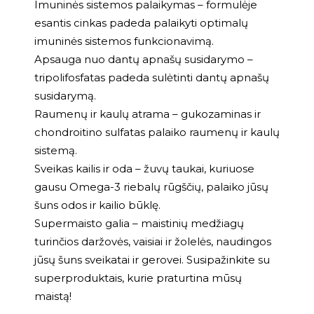
Imuninės sistemos palaikymas – formulėje
esantis cinkas padeda palaikyti optimalų
imuninės sistemos funkcionavimą.
Apsauga nuo dantų apnašų susidarymo –
tripolifosfatas padeda sulėtinti dantų apnašų
susidarymą.
Raumenų ir kaulų atrama – gukozaminas ir
chondroitino sulfatas palaiko raumenų ir kaulų
sistemą.
Sveikas kailis ir oda – žuvų taukai, kuriuose
gausu Omega-3 riebalų rūgščių, palaiko jūsų
šuns odos ir kailio būklę.
Supermaisto galia – maistinių medžiagų
turinčios daržovės, vaisiai ir žolelės, naudingos
jūsų šuns sveikatai ir gerovei. Susipažinkite su
superproduktais, kurie praturtina mūsų
maistą!