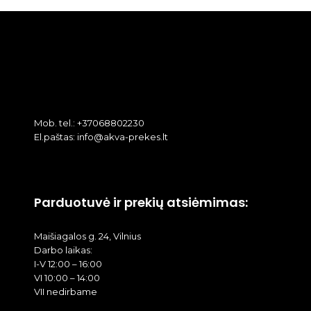
Mob. tel.: +37068802230
El.paštas: info@akva-prekes.lt
Parduotuvė ir prekių atsiėmimas:
Maišiagalos g. 24, Vilnius
Darbo laikas:
I-V 12:00 – 16:00
VI 10:00 – 14:00
VII nedirbame