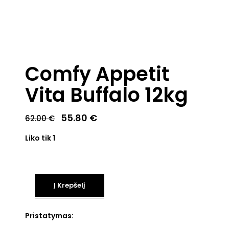
Comfy Appetit
Vita Buffalo 12kg
Original
Current
55.80
€
62.00
€
price
price
was:
is:
Liko tik 1
62.00 €.
55.80 €.
Į Krepšelį
Pristatymas: