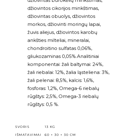
džiovintas burokėlių minkštimas,
džiovintos cikorijos minkštimas,
džiovintas obuolys, džiovintos
morkos, džiovinti moringų lapai,
žuvis aliejus, džiovintos karobų
ankšties milteliai, mineralai,
chondroitino sulfatas 0,06%,
gliukozaminas 0,05%.Analitiniai
komponentai: žali baltymai: 24%,
žali riebalai: 12%, žalia ląsteliena: 3%,
žali pelenai: 8,5%, kalcis: 1,6%,
fosforas: 1,2%, Omega-6 riebalų
rūgštys: 2,5%, Omega-3 riebalų
rūgštys: 0,5 %.
SVORIS
13 KG
IŠMATAVIMAI
60 × 30 × 30 CM