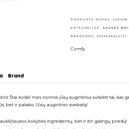
PRODUKTO KODAS:
260468
KATEGORIJOS:
SAUSAS MAI
BARKODAS: 5905546342131
Comfy
ja
Brand
! Štai kodėl mes norime jūsų augintiniui suteikti tai, kas ge
s, bet ir palaiko Jūsų augintinio sveikatą!
aukščiausios kokybės ingredientų, bet ir itin galingų priedų!