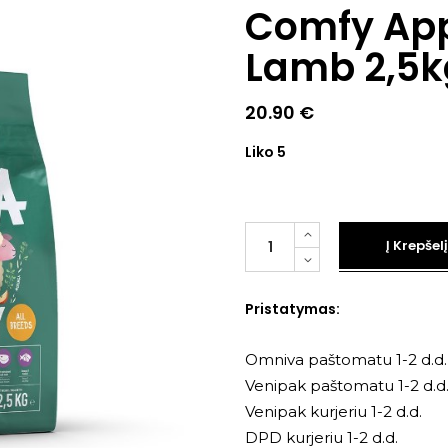
Comfy App
Lamb 2,5k
20.90
€
Liko 5
Kiekis
Į Krepšelį
Pristatymas:
Omniva paštomatu 1-2 d.d.
Venipak paštomatu 1-2 d.d
Venipak kurjeriu 1-2 d.d.
DPD kurjeriu 1-2 d.d.