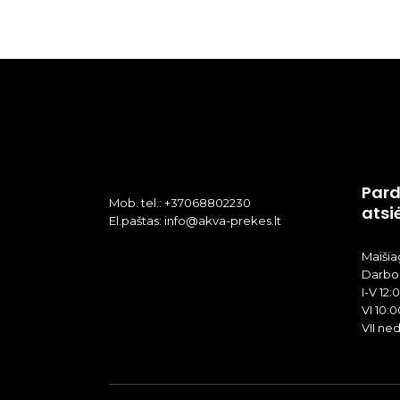
Pard
Mob. tel.: +37068802230
atsi
El.paštas: info@akva-prekes.lt
Maišiag
Darbo 
I-V 12:
VI 10:0
VII ne