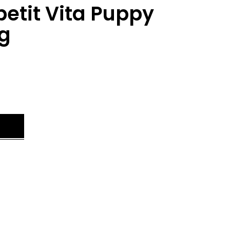
etit Vita Puppy
g
.