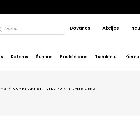
ducts
Dovanos
Akcijos
Nau
rch
ms
Katėms
Šunims
Paukščiams
Tvenkiniui
Kiemu
IMS
/
COMFY APPETIT VITA PUPPY LAMB 2,5KG