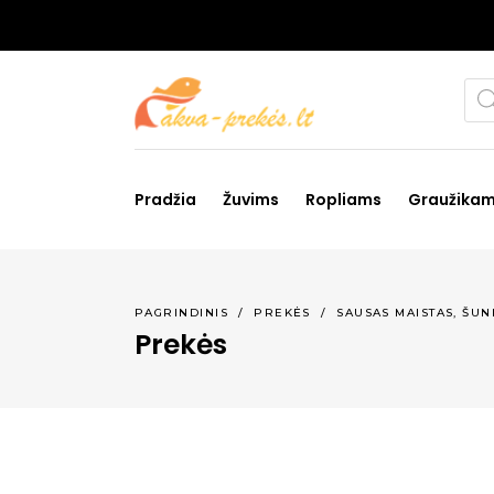
Pro
sea
Pradžia
Žuvims
Ropliams
Graužika
,
PAGRINDINIS
/
PREKĖS
/
SAUSAS MAISTAS
ŠUN
Prekės