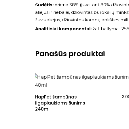
Sudėtis:
ėriena 38% (įskaitant 80% džiovintos
aliejus ir riebalai, džiovintas burokėlių min
žuvis aliejus, džiovintos karobų ankšties mil
Analitiniai komponentai:
žali baltymai: 25%,
Panašūs produktai
HapPet šampūnas
3.
ilgaplaukiams šunims
240ml