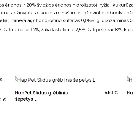
 ėrienos ir 20% šviežios ėrienos hidrolizato), ryžiai, kukurūza
kštimas, džiovintas cikorijos minkštimas, džiovintas obuolys, d
teliai, mineralai, chondroitino sulfatas 0,06%, gliukozaminas 
 žali riebalai: 14%, žalia ląsteliena: 2,5%, žali pelenai: 8%, kalcis
HapPet Slidus grėblinis
5.50
€
Ha
šepetys L
00
€