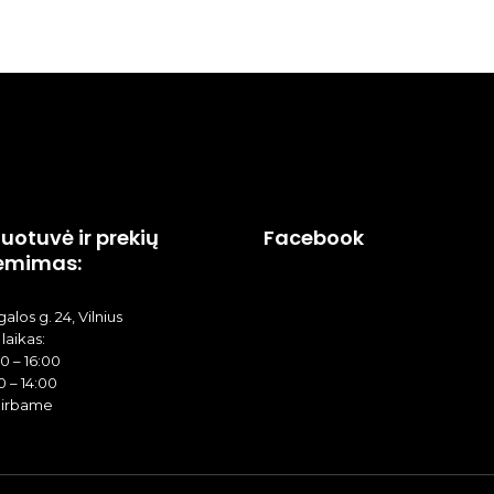
uotuvė ir prekių
Facebook
ėmimas:
alos g. 24, Vilnius
laikas:
00 – 16:00
0 – 14:00
dirbame