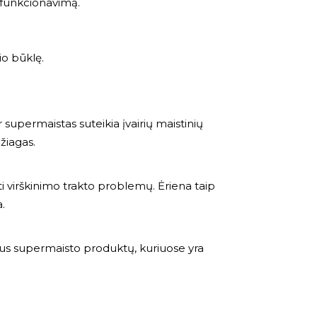
 funkcionavimą.
io būklę.
 supermaistas suteikia įvairių maistinių
žiagas.
ti virškinimo trakto problemų. Ėriena taip
.
jus supermaisto produktų, kuriuose yra