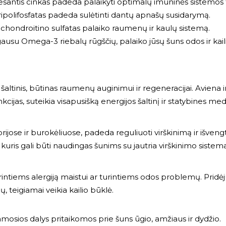
esantis cinkas padeda palaikyti optimalų imuninės sistemos
polifosfatas padeda sulėtinti dantų apnašų susidarymą.
hondroitino sulfatas palaiko raumenų ir kaulų sistemą.
 gausu Omega-3 riebalų rūgščių, palaiko jūsų šuns odos ir kail
ltinis, būtinas raumenų auginimui ir regeneracijai. Aviena ir
ijas, suteikia visapusišką energijos šaltinį ir statybines med
rijose ir burokėliuose, padeda reguliuoti virškinimą ir išveng
 kuris gali būti naudingas šunims su jautria virškinimo sistema
tiems alergiją maistui ar turintiems odos problemų. Pridė
, teigiamai veikia kailio būklė.
damosios dalys pritaikomos prie šuns ūgio, amžiaus ir dydžio.