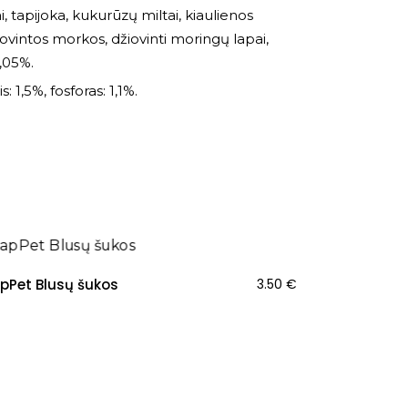
i, tapijoka, kukurūzų miltai, kiaulienos
žiovintos morkos, džiovinti moringų lapai,
0,05%.
: 1,5%, fosforas: 1,1%.
pPet Blusų šukos
3.50
€