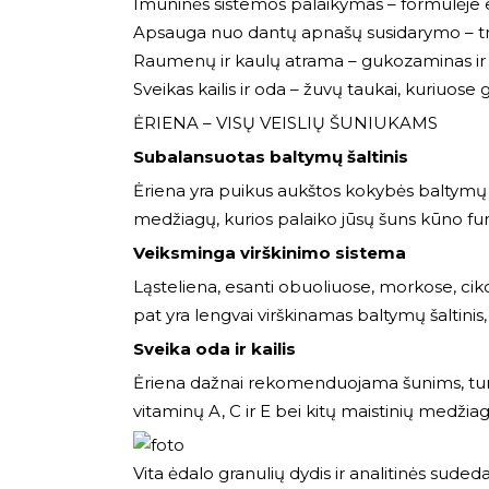
Imuninės sistemos palaikymas – formulėje 
Apsauga nuo dantų apnašų susidarymo – tri
Raumenų ir kaulų atrama – gukozaminas ir c
Sveikas kailis ir oda – žuvų taukai, kuriuose
ĖRIENA – VISŲ VEISLIŲ ŠUNIUKAMS
Subalansuotas baltymų šaltinis
Ėriena yra puikus aukštos kokybės baltymų ša
medžiagų, kurios palaiko jūsų šuns kūno funkc
Veiksminga virškinimo sistema
Ląsteliena, esanti obuoliuose, morkose, ciko
pat yra lengvai virškinamas baltymų šaltinis,
Sveika oda ir kailis
Ėriena dažnai rekomenduojama šunims, turin
vitaminų A, C ir E bei kitų maistinių medžiagų
Vita ėdalo granulių dydis ir analitinės sude