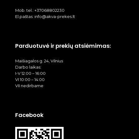
Mob. tel.: +37068802230
El.paštas: info@akva-prekes.lt
Parduotuvė ir prekių atsiėmimas:
Maišiagalos g. 24, Vilnius
Darbo laikas:
I-V 12:00 – 16:00
VI 10:00 – 14:00
VII nedirbame
Facebook