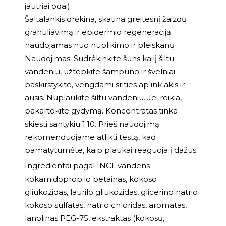
jautriai odai)
Šaltalankis drėkina, skatina greitesnį žaizdų
granuliavimą ir epidermio regeneraciją;
naudojamas nuo nuplikimo ir pleiskanų
Naudojimas: Sudrėkinkite šuns kailį šiltu
vandeniu, užtepkite šampūno ir švelniai
paskirstykite, vengdami srities aplink akis ir
ausis. Nuplaukite šiltu vandeniu. Jei reikia,
pakartokite gydymą. Koncentratas tinka
skiesti santykiu 1:10. Prieš naudojimą
rekomenduojame atlikti testą, kad
pamatytumėte, kaip plaukai reaguoja į dažus.
Ingredientai pagal INCI: vandens
kokamidopropilo betainas, kokoso
gliukozidas, laurilo gliukozidas, glicerino natrio
kokoso sulfatas, natrio chloridas, aromatas,
lanolinas PEG-75, ekstraktas (kokosų,