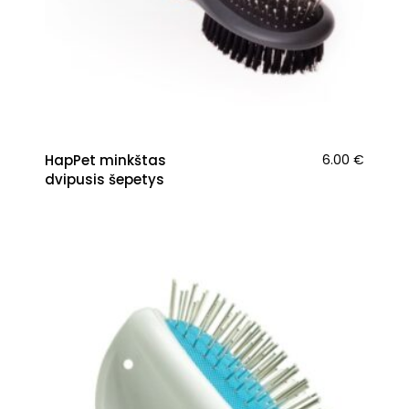
HapPet minkštas
6.00
€
dvipusis šepetys