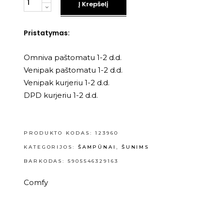
Į Krepšelį
Pristatymas:
Omniva paštomatu 1-2 d.d.
Venipak paštomatu 1-2 d.d.
Venipak kurjeriu 1-2 d.d.
DPD kurjeriu 1-2 d.d.
PRODUKTO KODAS:
123960
KATEGORIJOS:
ŠAMPŪNAI
,
ŠUNIMS
BARKODAS: 5905546329163
Comfy