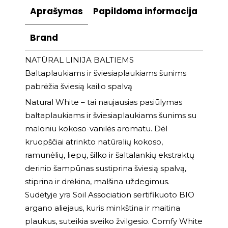
Aprašymas
Papildoma informacija
Brand
NATŪRAL LINIJA BALTIEMS
Baltaplaukiams ir šviesiaplaukiams šunims
pabrėžia šviesią kailio spalvą
Natural White – tai naujausias pasiūlymas
baltaplaukiams ir šviesiaplaukiams šunims su
maloniu kokoso-vanilės aromatu. Dėl
kruopščiai atrinkto natūralių kokoso,
ramunėlių, liepų, šilko ir šaltalankių ekstraktų
derinio šampūnas sustiprina šviesią spalvą,
stiprina ir drėkina, malšina uždegimus.
Sudėtyje yra Soil Association sertifikuoto BIO
argano aliejaus, kuris minkština ir maitina
plaukus, suteikia sveiko žvilgesio. Comfy White