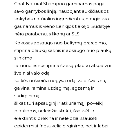
Coat Natural Shampoo gaminamas pagal
savo gamybos liniją, naudojant aukščiausios
kokybės natūralius ingredientus, daugiausia
gaunamus iš vieno Lenkijos tiekėjo. Sudėtyje
nėra parabenų, silikonų ar SLS.
Kokosas apsaugo nuo baltymų praradimo,
stiprina plaukų šaknis ir apsaugo nuo plaukų
slinkimo
ramunėlės sustiprina šviesų plaukų atspalvį ir
švelniai valo odą
kalkės nušveičia negyvą odą, valo, šviesina,
gaivina, ramina uždegimą, egzemą ir
sudirginimą
šilkas turi apsauginį ir atkuriamąjį poveikį
plaukams, neleidžia slinkti, išsausėti ir
elektrintis; drėkina ir neleidžia išsausėti
epidermiui (nesukelia dirginimo, net ir labai