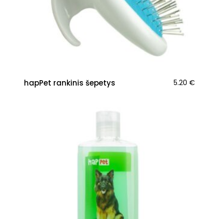
hapPet rankinis šepetys
5.20
€