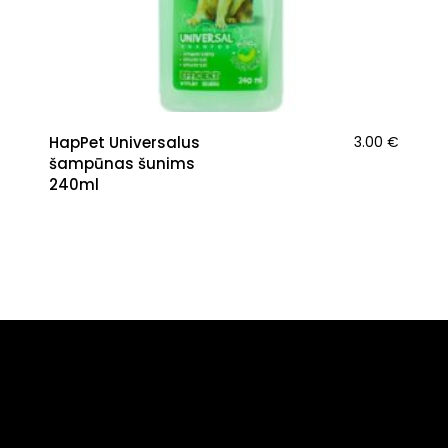
HapPet Universalus
3.00
€
šampūnas šunims
240ml