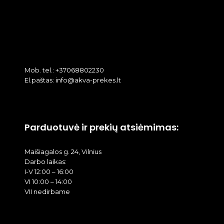
Mob. tel.: +37068802230
El.paštas: info@akva-prekes.lt
Parduotuvė ir prekių atsiėmimas:
Maišiagalos g. 24, Vilnius
Darbo laikas:
I-V 12:00 – 16:00
VI 10:00 – 14:00
VII nedirbame