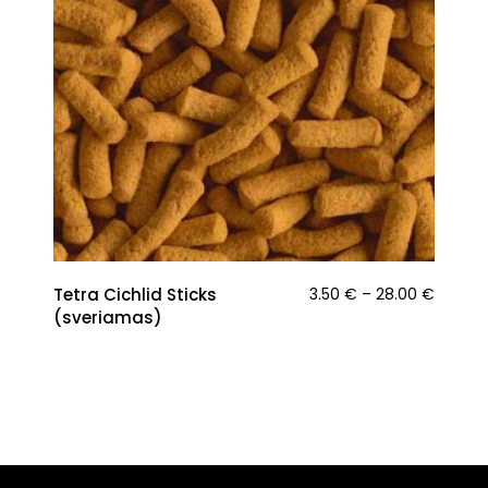
T
Price
Tetra Cichlid Sticks
3.50
€
–
28.00
€
m
range:
(sveriamas)
3.50 €
v
throug
28.00 