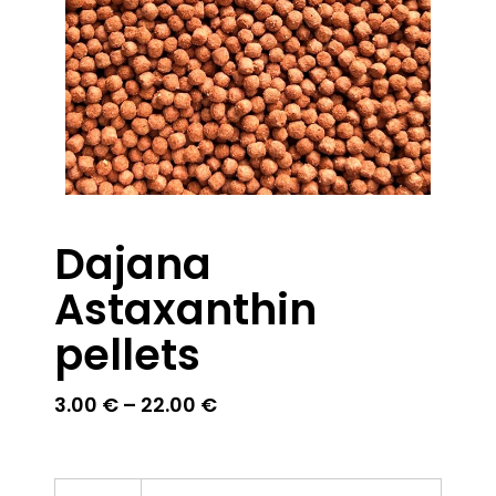
Dajana
Astaxanthin
pellets
Price
3.00
€
–
22.00
€
range:
3.00 €
through
22.00 €