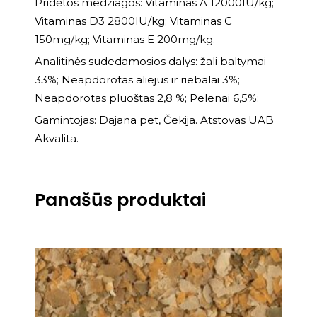
Pridėtos medžiagos: Vitaminas A 12000IU/kg;
Vitaminas D3 2800IU/kg; Vitaminas C
150mg/kg; Vitaminas E 200mg/kg.
Analitinės sudedamosios dalys: žali baltymai
33%; Neapdorotas aliejus ir riebalai 3%;
Neapdorotas pluoštas 2,8 %; Pelenai 6,5%;
Gamintojas: Dajana pet, Čekija. Atstovas UAB
Akvalita.
Panašūs produktai