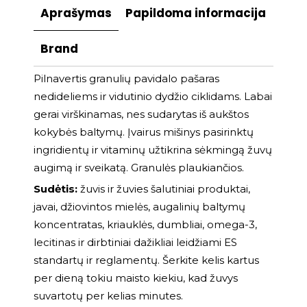
Aprašymas
Papildoma informacija
Brand
Pilnavertis granulių pavidalo pašaras
nedideliems ir vidutinio dydžio ciklidams. Labai
gerai virškinamas, nes sudarytas iš aukštos
kokybės baltymų. Įvairus mišinys pasirinktų
ingridientų ir vitaminų užtikrina sėkmingą žuvų
augimą ir sveikatą. Granulės plaukiančios.
Sudėtis:
žuvis ir žuvies šalutiniai produktai,
javai, džiovintos mielės, augalinių baltymų
koncentratas, kriauklės, dumbliai, omega-3,
lecitinas ir dirbtiniai dažikliai leidžiami ES
standartų ir reglamentų. Šerkite kelis kartus
per dieną tokiu maisto kiekiu, kad žuvys
suvartotų per kelias minutes.