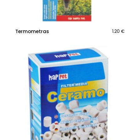
Termometras
1.20
€