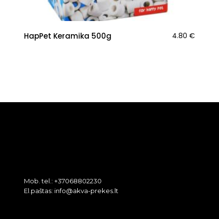
HapPet Keramika 500g
4.80
€
Mob. tel.: +37068802230
El.paštas: info@akva-prekes.lt